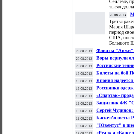
Сейлеме, п
тысяч долла
М
20.08.2013
н
Третья раке
Мария Шара
период сво
США, после
Большого Ш
Фанаты "Анжи" п
20.08.2013
деньги
Воры вернули ол
20.08.2013
Ребекке Эдлингт
Российские тенн
20.08.2013
первому раунду 
Билеты на бой По
19.08.2013
США
до 150 000 руб
Япония надеется
19.08.2013
страны-хозяйки
Россиянки одержа
19.08.2013
художественной 
«Спартак» прода
19.08.2013
евро
Защитник ФК "Сп
19.08.2013
Сергей Чудинов:
19.08.2013
завоевать медаль
Баскетболисты Р
19.08.2013
"Ювентус" в шес
19.08.2013
Италии по футбо
«Реал» и «Барсе
19.08.2013