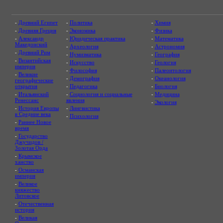
-
Древний Египет
-
Политика
-
Химия
-
Древняя Греция
-
Экономика
-
Физика
-
Александр
-
Юридическая практика
-
Математика
Македонский
-
Археология
-
Астрономия
-
Древний Рим
-
Нумизматика
-
География
-
Византийская
-
Искусство
-
Геология
империя
-
Философия
-
Палеонтология
-
Великие
-
Демография
-
Океанология
географические
открытия
-
Педагогика
-
Биология
-
Итальянский
-
Социология и социальные
-
Медицина
Ренессанс
явления
-
Экология
-
История Европы
-
Лингвистика
в Средние века
-
Психология
-
Раннее Новое
время
-
Государство
Джучидов /
Золотая Орда
-
Крымское
ханство
-
Османская
империя
-
Великое
княжество
Литовское
-
Отечественная
история
-
Великая