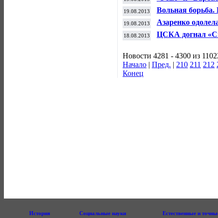
чемпионата Исп
Вольная борьба
19.08.2013
зачет Чемпионат
Азаренко одолел
19.08.2013
турнира в Цинци
ЦСКА догнал «Сп
18.08.2013
Новости 4281 - 4300 из 1102
Начало
|
Пред.
|
210
211
212
Конец
История
Социальные науки
Естественные и точны