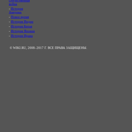
Отечественная
война
-
История
Америки
-
Новое время
-
История Индии
-
История Китая
-
История Японии
-
История Ирана
© WIKI.RU, 2008–2017 Г. ВСЕ ПРАВА ЗАЩИЩЕНЫ.