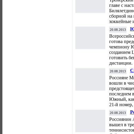
главе с нас
Билялетдино
сборной на
хоккейные 
Ю
20.08.2013
п
Всероссийс
в
готова пре
чемпиону Ю
созданием 
готовить бе
дистанции.
С
20.08.2013
"
Россияне М
вошли в чис
предстояще
последнем в
Южный, как
21-й номер,
Р
20.08.2013
Б
Россиянин 
к
вышел в тр
теннисисто