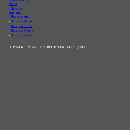
Отечественная
война
-
История
Америки
-
Новое время
-
История Индии
-
История Китая
-
История Японии
-
История Ирана
© WIKI.RU, 2008–2017 Г. ВСЕ ПРАВА ЗАЩИЩЕНЫ.