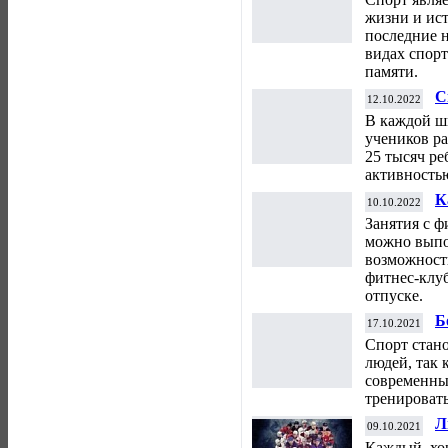
жизни и ис
последние 
видах спорт
памяти.
С
12.10.2022
т
В каждой ш
к
учеников р
25 тысяч ре
активностью
К
10.10.2022
ф
Занятия с ф
можно выпо
возможност
фитнес-клуб
отпуске.
Б
17.10.2021
п
Спорт стан
людей, так 
современных
тренировать
Л
09.10.2021
Каждый, хо