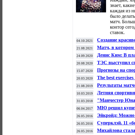
знает, каки
каждая из н
было делать
матч. Боль
контор сего
ставок.
Создание красив
04.10.2021
фармакологии — 
Матч, в котором
21.08.2021
стероидов
вернуться в гла
Денис Ким: В пл
24.09.2020
Старого Света
России в ноябре 
ТЭС выступил с
20.08.2020
велоспорту
Прогнозы на спор
15.07.2020
Insider
The best exercises 
20.03.2020
Результаты матч
21.08.2019
футболу (16-17 ав
Летняя спортивн
10.03.2019
"Манчестер Юнай
31.03.2018
вышли в плей-о
МЮ решил купить
06.04.2017
миллионов евро
Эйкройд: Можно 
26.05.2016
Билялетдинове?
Суперклэй. 11 «б
26.05.2016
вылета
Михайлова стала
26.05.2016