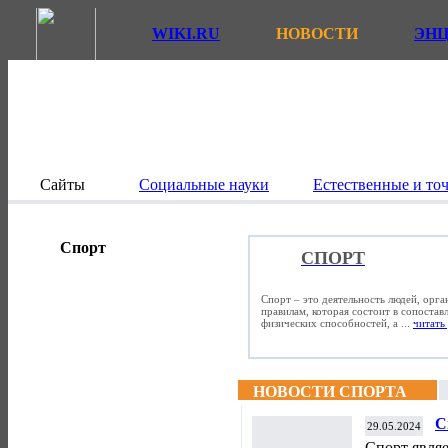
WIKI.RU
НОВОСТИ
ЭН
Сайты
Социальные науки
Естественные и то
Спорт
СПОРТ
Спорт – это деятельность людей, орг
правилам, которая состоит в сопостав
физических способностей, а ...
читать 
НОВОСТИ СПОРТА
С
29.05.2024
Спорт явля