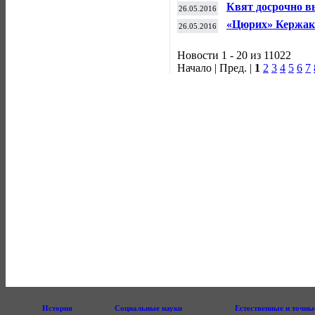
настольному тенн
Квят досрочно в
26.05.2016
«Цюрих» Кержак
26.05.2016
Новости 1 - 20 из 11022
Начало | Пред. |
1
2
3
4
5
6
7
История
Социальные науки
Естественные и точны