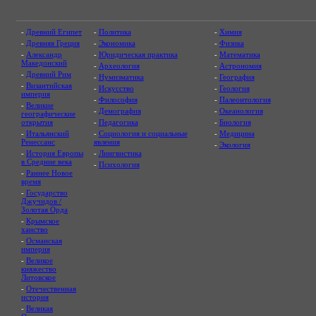
-
Древний Египет
-
Политика
-
Химия
-
Древняя Греция
-
Экономика
-
Физика
-
Александр
-
Юридическая практика
-
Математика
Македонский
-
Археология
-
Астрономия
-
Древний Рим
-
Нумизматика
-
География
-
Византийская
-
Искусство
-
Геология
империя
-
Философия
-
Палеонтология
-
Великие
-
Демография
-
Океанология
географические
открытия
-
Педагогика
-
Биология
-
Итальянский
-
Социология и социальные
-
Медицина
Ренессанс
явления
-
Экология
-
История Европы
-
Лингвистика
в Средние века
-
Психология
-
Раннее Новое
время
-
Государство
Джучидов /
Золотая Орда
-
Крымское
ханство
-
Османская
империя
-
Великое
княжество
Литовское
-
Отечественная
история
-
Великая