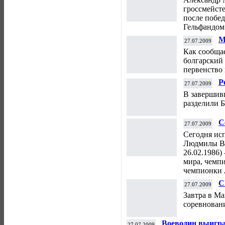
гроссмейст
после побед
Гельфандом
М
27.07.2009
Как сообща
болгарский
первенство 
P
27.07.2009
В завершивш
разделили Б
С
27.07.2009
Сегодня исп
Людмилы Вл
26.02.1986)
мира, чемп
чемпионки 
C
27.07.2009
Завтра в М
соревнован
Воеводин выигр
27.07.2009