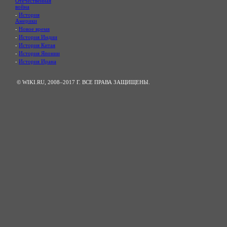
Отечественная
война
-
История
Америки
-
Новое время
-
История Индии
-
История Китая
-
История Японии
-
История Ирана
© WIKI.RU, 2008–2017 Г. ВСЕ ПРАВА ЗАЩИЩЕНЫ.