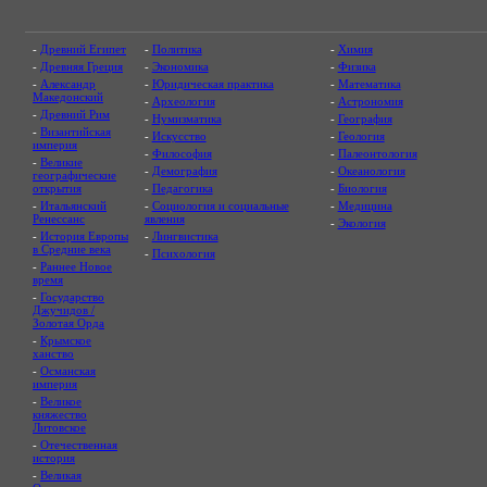
-
Древний Египет
-
Политика
-
Химия
-
Древняя Греция
-
Экономика
-
Физика
-
Александр
-
Юридическая практика
-
Математика
Македонский
-
Археология
-
Астрономия
-
Древний Рим
-
Нумизматика
-
География
-
Византийская
-
Искусство
-
Геология
империя
-
Философия
-
Палеонтология
-
Великие
-
Демография
-
Океанология
географические
открытия
-
Педагогика
-
Биология
-
Итальянский
-
Социология и социальные
-
Медицина
Ренессанс
явления
-
Экология
-
История Европы
-
Лингвистика
в Средние века
-
Психология
-
Раннее Новое
время
-
Государство
Джучидов /
Золотая Орда
-
Крымское
ханство
-
Османская
империя
-
Великое
княжество
Литовское
-
Отечественная
история
-
Великая