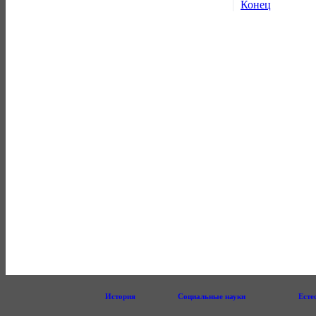
Конец
История
Социальные науки
Есте