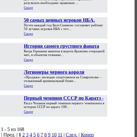
результата необходимо правильно ...
Спорт
50 самых ценных игроков НБА.
Почти каждый год Билл Симмонс составляет рейтинг
Часть первая
50 лучших игроков НБА с точ...
Спорт
История самого грустного фаната
Когда Германия закатила в ворота Бразилии очередной
мира. «На ЧМ-2002 я обменял
мяч, в объектив телекаме...
машину на PlayStation»
Спорт
Легионеры черного короля
«Продажа» молодых спортсменов на Ставрополье –
отлаженный криминальный бизне...
Спорт
Первый чемпион СССР по Каратэ -
Расул Чотанов первый чемпион первого чемпионата в
Расул Чотанов
истории СССР по каратэ 198...
Спорт
1 - 5 из 168
| Пред. |
1
2
3
4
5
6
7
8
9
10
11
|
След.
|
Конец