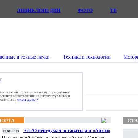
ЭНЦИКЛОПЕДИИ
ФОТО
ТВ
венные и точные науки
Техника и технологии
Истор
Т
ьность людей, организованная по определенным
состоит в сопоставлении их интеллектуальных и
стей, а ...
читать далее »
ПОРТА
СТА
Это'О передумал оставаться в «Анжи»
13.08.2013
Нападающий махачкалинского «Анжи» Самуэль