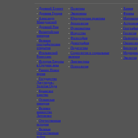
-
Древний Египет
-
Политика
-
Химия
-
Древняя Греция
-
Экономика
-
Физика
-
Александр
-
Юридическая практика
-
Математи
Македонский
-
Археология
-
Астроном
-
Древний Рим
-
Нумизматика
-
Географи
-
Византийская
-
Искусство
-
Геология
империя
-
Философия
-
Палеонто
-
Великие
-
Демография
-
Океаноло
географические
открытия
-
Педагогика
-
Биология
-
Итальянский
-
Социология и социальные
-
Медицин
Ренессанс
явления
-
Экология
-
История Европы
-
Лингвистика
в Средние века
-
Психология
-
Раннее Новое
время
-
Государство
Джучидов /
Золотая Орда
-
Крымское
ханство
-
Османская
империя
-
Великое
княжество
Литовское
-
Отечественная
история
-
Великая
Отечественная
война