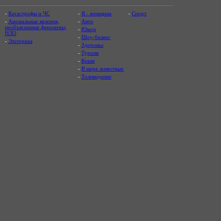
-
Катастрофы и ЧС
-
Я - женщина
-
Спорт
-
Аномальные явления,
-
Авто
необъяснимые феномены,
-
Юмор
НЛО
-
Шоу-бизнес
-
Эзотерика
-
Здоровье
-
Туризм
-
Крым
-
В мире животных
-
Телевидение