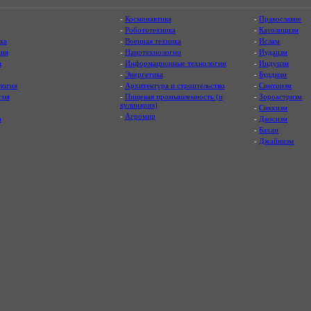
-
Космонавтика
-
Православие
-
Робототехника
-
Католицизм
ка
-
Военная техника
-
Ислам
ия
-
Нанотехнологии
-
Иудаизм
я
-
Информационные технологии
-
Индуизм
-
Энергетика
-
Буддизм
логия
-
Архитектура и строительство
-
Синтоизм
гия
-
Пищевая промышленность (и
-
Зороастризм
кулинария)
-
Сикхизм
-
Агромир
а
-
Даосизм
-
Бахаи
-
Джайнизм