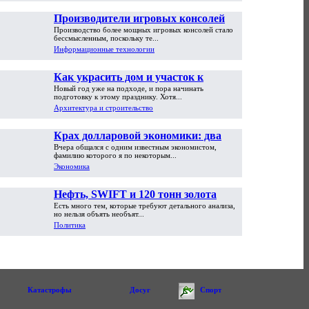
Производители игровых консолей
Производство более мощных игровых консолей стало
достигли предела возможностей
бессмысленным, поскольку те...
Информационные технологии
Как украсить дом и участок к
Новый год уже на подходе, и пора начинать
Новому году
подготовку к этому празднику. Хотя...
Архитектура и строительство
Крах долларовой экономики: два
Вчера общался с одним известным экономистом,
пути обрушения
фамилию которого я по некоторым...
Экономика
Нефть, SWIFT и 120 тонн золота
Есть много тем, которые требуют детального анализа,
но нельзя объять необъят...
Политика
Катастрофы
Досуг
Спорт