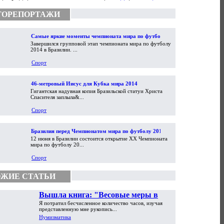
ТОРЕПОРТАЖИ
Самые яркие моменты чемпионата мира по футболу
Завершился групповой этап чемпионата мира по футболу
2014
2014 в Бразилии. ...
Спорт
46-метровый Иисус для Кубка мира 2014
Гигантская надувная копия Бразильской статуи Христа
Спасителя заплыла&...
Спорт
Бразилия перед Чемпионатом мира по футболу 2014
12 июня в Бразилии состоится открытие XX Чемпионата
мира по футболу 20...
Спорт
ЖИЕ СТАТЬИ
Вышла книга: "Весовые меры в
Я потратил бесчисленное количество часов, изучая
торговой практике Античности и
представленную мне рукопись...
Средневековья"
Нумизматика