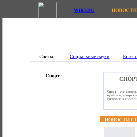
WIKI.RU
НОВОСТИ
Сайты
Социальные науки
Естест
Спорт
СПОР
Спорт – это деятел
правилам, которая 
физических способно
НОВОСТИ С