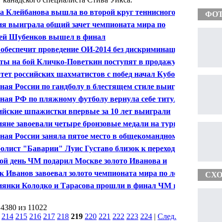
а Клейбанова вышла во второй круг теннисного
ФО
ира в Цинциннати
ия выиграла общий зачет чемпионата мира по
ованию
ей Шубенков вышел в финал
обеспечит проведение ОИ-2014 без дискриминации
тсменов - Жуков
ты на бой Кличко-Поветкин поступят в продажу
з неделю
тет российских шахматистов с побед начал Кубок
ная России по гандболу в блестящем стиле выиграла
-2013
ная РФ по пляжному футболу вернула себе титул
дителей Евролиги
ийские шпажистки впервые за 10 лет выиграли
ионат мира
ияне завоевали четыре бронзовые медали на турнире
ольной борьбе в Польше
ная России заняла пятое место в общекомандном
те юниорского ЧМ по велоспорту на треке
олист "Баварии" Луис Густаво близок к переходу в
онский "Арсенал"
ой день ЧМ подарил Москве золото Иванова и
ршоу Болта
к Иванов завоевал золото чемпионата мира по легкой
СХО
тике
иянки Колодко и Тарасова прошли в финал ЧМ в
ании ядра
 4380 из 11022
|
214
215
216
217
218
219
220
221
222
223
224
|
След.
|