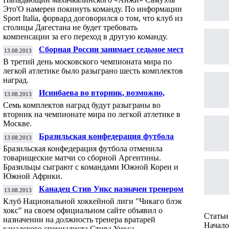
Это'О намерен покинуть команду. По информации
Sport Italia, форвард договорился о том, что клуб из
столицы Дагестана не будет требовать
компенсации за его переход в другую команду.
Сборная России занимает седьмое место в
13.08.2013
общекомандном зачете после трех дней ЧМ
В третий день московского чемпионата мира по
по легкой атлетике
легкой атлетике было разыграно шесть комплектов
наград.
Исинбаева во вторник, возможно,
13.08.2013
выступит в последний раз в карьере
Семь комплектов наград будут разыграны во
вторник на чемпионате мира по легкой атлетике в
Москве.
Бразильская конфедерация футбола
13.08.2013
отменила товарищеские матчи против
Бразильская конфедерация футбола отменила
сборной Аргентины
товарищеские матчи со сборной Аргентины.
Бразильцы сыграют с командами Южной Кореи и
Южной Африки.
Канадец Стив Уикс назначен тренером
13.08.2013
вратарей "Чикаго блэк хокс"
Клуб Национальной хоккейной лиги "Чикаго блэк
хокс" на своем официальном сайте объявил о
Статьи 
назначении на должность тренера вратарей
Начало 
канадского специалиста Стива Уикса.