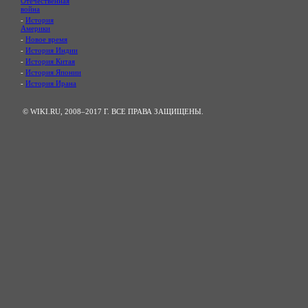
Отечественная
война
-
История
Америки
-
Новое время
-
История Индии
-
История Китая
-
История Японии
-
История Ирана
© WIKI.RU, 2008–2017 Г. ВСЕ ПРАВА ЗАЩИЩЕНЫ.