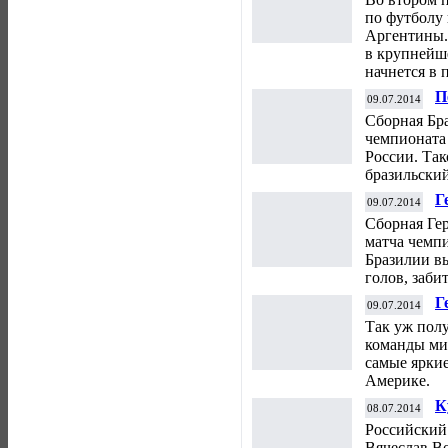
в
по футболу
Аргентины.
в крупнейш
начнется в 
П
09.07.2014
ч
Сборная Бр
чемпионата 
России. Та
бразильски
Г
09.07.2014
ч
Сборная Ге
матча чемп
Бразилии вы
голов, заби
Г
09.07.2014
п
Так уж полу
команды ми
самые ярки
Америке.
К
08.07.2014
Российский
Вячеслав В