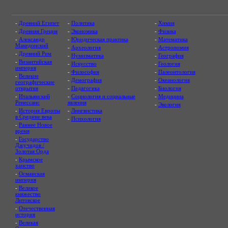
-
Древний Египет
-
Политика
-
Химия
-
Древняя Греция
-
Экономика
-
Физика
-
Александр
-
Юридическая практика
-
Математика
Македонский
-
Археология
-
Астрономия
-
Древний Рим
-
Нумизматика
-
География
-
Византийская
-
Искусство
-
Геология
империя
-
Философия
-
Палеонтология
-
Великие
-
Демография
-
Океанология
географические
открытия
-
Педагогика
-
Биология
-
Итальянский
-
Социология и социальные
-
Медицина
Ренессанс
явления
-
Экология
-
История Европы
-
Лингвистика
в Средние века
-
Психология
-
Раннее Новое
время
-
Государство
Джучидов /
Золотая Орда
-
Крымское
ханство
-
Османская
империя
-
Великое
княжество
Литовское
-
Отечественная
история
-
Великая