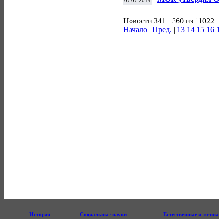
07.07.2014
кандидатов на п
Новости 341 - 360 из 11022
Начало
|
Пред.
|
13
14
15
16
История
Социальные науки
Естественные и точны