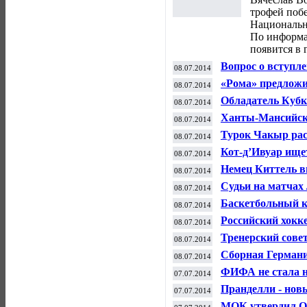
трофей поб
Национальн
По информа
появится в 
Вопрос о вступл
08.07.2014
в течение двух н
«Рома» предложи
08.07.2014
футболиста
Обладатель Кубк
08.07.2014
килограммовый 
Ханты-Мансийск 
08.07.2014
по биатлону
Турок Чакыр рас
08.07.2014
Нидерланды - Ар
Кот-д’Ивуар ище
08.07.2014
Немец Киттель в
08.07.2014
Кристофф - пят
Судьи на матчах
08.07.2014
использовать ба
Баскетбольный 
08.07.2014
форвардом Тайл
Российский хокк
08.07.2014
с клубом НХЛ "
Тренерский сове
08.07.2014
тренером молоде
Сборная Германи
08.07.2014
полуфинале ЧМ-
ФИФА не стала н
07.07.2014
Хуана Суньигу з
Пранделли - нов
07.07.2014
МОК утвердил Ос