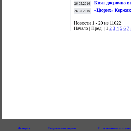
настольному тенн
Квят досрочно в
26.05.2016
«Цюрих» Кержак
26.05.2016
Новости 1 - 20 из 11022
Начало | Пред. |
1
2
3
4
5
6
7
История
Социальные науки
Естественные и точны