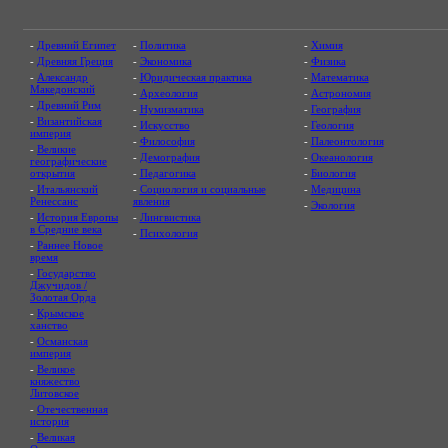
-
Древний Египет
-
Политика
-
Химия
-
Древняя Греция
-
Экономика
-
Физика
-
Александр
-
Юридическая практика
-
Математика
Македонский
-
Археология
-
Астрономия
-
Древний Рим
-
Нумизматика
-
География
-
Византийская
-
Искусство
-
Геология
империя
-
Философия
-
Палеонтология
-
Великие
-
Демография
-
Океанология
географические
открытия
-
Педагогика
-
Биология
-
Итальянский
-
Социология и социальные
-
Медицина
Ренессанс
явления
-
Экология
-
История Европы
-
Лингвистика
в Средние века
-
Психология
-
Раннее Новое
время
-
Государство
Джучидов /
Золотая Орда
-
Крымское
ханство
-
Османская
империя
-
Великое
княжество
Литовское
-
Отечественная
история
-
Великая