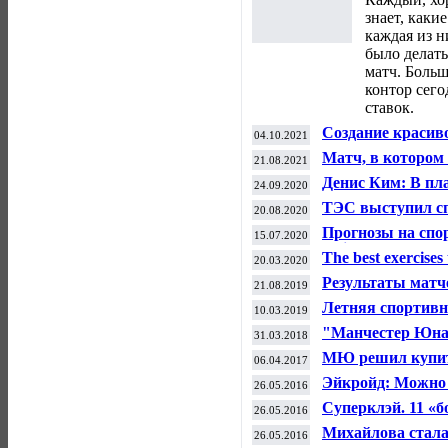
знает, каки
каждая из н
было делать
матч. Боль
контор сего
ставок.
Создание красив
04.10.2021
фармакологии — 
Матч, в котором
21.08.2021
стероидов
вернуться в гла
Денис Ким: В пл
24.09.2020
Старого Света
России в ноябре 
ТЭС выступил с
20.08.2020
велоспорту
Прогнозы на спор
15.07.2020
Insider
The best exercises 
20.03.2020
Результаты матч
21.08.2019
футболу (16-17 ав
Летняя спортивн
10.03.2019
"Манчестер Юнай
31.03.2018
вышли в плей-о
МЮ решил купить
06.04.2017
миллионов евро
Эйкройд: Можно 
26.05.2016
Билялетдинове?
Суперклэй. 11 «б
26.05.2016
вылета
Михайлова стала
26.05.2016