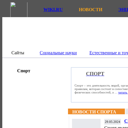
WIKI.RU
НОВОСТИ
ЭН
Сайты
Социальные науки
Естественные и то
Спорт
СПОРТ
Спорт – это деятельность людей, орг
правилам, которая состоит в сопостав
физических способностей, а ...
читать 
НОВОСТИ СПОРТА
С
29.05.2024
Спорт явля