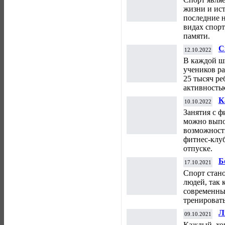
жизни и ис
последние 
видах спорт
памяти.
С
12.10.2022
т
В каждой ш
к
учеников р
25 тысяч ре
активностью
К
10.10.2022
ф
Занятия с ф
можно выпо
возможност
фитнес-клуб
отпуске.
Б
17.10.2021
п
Спорт стан
людей, так 
современных
тренировать
Л
09.10.2021
Каждый, хо