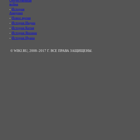
Отечественная
война
-
История
Америки
-
Новое время
-
История Индии
-
История Китая
-
История Японии
-
История Ирана
© WIKI.RU, 2008–2017 Г. ВСЕ ПРАВА ЗАЩИЩЕНЫ.