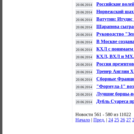
Российские воле
20.06.2014
лиге
Норвежский шахм
20.06.2014
чемпионата мира
Ватутин: Итудис
20.06.2014
баскетбольный 
Шарапова сыграе
20.06.2014
Уимблдона
Руководство "Зе
20.06.2014
которые отказал
В Москве создан
20.06.2014
видов спорта
КХЛ с понимаем 
20.06.2014
перерыв на год
КХЛ, ВХЛ и МХЛ
20.06.2014
ФХР - глава КХ
Россия презентов
20.06.2014
Евро-2020
Тренер Англии Х
20.06.2014
Сборные Франци
20.06.2014
группе Е
"Формула-1" воз
20.06.2014
Лучшие борцы-во
20.06.2014
поспорят за пут
Дубль Суареса пр
20.06.2014
англичанами на 
Новости 561 - 580 из 11022
Начало
|
Пред.
|
24
25
26
27