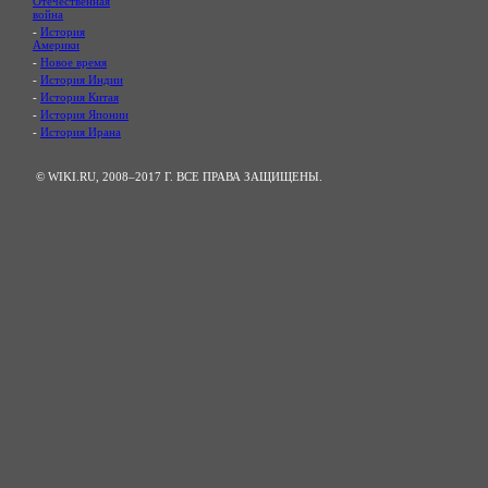
Отечественная
война
-
История
Америки
-
Новое время
-
История Индии
-
История Китая
-
История Японии
-
История Ирана
© WIKI.RU, 2008–2017 Г. ВСЕ ПРАВА ЗАЩИЩЕНЫ.