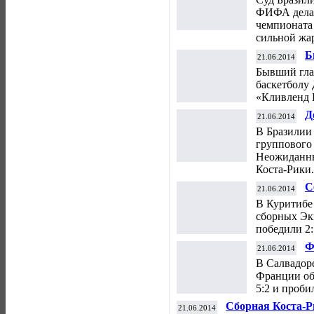
ФИФА делат
чемпионата
сильной жа
Б
21.06.2014
к
Бывший гла
баскетболу
«Кливленд 
Д
21.06.2014
н
В Бразилии 
группового 
Неожиданны
Коста-Рики.
С
21.06.2014
В Куритибе 
сборных Эк
победили 2:
Ф
21.06.2014
В Салвадор
Франции об
5:2 и проби
Сборная Коста-
21.06.2014