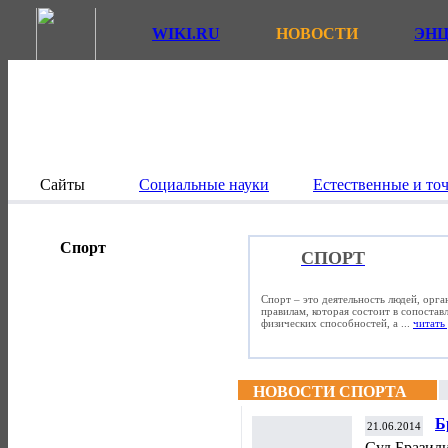
WIKI.RU
НОВОСТИ
ЭН
Сайты
Социальные науки
Естественные и то
Спорт
СПОРТ
Спорт – это деятельность людей, орг
правилам, которая состоит в сопостав
физических способностей, а ...
читать 
НОВОСТИ СПОРТА
Б
21.06.2014
м
Суд Бразил