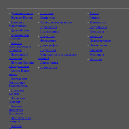
-
Древний Египет
-
Политика
-
Химия
-
Древняя Греция
-
Экономика
-
Физика
-
Александр
-
Юридическая практика
-
Математика
Македонский
-
Археология
-
Астрономия
-
Древний Рим
-
Нумизматика
-
География
-
Византийская
-
Искусство
-
Геология
империя
-
Философия
-
Палеонтология
-
Великие
-
Демография
-
Океанология
географические
открытия
-
Педагогика
-
Биология
-
Итальянский
-
Социология и социальные
-
Медицина
Ренессанс
явления
-
Экология
-
История Европы
-
Лингвистика
в Средние века
-
Психология
-
Раннее Новое
время
-
Государство
Джучидов /
Золотая Орда
-
Крымское
ханство
-
Османская
империя
-
Великое
княжество
Литовское
-
Отечественная
история
-
Великая