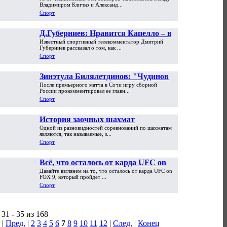
года в российском спорте
Владимиром Кличко и Александ...
Спорт
Д.Губерниев: Нравится Капелло – в
Известный спортивный телекомментатор Дмитрий
сравнении с петрушкой-Адвокатом
Губерниев рассказал о том, как ...
Спорт
Зинэтула Билялетдинов: "Чудинов
После премьерного матча в Сочи игру сборной
мог оформить хет-трик, а Еременко -
России прокомментировал ее главн...
сыграть и получше"
Спорт
История заочных шахмат
Одной из разновидностей соревнований по шахматам
являются, так называемые, з...
Спорт
Всё, что осталось от карда UFC on
Давайте взглянем на то, что осталось от карда UFC on
FOX 9
FOX 9, который пройдет ...
Спорт
31 - 35 из 168
|
Пред.
|
2
3
4
5
6
7
8
9
10
11
12
|
След.
|
Конец