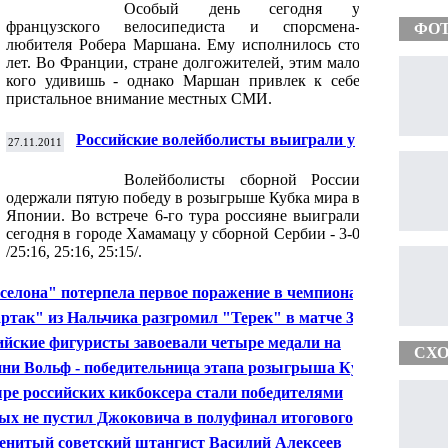
Особый день сегодня у
французского велосипедиста и спорсмена-
ФО
любителя Робера Маршана. Ему исполнилось сто
лет. Во Франции, стране долгожителей, этим мало
кого удивишь - однако Маршан привлек к себе
пристальное внимание местных СМИ.
Российские волейболисты выиграли у
27.11.2011
сербов в розыгрыше Кубка мира в Японии
Волейболисты сборной России
одержали пятую победу в розыгрыше Кубка мира в
Японии. Во встрече 6-го тура россияне выиграли
сегодня в городе Хамамацу у сборной Сербии - 3-0
/25:16, 25:16, 25:15/.
селона" потерпела первое поражение в чемпионате
нии по футболу
ртак" из Нальчика разгромил "Терек" в матче 32-го
 чемпионата
ийские фигуристы завоевали четыре медали на
СХО
овском этапе Гран-при
ни Вольф - победительница этапа розыгрыша Кубка
 по конькобежному спорту на дистанции 500 м
ре российских кикбоксера стали победителями
ионата мира в Дублине в первый финальный день
ых не пустил Джоковича в полуфинал итогового
ира ATP
енитый советский штангист Василий Алексеев