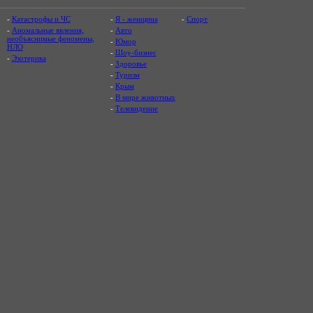
-
Катастрофы и ЧС
-
Я - женщина
-
Спорт
-
Аномальные явления,
-
Авто
необъяснимые феномены,
-
Юмор
НЛО
-
Шоу-бизнес
-
Эзотерика
-
Здоровье
-
Туризм
-
Крым
-
В мире животных
-
Телевидение