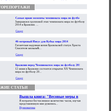
ТОРЕПОРТАЖИ
Самые яркие моменты чемпионата мира по футболу
Завершился групповой этап чемпионата мира по футболу
2014
2014 в Бразилии. ...
Спорт
46-метровый Иисус для Кубка мира 2014
Гигантская надувная копия Бразильской статуи Христа
Спасителя заплыла&...
Спорт
Бразилия перед Чемпионатом мира по футболу 2014
12 июня в Бразилии состоится открытие XX Чемпионата
мира по футболу 20...
Спорт
ЖИЕ СТАТЬИ
Вышла книга: "Весовые меры в
Я потратил бесчисленное количество часов, изучая
торговой практике Античности и
представленную мне рукопись...
Средневековья"
Нумизматика