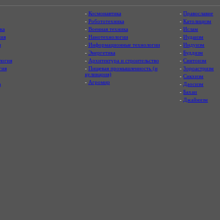
-
Космонавтика
-
Православие
-
Робототехника
-
Католицизм
ка
-
Военная техника
-
Ислам
ия
-
Нанотехнологии
-
Иудаизм
я
-
Информационные технологии
-
Индуизм
-
Энергетика
-
Буддизм
логия
-
Архитектура и строительство
-
Синтоизм
гия
-
Пищевая промышленность (и
-
Зороастризм
кулинария)
-
Сикхизм
-
Агромир
а
-
Даосизм
-
Бахаи
-
Джайнизм