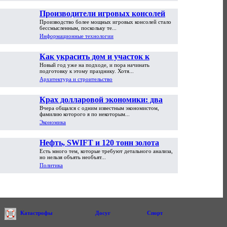
Производители игровых консолей
Производство более мощных игровых консолей стало
достигли предела возможностей
бессмысленным, поскольку те...
Информационные технологии
Как украсить дом и участок к
Новый год уже на подходе, и пора начинать
Новому году
подготовку к этому празднику. Хотя...
Архитектура и строительство
Крах долларовой экономики: два
Вчера общался с одним известным экономистом,
пути обрушения
фамилию которого я по некоторым...
Экономика
Нефть, SWIFT и 120 тонн золота
Есть много тем, которые требуют детального анализа,
но нельзя объять необъят...
Политика
Катастрофы
Досуг
Спорт