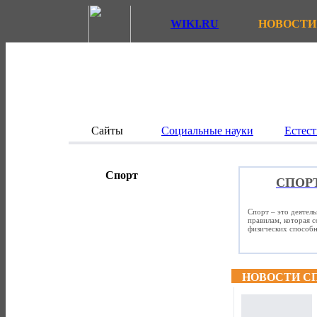
WIKI.RU
НОВОСТИ
Сайты
Социальные науки
Естест
Спорт
СПОР
Спорт – это деятел
правилам, которая 
физических способно
НОВОСТИ С