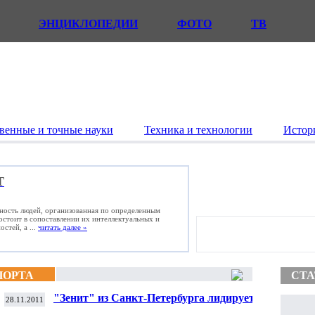
ЭНЦИКЛОПЕДИИ
ФОТО
ТВ
венные и точные науки
Техника и технологии
Истор
Т
ьность людей, организованная по определенным
состоит в сопоставлении их интеллектуальных и
стей, а ...
читать далее »
ПОРТА
СТА
"Зенит" из Санкт-Петербурга лидирует на
28.11.2011
чемпионате России по футболу