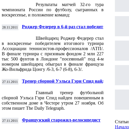
Результаты матчей 32-го тура
чемпионата России по футболу, сыгранных в
воскресенье, и положение команд:
Роджер Федерер в 6-й раз стал победителем
28.11.2011
итогового теннисного турнира года
Швейцарец Роджер Федерер стал
в воскресенье победителем итогового турнира
Ассоциации теннисистов-профессионалов /АТП/.
В финале турнира с призовым фондом 2 млн 227
тыс 500 фунтов в Лондоне "посеянный" под 4-м
номером швейцарец обыграл в финале француза
Жо-Вильфрида Цонгу /6-3, 6-7 (6-8), 6-3/.
Тренер сборной Уэльса Гэри Спид найден
27.11.2011
повешенным
Главный тренер футбольной
сборной Уэльса Гэри Спид найден повешенным в
собственном доме в Честере утром 27 ноября. Об
этом пишет The Daily Telegraph.
Французский старожил-велосипедист
27.11.2011
Статьи 
отметил свой столетний юбилей
Начало