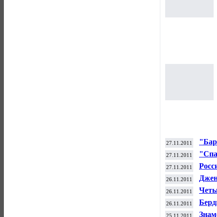
"Бар
27.11.2011
Испа
"Спа
27.11.2011
тура
Росс
27.11.2011
моск
Джен
26.11.2011
мира
Четы
26.11.2011
чемп
Берд
26.11.2011
турн
Знам
25.11.2011