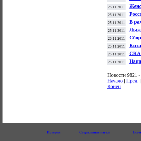
скон
Женс
25.11.2011
на с
Росс
25.11.2011
В ра
25.11.2011
посв
Лыжн
25.11.2011
Кубк
Сбор
25.11.2011
Севе
Кита
25.11.2011
шах
СКА 
25.11.2011
этап
Наци
25.11.2011
Года
Новости 9821 -
Начало
|
Пред.
Конец
История
Социальные науки
Есте