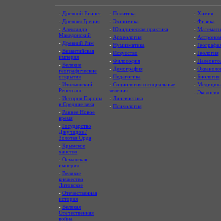
-
Древний Египет
-
Политика
-
Химия
-
Древняя Греция
-
Экономика
-
Физика
-
Александр
-
Юридическая практика
-
Математи
Македонский
-
Археология
-
Астроном
-
Древний Рим
-
Нумизматика
-
Географи
-
Византийская
-
Искусство
-
Геология
империя
-
Философия
-
Палеонто
-
Великие
-
Демография
-
Океаноло
географические
открытия
-
Педагогика
-
Биология
-
Итальянский
-
Социология и социальные
-
Медицин
Ренессанс
явления
-
Экология
-
История Европы
-
Лингвистика
в Средние века
-
Психология
-
Раннее Новое
время
-
Государство
Джучидов /
Золотая Орда
-
Крымское
ханство
-
Османская
империя
-
Великое
княжество
Литовское
-
Отечественная
история
-
Великая
Отечественная
война