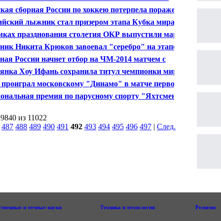
чался в клинике в Германии
кая сборная России по хоккею потерпела поражение
тарте канадского турне
ийский лыжник стал призером этапа Кубка мира
мках празднования столетия ОКР выпустили марки,
ященные этому событию
ик Никита Крюков завоевал "серебро" на этапе
а мира в Финляндии
ная России начнет отбор на ЧМ-2014 матчем с
рной Ирландией
янка Хоу Ифань сохранила титул чемпионки мира по
матам
проиграл московскому "Динамо" в матче первого
а КХЛ
ональная премия по парусному спорту "Яхтсмен
 2011" вручена в Москве
 9840 из 11022
|
487
488
489
490
491
492
493
494
495
496
497
|
След.
|
ственные и точные науки
Техника и технологии
Религии