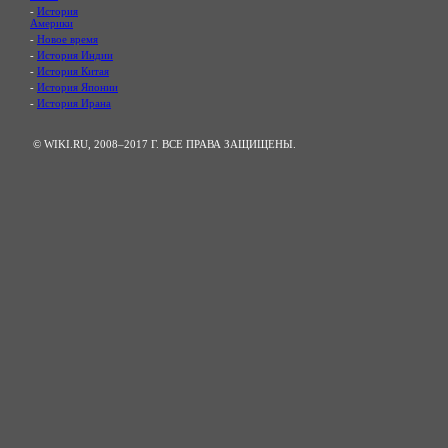
-
История
Америки
-
Новое время
-
История Индии
-
История Китая
-
История Японии
-
История Ирана
© WIKI.RU, 2008–2017 Г. ВСЕ ПРАВА ЗАЩИЩЕНЫ.