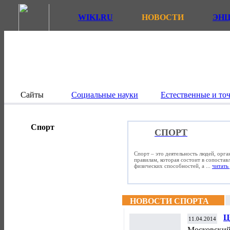
WIKI.RU
НОВОСТИ
ЭН
Сайты
Социальные науки
Естественные и то
Спорт
СПОРТ
Спорт – это деятельность людей, орг
правилам, которая состоит в сопостав
физических способностей, а ...
читать 
НОВОСТИ СПОРТА
Ц
11.04.2014
з
Московский