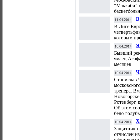
б
"Маккаби" 
баскетболь
В
11.04.2014
п
В Лиге Евр
четвертьфи
которым пре
Я
10.04.2014
д
Бывший реко
д
ямаец Асаф
месяцев
Ч
10.04.2014
Станислав 
московского
тренера. Вм
Новогорске
Ротенберг, 
Об этом со
бело-голубы
Х
10.04.2014
Защитник п
отчислен из
официальны