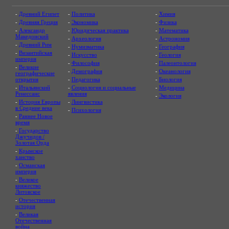
-
Древний Египет
-
Политика
-
Химия
-
Древняя Греция
-
Экономика
-
Физика
-
Александр
-
Юридическая практика
-
Математика
Македонский
-
Археология
-
Астрономия
-
Древний Рим
-
Нумизматика
-
География
-
Византийская
-
Искусство
-
Геология
империя
-
Философия
-
Палеонтология
-
Великие
-
Демография
-
Океанология
географические
открытия
-
Педагогика
-
Биология
-
Итальянский
-
Социология и социальные
-
Медицина
Ренессанс
явления
-
Экология
-
История Европы
-
Лингвистика
в Средние века
-
Психология
-
Раннее Новое
время
-
Государство
Джучидов /
Золотая Орда
-
Крымское
ханство
-
Османская
империя
-
Великое
княжество
Литовское
-
Отечественная
история
-
Великая
Отечественная
война