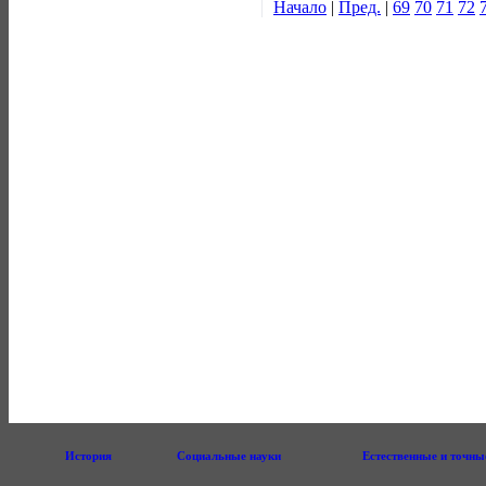
Начало
|
Пред.
|
69
70
71
72
История
Социальные науки
Естественные и точны