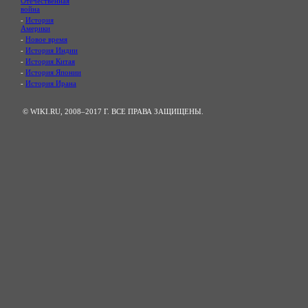
Отечественная
война
-
История
Америки
-
Новое время
-
История Индии
-
История Китая
-
История Японии
-
История Ирана
© WIKI.RU, 2008–2017 Г. ВСЕ ПРАВА ЗАЩИЩЕНЫ.