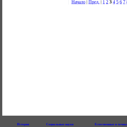
Начало
|
Пред.
|
1
2
3
4
5
6
7
История
Социальные науки
Естественные и точны