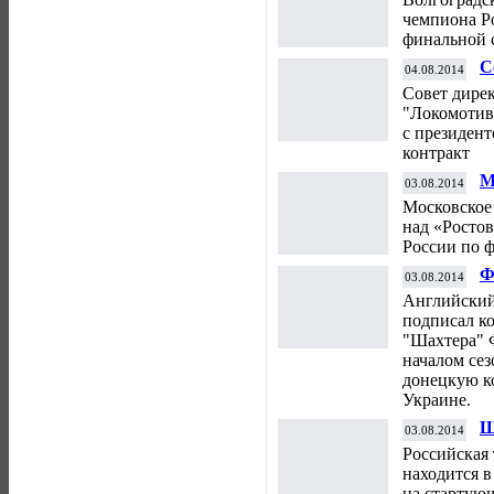
чемпиона Р
финальной 
С
04.08.2014
п
Совет дире
С
"Локомотив
с президен
контракт
М
03.08.2014
с
Московское
над «Ростов
России по ф
Ф
03.08.2014
н
Английский
в
подписал к
"Шахтера" 
началом сез
донецкую к
Украине.
Ш
03.08.2014
К
Российская
находится в
на стартую