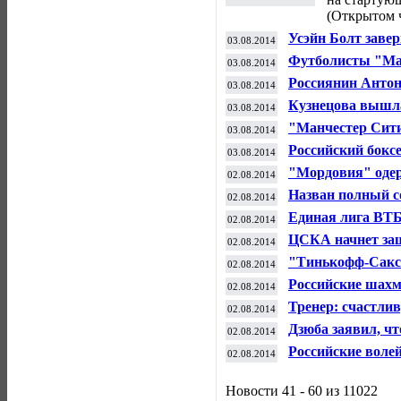
(Открытом 
Усэйн Болт заве
03.08.2014
Футболисты "Ма
03.08.2014
сыграют в фина
Россиянин Антон
03.08.2014
чемпиона мира п
Кузнецова вышла
03.08.2014
Вашингтоне, об
"Манчестер Сити
03.08.2014
пенальти в матч
Российский бокс
03.08.2014
м раунде
"Мордовия" одер
02.08.2014
м туре РФПЛ
Назван полный с
02.08.2014
видам спорта
Единая лига ВТБ
02.08.2014
ждет ответа - Ев
ЦСКА начнет защ
02.08.2014
матчем с "Торпе
"Тинькофф-Саксо
02.08.2014
велогонщиками 
Российские шахм
02.08.2014
Всемирной олим
Тренер: счастли
02.08.2014
может исполнят
Дзюба заявил, чт
02.08.2014
является "приве
Российские воле
02.08.2014
при с победы на
Новости 41 - 60 из 11022