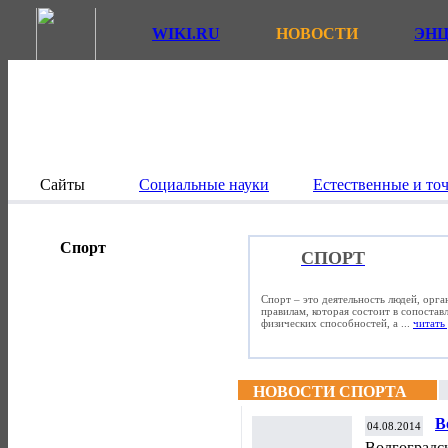
WIKI.RU
НОВОСТИ
ЭН
Сайты
Социальные науки
Естественные и то
Спорт
СПОРТ
Спорт – это деятельность людей, орг
правилам, которая состоит в сопостав
физических способностей, а ...
читать 
НОВОСТИ СПОРТА
В
04.08.2014
ч
Волгоградск