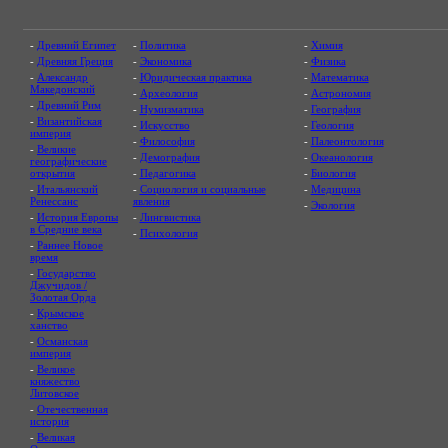
-
Древний Египет
-
Политика
-
Химия
-
Древняя Греция
-
Экономика
-
Физика
-
Александр
-
Юридическая практика
-
Математика
Македонский
-
Археология
-
Астрономия
-
Древний Рим
-
Нумизматика
-
География
-
Византийская
-
Искусство
-
Геология
империя
-
Философия
-
Палеонтология
-
Великие
-
Демография
-
Океанология
географические
открытия
-
Педагогика
-
Биология
-
Итальянский
-
Социология и социальные
-
Медицина
Ренессанс
явления
-
Экология
-
История Европы
-
Лингвистика
в Средние века
-
Психология
-
Раннее Новое
время
-
Государство
Джучидов /
Золотая Орда
-
Крымское
ханство
-
Османская
империя
-
Великое
княжество
Литовское
-
Отечественная
история
-
Великая