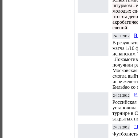
штурмом - 
молодых сп
что эта де
акробатиче
слепой.
В
24.02.2012
"
В результат
п
матча 1/16
испанским 
"Локомотив
получили ра
Московская 
смогла выйт
игре желез
Бильбао со 
Е
24.02.2012
р
Российская 
з
установила
турнире в С
закрытых п
"
24.02.2012
"
Футболисты