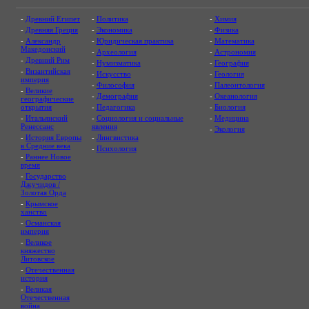
-
Древний Египет
-
Политика
-
Химия
-
Древняя Греция
-
Экономика
-
Физика
-
Александр
-
Юридическая практика
-
Математика
Македонский
-
Археология
-
Астрономия
-
Древний Рим
-
Нумизматика
-
География
-
Византийская
-
Искусство
-
Геология
империя
-
Философия
-
Палеонтология
-
Великие
-
Демография
-
Океанология
географические
открытия
-
Педагогика
-
Биология
-
Итальянский
-
Социология и социальные
-
Медицина
Ренессанс
явления
-
Экология
-
История Европы
-
Лингвистика
в Средние века
-
Психология
-
Раннее Новое
время
-
Государство
Джучидов /
Золотая Орда
-
Крымское
ханство
-
Османская
империя
-
Великое
княжество
Литовское
-
Отечественная
история
-
Великая
Отечественная
война