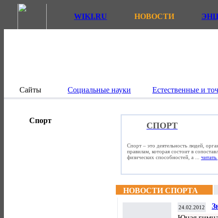
WIKI.RU
НОВОСТИ
ЭН
Сайты
Социальные науки
Естественные и то
Спорт
СПОРТ
Спорт – это деятельность людей, орг
правилам, которая состоит в сопостав
физических способностей, а ...
читать 
НОВОСТИ СПОРТА
З
24.02.2012
Юная гимна