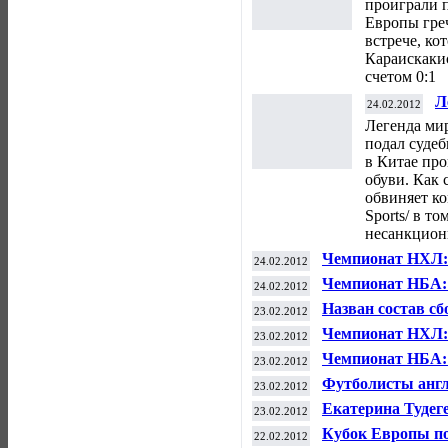
проиграли п
Европы гре
встрече, ко
Караискакис
счетом 0:1
Л
24.02.2012
Д
Легенда ми
п
подал суде
в Китае пр
обуви. Как 
обвиняет к
Sports/ в то
несанкцион
Чемпионат НХЛ:
24.02.2012
Чемпионат НБА:
24.02.2012
Назван состав с
23.02.2012
ЧМ-2012
Чемпионат НХЛ:
23.02.2012
Чемпионат НБА:
23.02.2012
Футболисты англ
23.02.2012
финала Лиги Ев
Екатерина Тудег
23.02.2012
сноубордингу в 
Кубок Европы по
22.02.2012