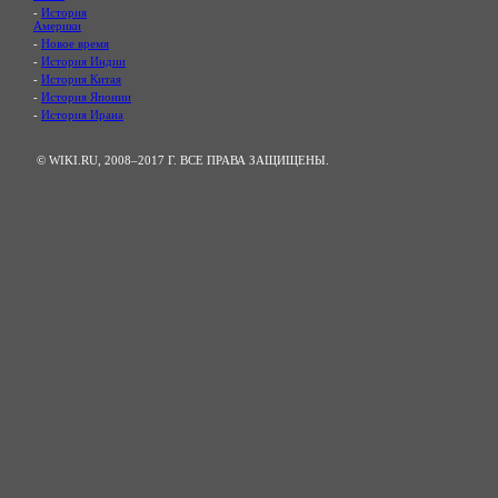
-
История
Америки
-
Новое время
-
История Индии
-
История Китая
-
История Японии
-
История Ирана
© WIKI.RU, 2008–2017 Г. ВСЕ ПРАВА ЗАЩИЩЕНЫ.