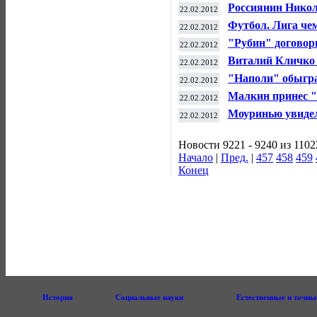
Россиянин Никол
22.02.2012
Кубка мира по с
Футбол. Лига че
22.02.2012
(Мадрид). 1:1
"Рубин" договор
22.02.2012
Виталий Кличко 
22.02.2012
Чисорой
"Наполи" обыгра
22.02.2012
Малкин принес "
22.02.2012
конференции
Моуринью увиде
22.02.2012
Новости 9221 - 9240 из 1102
Начало
|
Пред.
|
457
458
459
Конец
История
Социальные науки
Естественные и точны