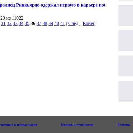
A
ралиец Риккьярдо одержал первую в карьере победу
-1", выиграв Гран-при Канады
720 из 11022
|
31
32
33
34
35
36
37
38
39
40
41
|
След.
|
Конец
ственные и точные науки
Техника и технологии
Религии