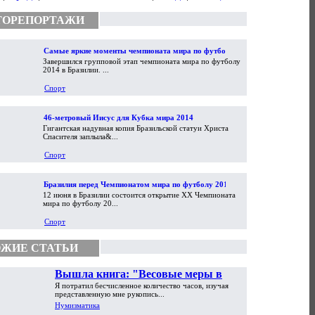
ТОРЕПОРТАЖИ
Самые яркие моменты чемпионата мира по футболу
Завершился групповой этап чемпионата мира по футболу
2014
2014 в Бразилии. ...
Спорт
46-метровый Иисус для Кубка мира 2014
Гигантская надувная копия Бразильской статуи Христа
Спасителя заплыла&...
Спорт
Бразилия перед Чемпионатом мира по футболу 2014
12 июня в Бразилии состоится открытие XX Чемпионата
мира по футболу 20...
Спорт
ЖИЕ СТАТЬИ
Вышла книга: "Весовые меры в
Я потратил бесчисленное количество часов, изучая
торговой практике Античности и
представленную мне рукопись...
Средневековья"
Нумизматика