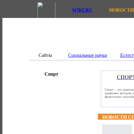
WIKI.RU
НОВОСТИ
Сайты
Социальные науки
Естест
Спорт
СПОР
Спорт – это деятел
правилам, которая 
физических способно
НОВОСТИ С