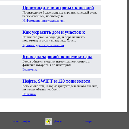
Производители игровых консолей
Производство более мощных игровых консолей стало
достигли предела возможностей
бессмысленным, поскольку те...
Информационные технологии
Как украсить дом и участок к
Новый год уже на подходе, и пора начинать
Новому году
подготовку к этому празднику. Хотя...
Архитектура и строительство
Крах долларовой экономики: два
Вчера общался с одним известным экономистом,
пути обрушения
фамилию которого я по некоторым...
Экономика
Нефть, SWIFT и 120 тонн золота
Есть много тем, которые требуют детального анализа,
но нельзя объять необъят...
Политика
Катастрофы
Досуг
Спорт