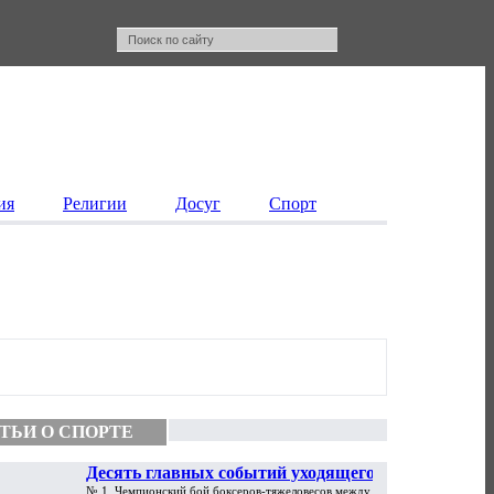
ия
Религии
Досуг
Спорт
ТЬИ О СПОРТЕ
Десять главных событий уходящего
№ 1. Чемпионский бой боксеров-тяжеловесов между