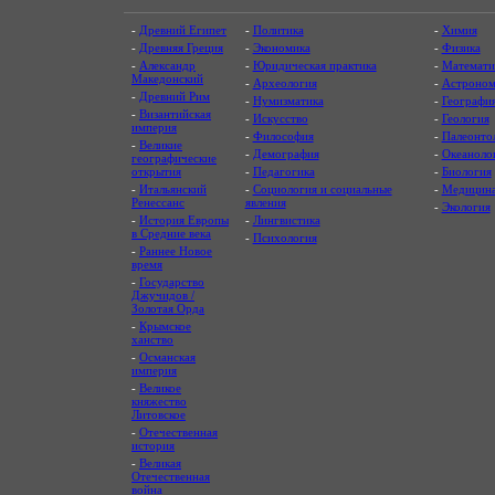
-
Древний Египет
-
Политика
-
Химия
-
Древняя Греция
-
Экономика
-
Физика
-
Александр
-
Юридическая практика
-
Математи
Македонский
-
Археология
-
Астроном
-
Древний Рим
-
Нумизматика
-
Географи
-
Византийская
-
Искусство
-
Геология
империя
-
Философия
-
Палеонто
-
Великие
-
Демография
-
Океаноло
географические
открытия
-
Педагогика
-
Биология
-
Итальянский
-
Социология и социальные
-
Медицин
Ренессанс
явления
-
Экология
-
История Европы
-
Лингвистика
в Средние века
-
Психология
-
Раннее Новое
время
-
Государство
Джучидов /
Золотая Орда
-
Крымское
ханство
-
Османская
империя
-
Великое
княжество
Литовское
-
Отечественная
история
-
Великая
Отечественная
война