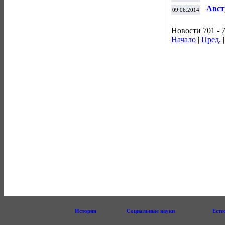
WT
Авст
09.06.2014
в "Ф
Новости 701 - 
Начало
|
Пред.
История
Социальные науки
Есте