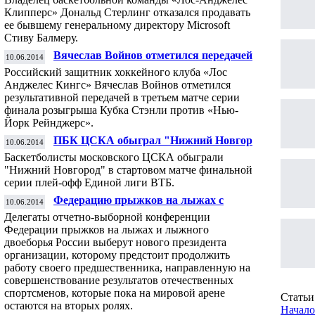
Клипперс» Дональд Стерлинг отказался продавать
ее бывшему генеральному директору Microsoft
Стиву Балмеру.
Вячеслав Войнов отметился передачей в
10.06.2014
финале Кубка Стэнли
Российский защитник хоккейного клуба «Лос
Анджелес Кингс» Вячеслав Войнов отметился
результативной передачей в третьем матче серии
финала розыгрыша Кубка Стэнли против «Нью-
Йорк Рейнджерс».
ПБК ЦСКА обыграл "Нижний Новгород"
10.06.2014
в стартовом матче финала Единой лиги
Баскетболисты московского ЦСКА обыграли
ВТБ
"Нижний Новгород" в стартовом матче финальной
серии плей-офф Единой лиги ВТБ.
Федерацию прыжков на лыжах с
10.06.2014
трамплина и двоеборья России возглавит
Делегаты отчетно-выборной конференции
новый президент
Федерации прыжков на лыжах и лыжного
двоеборья России выберут нового президента
организации, которому предстоит продолжить
работу своего предшественника, направленную на
совершенствование результатов отечественных
спортсменов, которые пока на мировой арене
Статьи 
остаются на вторых ролях.
Начало