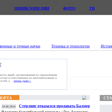
ЭНЦИКЛОПЕДИИ
ФОТО
ТВ
венные и точные науки
Техника и технологии
Истор
Т
ьность людей, организованная по определенным
состоит в сопоставлении их интеллектуальных и
стей, а ...
читать далее »
ПОРТА
СТА
Стерлинг отказался продавать Балмеру
10.06.2014
«Лос-Анджелес Клипперс»
Владелец баскетбольной команды «Лос-Анджелес