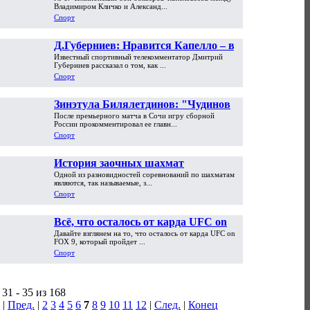
года в российском спорте
Владимиром Кличко и Александ...
Спорт
Д.Губерниев: Нравится Капелло – в
Известный спортивный телекомментатор Дмитрий
сравнении с петрушкой-Адвокатом
Губерниев рассказал о том, как ...
Спорт
Зинэтула Билялетдинов: "Чудинов
После премьерного матча в Сочи игру сборной
мог оформить хет-трик, а Еременко -
России прокомментировал ее главн...
сыграть и получше"
Спорт
История заочных шахмат
Одной из разновидностей соревнований по шахматам
являются, так называемые, з...
Спорт
Всё, что осталось от карда UFC on
Давайте взглянем на то, что осталось от карда UFC on
FOX 9
FOX 9, который пройдет ...
Спорт
31 - 35 из 168
|
Пред.
|
2
3
4
5
6
7
8
9
10
11
12
|
След.
|
Конец