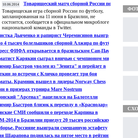
Товарищеский матч сборной России по
10.06.2014
футболу 11 июня в Бразилии не состоится
ФО
Товарищеская игра сборной России по футболу,
запланированная на 11 июня в Бразилии, не
состоится, сообщается в официальном микроблоге
национальной команды в Twitter.
истка Дьяченко и рапирист Черемисинов выиграли
бро на ЧЕ по фехтованию
о 4 тысяч болельщиков сборной Алжира по футболу
тят матч ЧМ с командой России
ресс ФИФА открывается в бразильском Сан-Паулу в
дверии чемпионата мира
атист Карякин сыграл вничью с чемпионом мира
сеном на супертурнире в Норвегии
имир Быстров уволен из "Зенита" и перейдет в
снодар" - источник
ткин до встречи с Кличко проведет три боя
аты. Крамник вышел в лидеры Norway Chess
ин в призерах турнира Mare Nostrum
онский "Арсенал" нацелился на Балотелли
имир Быстров близок к переходу в «Краснодар»
СХО
нские СМИ сообщили о переходе Карпина в
ьорку»
М-2014 в Бразилии приедут 20 тысяч российских
льщиков
борье. Россияне выиграли смешанную эстафету
я Шарапова поднялась на пятое место в рейтинге