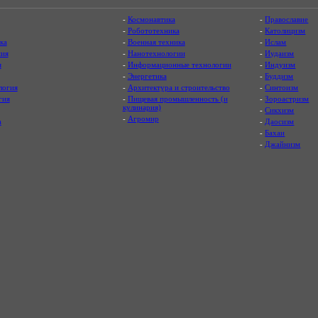
-
Космонавтика
-
Православие
-
Робототехника
-
Католицизм
ка
-
Военная техника
-
Ислам
ия
-
Нанотехнологии
-
Иудаизм
я
-
Информационные технологии
-
Индуизм
-
Энергетика
-
Буддизм
логия
-
Архитектура и строительство
-
Синтоизм
гия
-
Пищевая промышленность (и
-
Зороастризм
кулинария)
-
Сикхизм
-
Агромир
а
-
Даосизм
-
Бахаи
-
Джайнизм