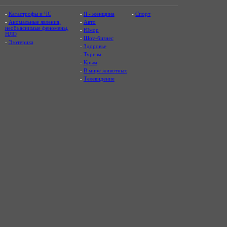
-
Катастрофы и ЧС
-
Я - женщина
-
Спорт
-
Аномальные явления,
-
Авто
необъяснимые феномены,
-
Юмор
НЛО
-
Шоу-бизнес
-
Эзотерика
-
Здоровье
-
Туризм
-
Крым
-
В мире животных
-
Телевидение