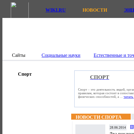
WIKI.RU
НОВОСТИ
ЭН
Сайты
Социальные науки
Естественные и то
Спорт
СПОРТ
Спорт – это деятельность людей, орг
правилам, которая состоит в сопостав
физических способностей, а ...
читать 
НОВОСТИ СПОРТА
П
28.06.2014
А
Два поклон