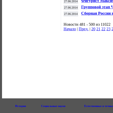
Фигурист Макси
27.06.2014
проститутками
Групповой этап 
27.06.2014
южноамериканц
Сборная России 
27.06.2014
плей-офф "Лисо
Новости 481 - 500 из 11022
Начало
|
Пред.
|
20
21
22
23
История
Социальные науки
Естественные и точны