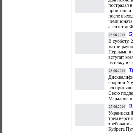
пострадал в
произошли 
после выхо
чемпионата 
агентство Ф
Б
28.06.2014
в
В субботу, 
матчи раун
Первыми в б
вступят хоз
путевку в 
Т
28.06.2014
с
Дисквалифи
сборной Ур
восприняли
Свою подде
Марадона и
В
27.06.2014
д
Украинский
трем версия
требования 
Кубрата Пул