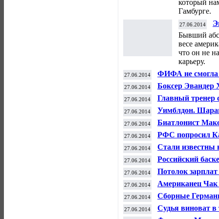
который нам
Гамбурге.
Э
27.06.2014
б
Бывший абс
весе америк
что он не 
карьеру.
ФИФА не смогла 
27.06.2014
светившего лазер
Боксер Эвандер 
27.06.2014
на ринг
Главный тренер 
27.06.2014
футболу Сафет С
Уимблдон. Шарап
27.06.2014
Биатлонист Мако
27.06.2014
РФС попросил Ка
27.06.2014
России
Стали известны 
27.06.2014
Российский баск
27.06.2014
на драфте НБА
Потолок зарплат
27.06.2014
Американец Чак 
27.06.2014
тренером ХК "М
Сборные Герман
27.06.2014
Судья виноват в 
27.06.2014
завершился внич