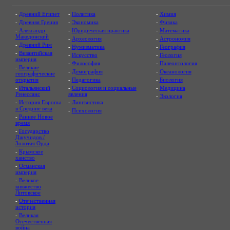
-
Древний Египет
-
Политика
-
Химия
-
Древняя Греция
-
Экономика
-
Физика
-
Александр
-
Юридическая практика
-
Математика
Македонский
-
Археология
-
Астрономия
-
Древний Рим
-
Нумизматика
-
География
-
Византийская
-
Искусство
-
Геология
империя
-
Философия
-
Палеонтология
-
Великие
-
Демография
-
Океанология
географические
открытия
-
Педагогика
-
Биология
-
Итальянский
-
Социология и социальные
-
Медицина
Ренессанс
явления
-
Экология
-
История Европы
-
Лингвистика
в Средние века
-
Психология
-
Раннее Новое
время
-
Государство
Джучидов /
Золотая Орда
-
Крымское
ханство
-
Османская
империя
-
Великое
княжество
Литовское
-
Отечественная
история
-
Великая
Отечественная
война