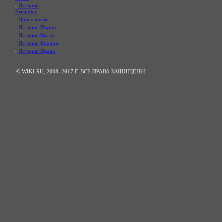
-
История
Америки
-
Новое время
-
История Индии
-
История Китая
-
История Японии
-
История Ирана
© WIKI.RU, 2008–2017 Г. ВСЕ ПРАВА ЗАЩИЩЕНЫ.