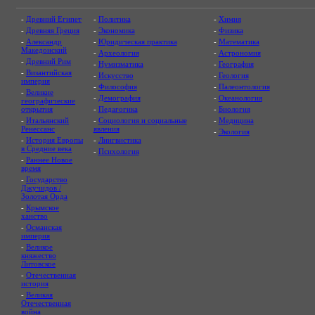
-
Древний Египет
-
Политика
-
Химия
-
Древняя Греция
-
Экономика
-
Физика
-
Александр
-
Юридическая практика
-
Математика
Македонский
-
Археология
-
Астрономия
-
Древний Рим
-
Нумизматика
-
География
-
Византийская
-
Искусство
-
Геология
империя
-
Философия
-
Палеонтология
-
Великие
-
Демография
-
Океанология
географические
открытия
-
Педагогика
-
Биология
-
Итальянский
-
Социология и социальные
-
Медицина
Ренессанс
явления
-
Экология
-
История Европы
-
Лингвистика
в Средние века
-
Психология
-
Раннее Новое
время
-
Государство
Джучидов /
Золотая Орда
-
Крымское
ханство
-
Османская
империя
-
Великое
княжество
Литовское
-
Отечественная
история
-
Великая
Отечественная
война