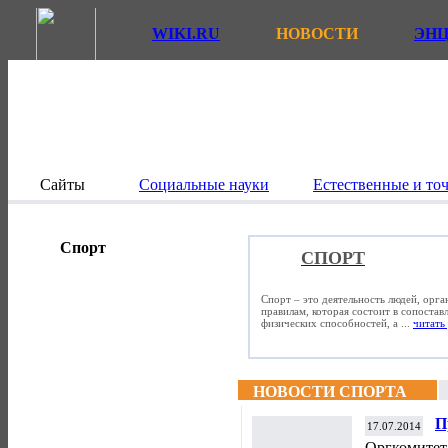
WIKI.RU
НОВОСТИ
ЭН
Сайты
Социальные науки
Естественные и то
Спорт
СПОРТ
Спорт – это деятельность людей, орг
правилам, которая состоит в сопостав
физических способностей, а ...
читать 
НОВОСТИ СПОРТА
П
17.07.2014
о
Оргкомитет