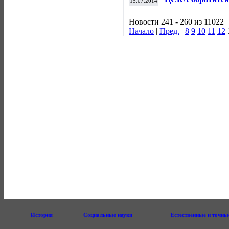
15.07.2014
травму Дзагоева
Новости 241 - 260 из 11022
Начало
|
Пред.
|
8
9
10
11
12
История
Социальные науки
Естественные и точны