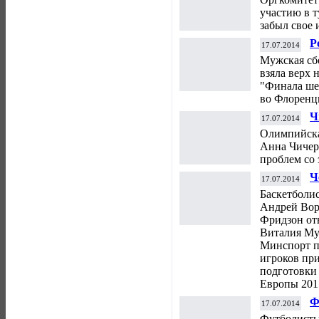
п
участию в 
забыл свое 
Р
17.07.2014
п
Мужская сб
взяла верх 
"Финала ше
во Флоренц
Ч
17.07.2014
ч
Олимпийска
З
Анна Чичер
проблем со
Ч
17.07.2014
о
Баскетболи
В
Андрей Вор
Фридзон от
Виталия Мут
Минспорт п
игроков при
подготовки
Европы 2015
Ф
17.07.2014
Е
Футболисты