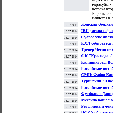
"
еврокубках 
встреча вт
Европы сост
начнется в 2
Женская сборная 
16.07.2014
шахматной олимп
IBU дисквалифиц
16.07.2014
Старых на два го
Суарес уже явля
16.07.2014
"Барселоны" - С
КХЛ собирается 
16.07.2014
Тренер Чегин не 
16.07.2014
чемпионат Европ
ФК "Краснодар" 
16.07.2014
из "Порту" на п
Калининград, Во
16.07.2014
потерять право 
Российские пяти
16.07.2014
комплектом мед
СМИ: Фабио Капе
16.07.2014
"Ювентус"
Туринский "Ювен
16.07.2014
главного тренера
Российские пяти
16.07.2014
полным комплек
Футболист Давид
16.07.2014
чемпионов, забив
Мессина вошел в
16.07.2014
чемпиона НБА "
Регулярный чемп
15.07.2014
круговой системе
ЦСКА обратится 