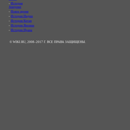
-
История
Америки
-
Новое время
-
История Индии
-
История Китая
-
История Японии
-
История Ирана
© WIKI.RU, 2008–2017 Г. ВСЕ ПРАВА ЗАЩИЩЕНЫ.