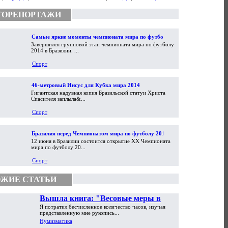
ТОРЕПОРТАЖИ
Самые яркие моменты чемпионата мира по футболу
Завершился групповой этап чемпионата мира по футболу
2014
2014 в Бразилии. ...
Спорт
46-метровый Иисус для Кубка мира 2014
Гигантская надувная копия Бразильской статуи Христа
Спасителя заплыла&...
Спорт
Бразилия перед Чемпионатом мира по футболу 2014
12 июня в Бразилии состоится открытие XX Чемпионата
мира по футболу 20...
Спорт
ЖИЕ СТАТЬИ
Вышла книга: "Весовые меры в
Я потратил бесчисленное количество часов, изучая
торговой практике Античности и
представленную мне рукопись...
Средневековья"
Нумизматика