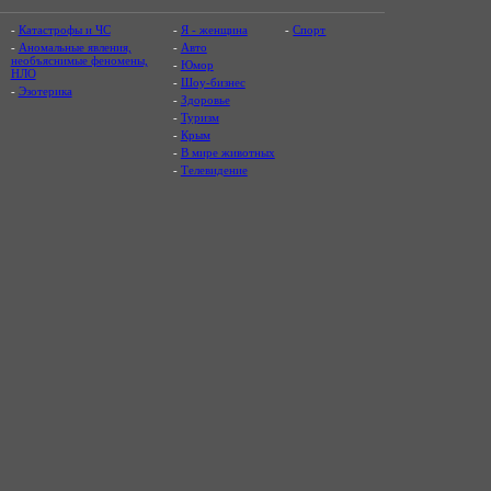
-
Катастрофы и ЧС
-
Я - женщина
-
Спорт
-
Аномальные явления,
-
Авто
необъяснимые феномены,
-
Юмор
НЛО
-
Шоу-бизнес
-
Эзотерика
-
Здоровье
-
Туризм
-
Крым
-
В мире животных
-
Телевидение