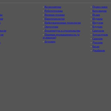
-
Космонавтика
-
Православие
-
Робототехника
-
Католицизм
ка
-
Военная техника
-
Ислам
ия
-
Нанотехнологии
-
Иудаизм
я
-
Информационные технологии
-
Индуизм
-
Энергетика
-
Буддизм
логия
-
Архитектура и строительство
-
Синтоизм
гия
-
Пищевая промышленность (и
-
Зороастризм
кулинария)
-
Сикхизм
-
Агромир
а
-
Даосизм
-
Бахаи
-
Джайнизм