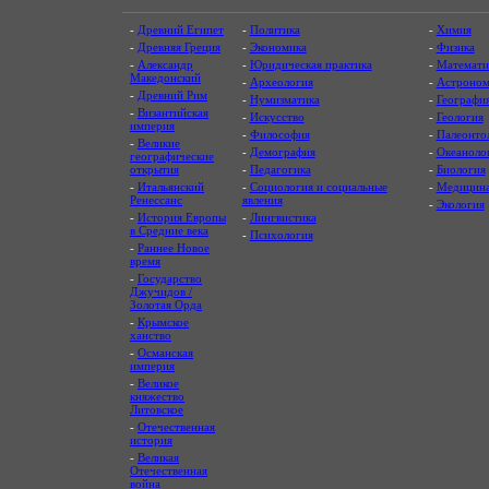
-
Древний Египет
-
Политика
-
Химия
-
Древняя Греция
-
Экономика
-
Физика
-
Александр
-
Юридическая практика
-
Математи
Македонский
-
Археология
-
Астроном
-
Древний Рим
-
Нумизматика
-
Географи
-
Византийская
-
Искусство
-
Геология
империя
-
Философия
-
Палеонто
-
Великие
-
Демография
-
Океаноло
географические
открытия
-
Педагогика
-
Биология
-
Итальянский
-
Социология и социальные
-
Медицин
Ренессанс
явления
-
Экология
-
История Европы
-
Лингвистика
в Средние века
-
Психология
-
Раннее Новое
время
-
Государство
Джучидов /
Золотая Орда
-
Крымское
ханство
-
Османская
империя
-
Великое
княжество
Литовское
-
Отечественная
история
-
Великая
Отечественная
война