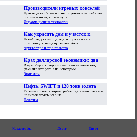
Производители игровых консолей
Производство более мощных игровых консолей стало
достигли предела возможностей
бессмысленным, поскольку те...
Информационные технологии
Как украсить дом и участок к
Новый год уже на подходе, и пора начинать
Новому году
подготовку к этому празднику. Хотя...
Архитектура и строительство
Крах долларовой экономики: два
Вчера общался с одним известным экономистом,
пути обрушения
фамилию которого я по некоторым...
Экономика
Нефть, SWIFT и 120 тонн золота
Есть много тем, которые требуют детального анализа,
но нельзя объять необъят...
Политика
Катастрофы
Досуг
Спорт