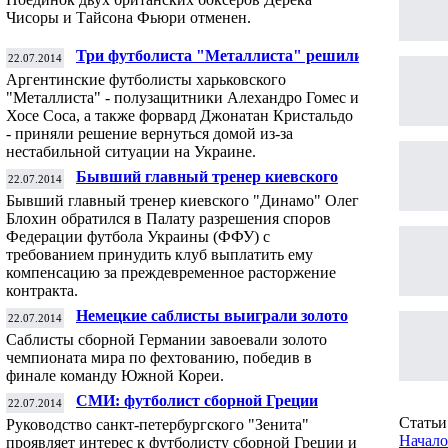
Чисоры и Тайсона Фьюри отменен.
Три футболиста "Металлиста" решили
22.07.2014
вернуться в Аргентину из-за обстановки на
Аргентинские футболисты харьковского
Украине
"Металлиста" - полузащитники Алехандро Гомес и
Хосе Соса, а также форвард Джонатан Кристальдо
- приняли решение вернуться домой из-за
нестабильной ситуации на Украине.
Бывший главный тренер киевского
22.07.2014
"Динамо" требует у ФК компенсацию за
Бывший главный тренер киевского "Динамо" Олег
расторжение контракта
Блохин обратился в Палату разрешения споров
Федерации футбола Украины (ФФУ) с
требованием принудить клуб выплатить ему
компенсацию за преждевременное расторжение
контракта.
Немецкие саблисты выиграли золото
22.07.2014
чемпионата мира по фехтованию
Саблисты сборной Германии завоевали золото
чемпионата мира по фехтованию, победив в
финале команду Южной Кореи.
СМИ: футболист сборной Греции
22.07.2014
Панайотис Коне попал в сферу интересов
Статьи 
Руководство санкт-петербургского "Зенита"
"Зенита"
Начало
проявляет интерес к футболисту сборной Греции и