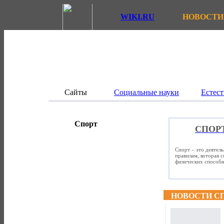
WIKI.RU
НОВОСТИ
Сайты
Социальные науки
Естест
Спорт
СПОР
Спорт – это деятел
правилам, которая 
физических способно
НОВОСТИ С