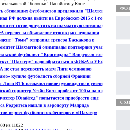
итальянской "Болоньи" Панайотису Коне.
ФО
ь сбежавших футболистов предложили "Шахтеру"
олжить тренировки в Швейцарии
ная РФ должна выйти на Евробаскет-2015 с 1-го
а в квалификации - Пашутин
омитет готов допустить на шахматную олимпиаду все
ные, получившие отказ
 перенесла объявление итогов расследования
ра хозяев ЧМ-2018 и ЧМ-2022
идент "Томи" отправил тренера Баскакова в
авку, и.о. стал Непомнящий
омитет Шахматной олимпиады подтвердил участие
кой сборной России в турнире
ильский футболист "Краснодара" Вандерсон готов
упать за сборную России
ску: "Шахтеру" надо обратиться в ФИФА и УЕФА
 отказа игроков
 не стал переносить матч Лиги чемпионов
енгагена" с "Днепром"
амо» купило футболиста сборной Франции
т Лиги ВТБ назначил новое руководство и увеличил
чество команд до 22
ский спринтер Усэйн Болт пробежит 100 м на пляже
кабана
честер Юнайтед" попытается приобрести еще
СХО
олько звездных футболистов
са Родригеса нашли в аэропорту Мадрида
тов вернет футболистов-беглецов в «Шахтер»
200 из 11022