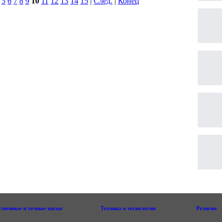
|
5
6
7
8
9
10
11
12
13
14
15
|
След.
|
Конец
ственные и точные науки
Техника и технологии
Религии