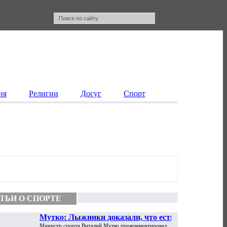
ия
Религии
Досуг
Спорт
ТЬИ О СПОРТЕ
Мутко: Лыжники доказали, что есть
Министр спорта Виталий Мутко прокомментировал