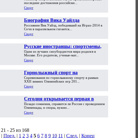
в России мужики
последние достижения российски...
Спорт
Биография Вика Уайлда
Россиянин Вик Уайлд, победивший на Играх-2014 в
Сочи в параллельном гигантск...
Спорт
Русские иностранцы: спортсмены,
Один из лучших сноубордистов мира родился в
которых мы потеряли
Москве. Его родители, ученые-мат...
Спорт
Горнолыжный спорт на
Соревнования по горнолыжному спорту в рамках
Олимпийских играх
XXII зимних Олимпийских игр 201...
Спорт
Сегодня открывается первая в
Позади сомнения, справится ли Россия с проведением
истории России зимняя Олимпиада
Олимпиады, и споры, нужно...
Спорт
21 - 25 из 168
|
Пред.
|
1
2
3
4
5
6
7
8
9
10
11
|
След.
|
Конец