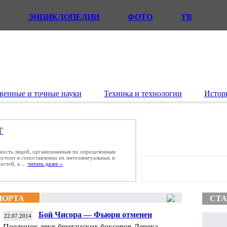
ЭНЦИКЛОПЕДИИ
ФОТО
ТВ
венные и точные науки
Техника и технологии
Истор
Т
ьность людей, организованная по определенным
состоит в сопоставлении их интеллектуальных и
стей, а ...
читать далее »
ПОРТА
СТА
Бой Чисора — Фьюри отменен
22.07.2014
Поединок двух британских боксеров Дерека