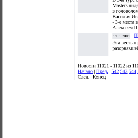
Masters лид
в головоло
Василия Ив
- 3-е места
Алексеем 
П
19.05.2009
Эта весть п
разорвавше
Новости 11021 - 11022 из 11
Начало
|
Пред.
|
542
543
544
След. | Конец