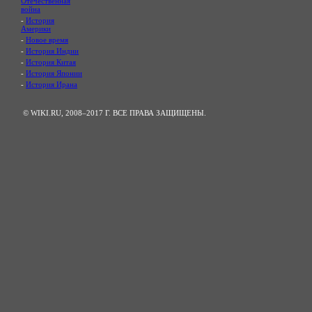
Отечественная
война
-
История
Америки
-
Новое время
-
История Индии
-
История Китая
-
История Японии
-
История Ирана
© WIKI.RU, 2008–2017 Г. ВСЕ ПРАВА ЗАЩИЩЕНЫ.