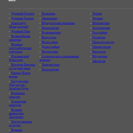
-
Древний Египет
-
Политика
-
Химия
-
Древняя Греция
-
Экономика
-
Физика
-
Александр
-
Юридическая практика
-
Математика
Македонский
-
Археология
-
Астрономия
-
Древний Рим
-
Нумизматика
-
География
-
Византийская
-
Искусство
-
Геология
империя
-
Философия
-
Палеонтология
-
Великие
-
Демография
-
Океанология
географические
открытия
-
Педагогика
-
Биология
-
Итальянский
-
Социология и социальные
-
Медицина
Ренессанс
явления
-
Экология
-
История Европы
-
Лингвистика
в Средние века
-
Психология
-
Раннее Новое
время
-
Государство
Джучидов /
Золотая Орда
-
Крымское
ханство
-
Османская
империя
-
Великое
княжество
Литовское
-
Отечественная
история
-
Великая