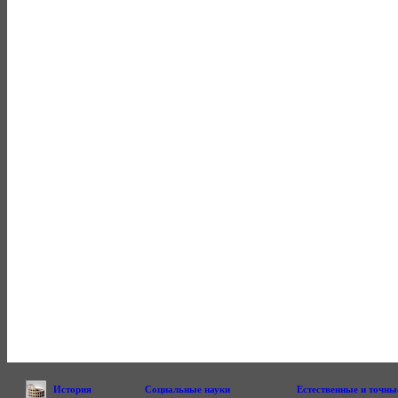
История
Социальные науки
Естественные и точны