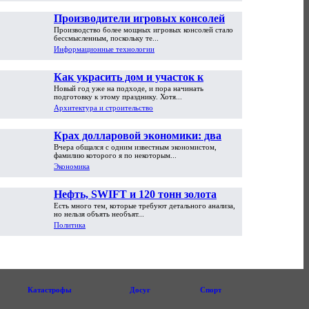
Производители игровых консолей
Производство более мощных игровых консолей стало
достигли предела возможностей
бессмысленным, поскольку те...
Информационные технологии
Как украсить дом и участок к
Новый год уже на подходе, и пора начинать
Новому году
подготовку к этому празднику. Хотя...
Архитектура и строительство
Крах долларовой экономики: два
Вчера общался с одним известным экономистом,
пути обрушения
фамилию которого я по некоторым...
Экономика
Нефть, SWIFT и 120 тонн золота
Есть много тем, которые требуют детального анализа,
но нельзя объять необъят...
Политика
Катастрофы
Досуг
Спорт