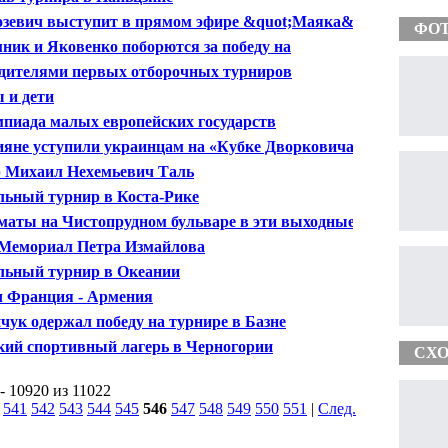
зевич выступит в прямом эфире &quot;Маяка&quot;
ФО
ник и Яковенко поборются за победу на
ртурнире в Дортмунде
дителями первых отборочных турниров
матный бульвар» стали Сечин и Ротен
 и дети
пиада малых европейских государств
ияне уступили украинцам на «Кубке Дворковича»
 Михаил Нехемьевич Таль
льный турнир в Коста-Рике
аты на Чистопрудном бульваре в эти выходные
 Мемориал Петра Измайлова
льный турнир в Океании
 Франция - Армения
чук одержал победу на турнире в Базне
кий спортивный лагерь в Черногории
СХО
- 10920 из 11022
|
541
542
543
544
545
546
547
548
549
550
551
|
След.
|