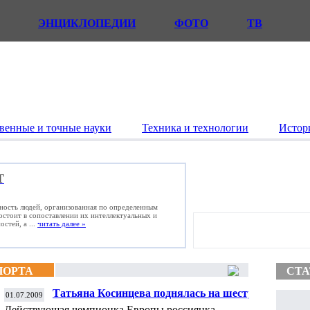
ЭНЦИКЛОПЕДИИ
ФОТО
ТВ
венные и точные науки
Техника и технологии
Истор
Т
ьность людей, организованная по определенным
состоит в сопоставлении их интеллектуальных и
стей, а ...
читать далее »
ПОРТА
СТА
Татьяна Косинцева поднялась на шестую
01.07.2009
строчку в мировом рейтинге
Действующая чемпионка Европы россиянка