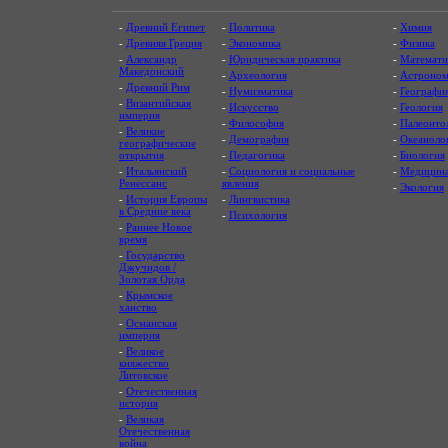
-
Древний Египет
-
Политика
-
Химия
-
Древняя Греция
-
Экономика
-
Физика
-
Александр
-
Юридическая практика
-
Математи
Македонский
-
Археология
-
Астроном
-
Древний Рим
-
Нумизматика
-
Географи
-
Византийская
-
Искусство
-
Геология
империя
-
Философия
-
Палеонто
-
Великие
-
Демография
-
Океаноло
географические
открытия
-
Педагогика
-
Биология
-
Итальянский
-
Социология и социальные
-
Медицин
Ренессанс
явления
-
Экология
-
История Европы
-
Лингвистика
в Средние века
-
Психология
-
Раннее Новое
время
-
Государство
Джучидов /
Золотая Орда
-
Крымское
ханство
-
Османская
империя
-
Великое
княжество
Литовское
-
Отечественная
история
-
Великая
Отечественная
война