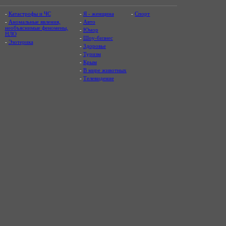
-
Катастрофы и ЧС
-
Я - женщина
-
Спорт
-
Аномальные явления,
-
Авто
необъяснимые феномены,
-
Юмор
НЛО
-
Шоу-бизнес
-
Эзотерика
-
Здоровье
-
Туризм
-
Крым
-
В мире животных
-
Телевидение