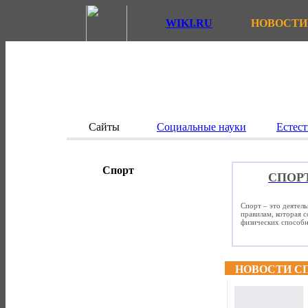
WIKI.RU
НОВОСТИ
Сайты
Социальные науки
Естест
Спорт
СПОР
Спорт – это деятел
правилам, которая 
физических способно
НОВОСТИ С