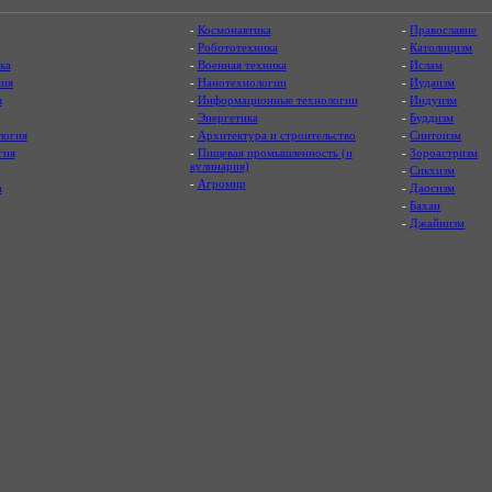
-
Космонавтика
-
Православие
-
Робототехника
-
Католицизм
ка
-
Военная техника
-
Ислам
ия
-
Нанотехнологии
-
Иудаизм
я
-
Информационные технологии
-
Индуизм
-
Энергетика
-
Буддизм
логия
-
Архитектура и строительство
-
Синтоизм
гия
-
Пищевая промышленность (и
-
Зороастризм
кулинария)
-
Сикхизм
-
Агромир
а
-
Даосизм
-
Бахаи
-
Джайнизм