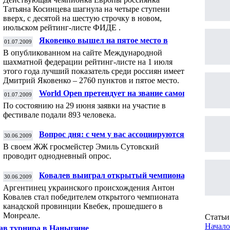
Татьяна Косинцева шагнула на четыре ступени
вверх, с десятой на шестую строчку в новом,
июльском рейтинг-листе ФИДЕ .
Яковенко вышел на пятое место в
01.07.2009
мировом рейтинге
В опубликованном на сайте Международной
шахматной федерации рейтинг-листе на 1 июля
этого года лучший показатель среди россиян имеет
Дмитрий Яковенко – 2760 пунктов и пятое место.
World Open претендует на звание самого
01.07.2009
массового турнира в мире
По состоянию на 29 июня заявки на участие в
фестивале подали 893 человека.
Вопрос дня: с чем у вас ассоциируются
30.06.2009
шахматы?
В своем ЖЖ гросмейстер Эмиль Сутовский
проводит однодневный опрос.
Ковалев выиграл открытый чемпионат
30.06.2009
Квебека
Аргентинец украинского происхождения Антон
Ковалев стал победителем открытого чемпионата
канадской провинции Квебек, прошедшего в
Монреале.
Статьи 
Начало
ав турнира в Наньцзине