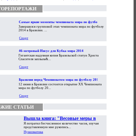
ТОРЕПОРТАЖИ
Самые яркие моменты чемпионата мира по футболу
Завершился групповой этап чемпионата мира по футболу
2014
2014 в Бразилии. ...
Спорт
46-метровый Иисус для Кубка мира 2014
Гигантская надувная копия Бразильской статуи Христа
Спасителя заплыла&...
Спорт
Бразилия перед Чемпионатом мира по футболу 2014
12 июня в Бразилии состоится открытие XX Чемпионата
мира по футболу 20...
Спорт
ЖИЕ СТАТЬИ
Вышла книга: "Весовые меры в
Я потратил бесчисленное количество часов, изучая
торговой практике Античности и
представленную мне рукопись...
Средневековья"
Нумизматика