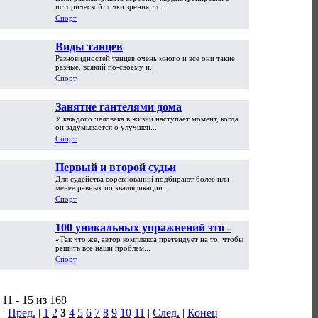
исторической точки зрения, то...
Спорт
Виды танцев
Разновидностей танцев очень много и все они такие
разные, всякий по-своему и...
Спорт
Занятие гантелями дома
У каждого человека в жизни наступает момент, когда
он задумывается о улучшен...
Спорт
Первый и второй судьи
Для судейства соревнований подбирают более или
менее равных по квалификации ...
Спорт
100 уникальных упражнений это -
«Так что же, автор комплекса претендует на то, чтобы
полное, всестороннее и
решить все наши проблем...
максимальное развитие всех без
Спорт
исключения групп мышц
11 - 15 из 168
|
Пред.
|
1
2
3
4
5
6
7
8
9
10
11
|
След.
|
Конец