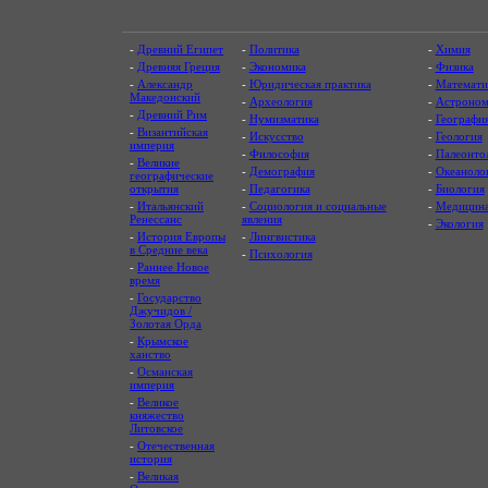
-
Древний Египет
-
Политика
-
Химия
-
Древняя Греция
-
Экономика
-
Физика
-
Александр
-
Юридическая практика
-
Математи
Македонский
-
Археология
-
Астроном
-
Древний Рим
-
Нумизматика
-
Географи
-
Византийская
-
Искусство
-
Геология
империя
-
Философия
-
Палеонто
-
Великие
-
Демография
-
Океаноло
географические
открытия
-
Педагогика
-
Биология
-
Итальянский
-
Социология и социальные
-
Медицин
Ренессанс
явления
-
Экология
-
История Европы
-
Лингвистика
в Средние века
-
Психология
-
Раннее Новое
время
-
Государство
Джучидов /
Золотая Орда
-
Крымское
ханство
-
Османская
империя
-
Великое
княжество
Литовское
-
Отечественная
история
-
Великая