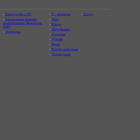
-
Катастрофы и ЧС
-
Я - женщина
-
Спорт
-
Аномальные явления,
-
Авто
необъяснимые феномены,
-
Юмор
НЛО
-
Шоу-бизнес
-
Эзотерика
-
Здоровье
-
Туризм
-
Крым
-
В мире животных
-
Телевидение