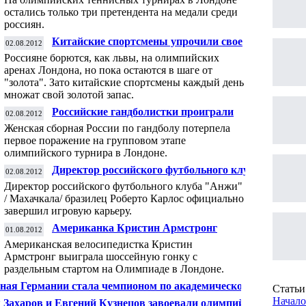
остались только три претендента на медали среди
россиян.
Китайские спортсмены упрочили свое
02.08.2012
лидерство после пятого дня Олимпийских
Россияне борются, как львы, на олимпийских
игр в Лондоне
аренах Лондона, но пока остаются в шаге от
"золота". Зато китайские спортсмены каждый день
множат свой золотой запас.
Российские гандболистки проиграли
02.08.2012
хорваткам на Олимпиаде
Женская сборная России по гандболу потерпела
первое поражение на групповом этапе
олимпийского турнира в Лондоне.
Директор российского футбольного клуба
02.08.2012
"Анжи" Роберто Карлос завершил
Директор российского футбольного клуба "Анжи"
игровую карьеру
/ Махачкала/ бразилец Роберто Карлос официально
завершил игровую карьеру.
Американка Кристин Армстронг
01.08.2012
выиграла шоссейную гонку с раздельным
Американская велосипедистка Кристин
стартом на Олимпиаде
Армстронг выиграла шоссейную гонку с
раздельным стартом на Олимпиаде в Лондоне.
ная Германии стала чемпионом по академической
Статьи 
ле в "восьмёрке" на Олимпиаде в Лондоне
Начало
 Захаров и Евгений Кузнецов завоевали олимпийское