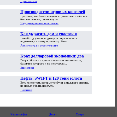
Нумизматика
Производители игровых консолей
Производство более мощных игровых консолей стало
достигли предела возможностей
бессмысленным, поскольку те...
Информационные технологии
Как украсить дом и участок к
Новый год уже на подходе, и пора начинать
Новому году
подготовку к этому празднику. Хотя...
Архитектура и строительство
Крах долларовой экономики: два
Вчера общался с одним известным экономистом,
пути обрушения
фамилию которого я по некоторым...
Экономика
Нефть, SWIFT и 120 тонн золота
Есть много тем, которые требуют детального анализа,
но нельзя объять необъят...
Политика
Катастрофы
Досуг
Спорт