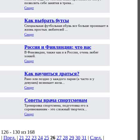
позволить себе занятия в трена...
Спорт
Как выбрать бутсы
Специальная футбольная обувь все больше проникает в
жизнь простых любителей ...
Спорт
Россия и Финляндия: что нас
В Финляндии, также как и в России, очень любят
объединяет?
хоккей.
Спорт
Как научиться драться?
Рано или поздно у каждого парня (а часто и у
девушек) возникает жела...
Спорт
Советы врача спортсменам
Тренировка спортсмена, подготовка его к
соревнованиям - это сложный творческ...
Спорт
126 - 130 из 168
|
Пред.
|
21
22
23
24
25
26
27
28
29
30
31
|
След.
|