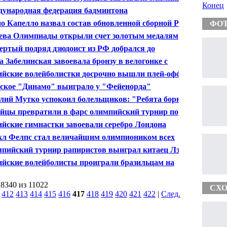
Конец
ебро" в синхронных прыжках в воду
ународная федерация бадминтона
валифицировала 8 участниц на Олимпиаде
о Капелло назвал состав обновленной сборной России
ФО
утболу
ева Олимпиады открыли счет золотым медалям
одаря гребцам
ертый подряд дзюдоист из РФ добрался до
пийского полуфинала
а Забелинская завоевала бронзу в велогонке с
ельным стартом
ийские волейболистки досрочно вышли плей-офф
2012
ское "Динамо" выиграло у "Фейенорда"
лий Мутко успокоил болельщиков: "Ребята борются,
идет нормально"
йцы превратили в фарс олимпийский турнир по
интону
ийские гимнастки завоевали серебро Лондона
л Фелпс стал величайшим олимпиоником всех
ен
пийский турнир рапиристов выиграл китаец Лэй
ийские волейболисты проиграли бразильцам на
пиаде
 8340 из 11022
СХО
|
412
413
414
415
416
417
418
419
420
421
422
|
След.
|