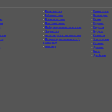
-
Космонавтика
-
Православие
-
Робототехника
-
Католицизм
ка
-
Военная техника
-
Ислам
ия
-
Нанотехнологии
-
Иудаизм
я
-
Информационные технологии
-
Индуизм
-
Энергетика
-
Буддизм
логия
-
Архитектура и строительство
-
Синтоизм
гия
-
Пищевая промышленность (и
-
Зороастризм
кулинария)
-
Сикхизм
-
Агромир
а
-
Даосизм
-
Бахаи
-
Джайнизм