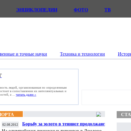
ЭНЦИКЛОПЕДИИ
ФОТО
ТВ
венные и точные науки
Техника и технологии
Истор
Т
ьность людей, организованная по определенным
состоит в сопоставлении их интеллектуальных и
стей, а ...
читать далее »
ПОРТА
СТА
Борьбу за золото в теннисе продолжают
02.08.2012
только Шарапова, Кириленко и Петрова
На олимпийских теннисных турнирах в Лондоне