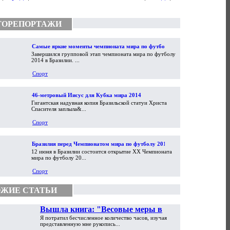
ТОРЕПОРТАЖИ
Самые яркие моменты чемпионата мира по футболу
Завершился групповой этап чемпионата мира по футболу
2014
2014 в Бразилии. ...
Спорт
46-метровый Иисус для Кубка мира 2014
Гигантская надувная копия Бразильской статуи Христа
Спасителя заплыла&...
Спорт
Бразилия перед Чемпионатом мира по футболу 2014
12 июня в Бразилии состоится открытие XX Чемпионата
мира по футболу 20...
Спорт
ЖИЕ СТАТЬИ
Вышла книга: "Весовые меры в
Я потратил бесчисленное количество часов, изучая
торговой практике Античности и
представленную мне рукопись...
Средневековья"