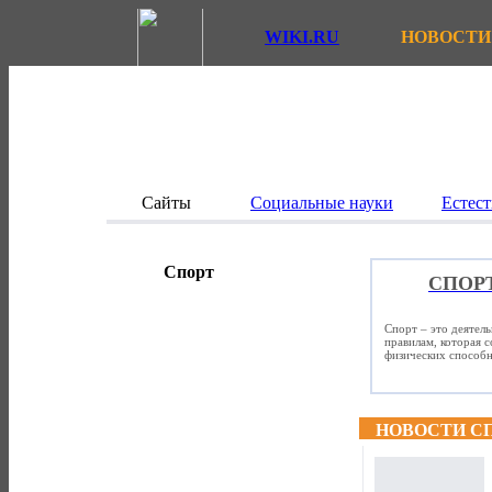
WIKI.RU
НОВОСТИ
Сайты
Социальные науки
Естест
Спорт
СПОР
Спорт – это деятел
правилам, которая 
физических способно
НОВОСТИ С