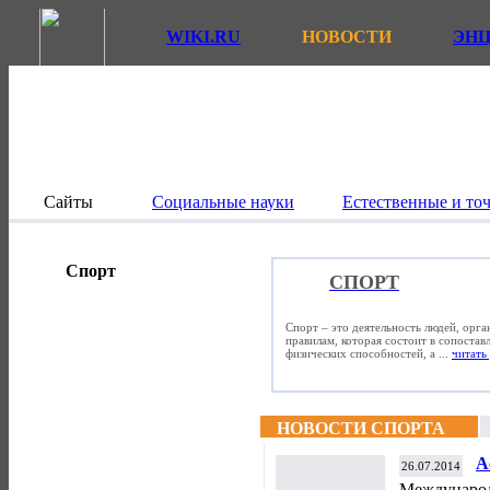
WIKI.RU
НОВОСТИ
ЭН
Сайты
Социальные науки
Естественные и то
Спорт
СПОРТ
Спорт – это деятельность людей, орг
правилам, которая состоит в сопостав
физических способностей, а ...
читать 
НОВОСТИ СПОРТА
А
26.07.2014
о
Международ