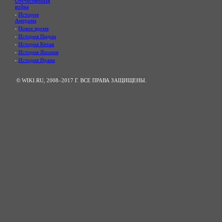
Отечественная
война
-
История
Америки
-
Новое время
-
История Индии
-
История Китая
-
История Японии
-
История Ирана
© WIKI.RU, 2008–2017 Г. ВСЕ ПРАВА ЗАЩИЩЕНЫ.