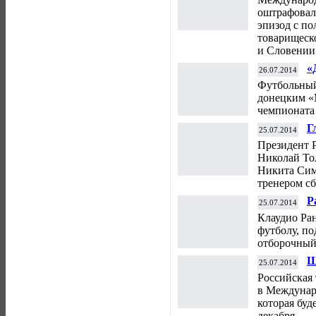
оштрафовал
эпизод с п
товарищеск
и Словении 
«
26.07.2014
п
Футбольный
донецким «
чемпионата 
Г
25.07.2014
в
Президент 
Р
Николай То
Никита Сим
тренером с
Р
25.07.2014
Г
Клаудио Ра
футболу, п
отборочный
Ш
25.07.2014
т
Российская
в Междунар
которая буд
декабря.