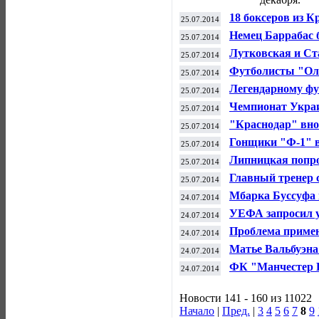
18 боксеров из 
25.07.2014
чемпионате Росс
Немец Баррабас б
25.07.2014
Буадла, заявил 
Лутковская и Ст
25.07.2014
чемпионате мира
Футболисты "Ол
25.07.2014
товарищеском м
Легендарному фу
25.07.2014
Федору Черенков
Чемпионат Украи
25.07.2014
донецким "Мета
"Краснодар" вно
25.07.2014
отборочный рау
Гонщики "Ф-1" в
25.07.2014
перерывом в чем
Липницкая попро
25.07.2014
музыку к програ
Главный тренер 
25.07.2014
Пинто подал в о
Мбарка Буссуфа 
24.07.2014
будет - спортив
УЕФА запросил у
24.07.2014
лицензирования
Проблема примен
24.07.2014
легкую атлетику
Матье Вальбуэна
24.07.2014
"Динамо" за €3 м
ФК "Манчестер 
24.07.2014
дебютном матче 
Новости 141 - 160 из 11022
Начало
|
Пред.
|
3
4
5
6
7
8
9