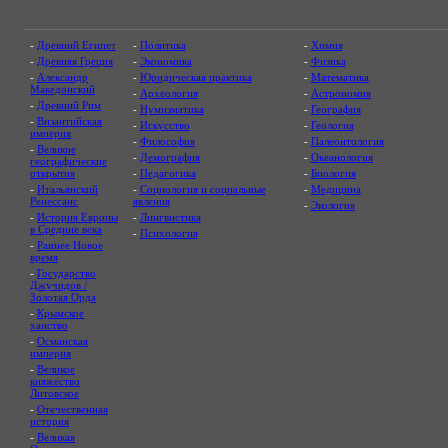
-
Древний Египет
-
Политика
-
Химия
-
Древняя Греция
-
Экономика
-
Физика
-
Александр
-
Юридическая практика
-
Математика
Македонский
-
Археология
-
Астрономия
-
Древний Рим
-
Нумизматика
-
География
-
Византийская
-
Искусство
-
Геология
империя
-
Философия
-
Палеонтология
-
Великие
-
Демография
-
Океанология
географические
открытия
-
Педагогика
-
Биология
-
Итальянский
-
Социология и социальные
-
Медицина
Ренессанс
явления
-
Экология
-
История Европы
-
Лингвистика
в Средние века
-
Психология
-
Раннее Новое
время
-
Государство
Джучидов /
Золотая Орда
-
Крымское
ханство
-
Османская
империя
-
Великое
княжество
Литовское
-
Отечественная
история
-
Великая