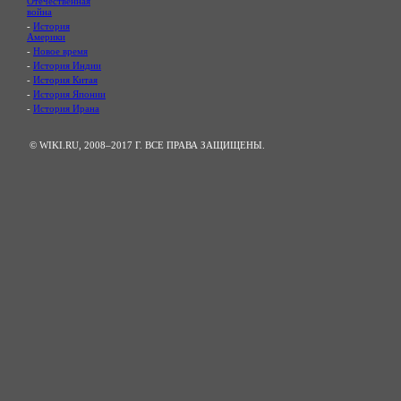
Отечественная
война
-
История
Америки
-
Новое время
-
История Индии
-
История Китая
-
История Японии
-
История Ирана
© WIKI.RU, 2008–2017 Г. ВСЕ ПРАВА ЗАЩИЩЕНЫ.