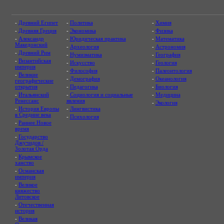
-
Древний Египет
-
Политика
-
Химия
-
Древняя Греция
-
Экономика
-
Физика
-
Александр
-
Юридическая практика
-
Математика
Македонский
-
Археология
-
Астрономия
-
Древний Рим
-
Нумизматика
-
География
-
Византийская
-
Искусство
-
Геология
империя
-
Философия
-
Палеонтология
-
Великие
-
Демография
-
Океанология
географические
открытия
-
Педагогика
-
Биология
-
Итальянский
-
Социология и социальные
-
Медицина
Ренессанс
явления
-
Экология
-
История Европы
-
Лингвистика
в Средние века
-
Психология
-
Раннее Новое
время
-
Государство
Джучидов /
Золотая Орда
-
Крымское
ханство
-
Османская
империя
-
Великое
княжество
Литовское
-
Отечественная
история
-
Великая