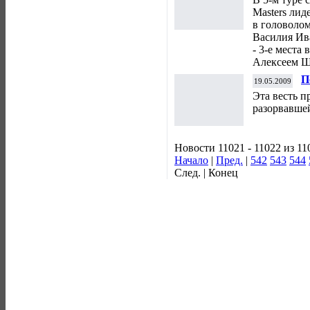
Masters лид
в головоло
Василия Ив
- 3-е места
Алексеем 
П
19.05.2009
Эта весть п
разорвавше
Новости 11021 - 11022 из 11
Начало
|
Пред.
|
542
543
544
След. | Конец