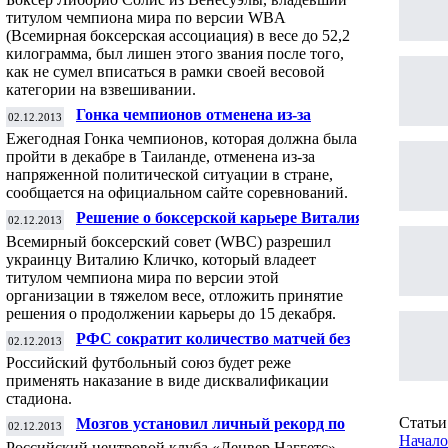
титулом чемпиона мира по версии WBA
(Всемирная боксерская ассоциация) в весе до 52,2
килограмма, был лишен этого звания после того,
как не сумел вписаться в рамки своей весовой
категории на взвешивании.
Гонка чемпионов отменена из-за
02.12.2013
политической ситуации в Таиланде
Ежегодная Гонка чемпионов, которая должна была
пройти в декабре в Таиланде, отменена из-за
напряженной политической ситуации в стране,
сообщается на официальном сайте соревнований.
Решение о боксерской карьере Виталия
02.12.2013
Кличко отложили из-за «праздников»
Всемирный боксерский совет (WBC) разрешил
украинцу Виталию Кличко, который владеет
титулом чемпиона мира по версии этой
организации в тяжелом весе, отложить принятие
решения о продолжении карьеры до 15 декабря.
РФС сократит количество матчей без
02.12.2013
зрителей
Российский футбольный союз будет реже
применять наказание в виде дисквалификации
стадиона.
Статьи 
Мозгов установил личный рекорд по
02.12.2013
подборам в НБА
Начало
Российский центровой клуба «Денвер Наггетс»