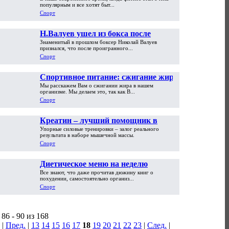
здоровому образу жизни
популярным и все хотят быт...
Спорт
Н.Валуев ушел из бокса после
Знаменитый в прошлом боксер Николай Валуев
трепанации черепа
признался, что после проигранного...
Спорт
Спортивное питание: сжигание жира
Мы расскажем Вам о сжигании жира в нашем
организме. Мы делаем это, так как В...
Спорт
Креатин – лучший помощник в
Упорные силовые тренировки – залог реального
период интенсивных тренировок!
результата в наборе мышечной массы.
Спорт
Диетическое меню на неделю
Все знают, что даже прочитав дюжину книг о
похудении, самостоятельно организ...
Спорт
86 - 90 из 168
|
Пред.
|
13
14
15
16
17
18
19
20
21
22
23
|
След.
|