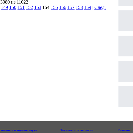
 3080 из 11022
|
149
150
151
152
153
154
155
156
157
158
159
|
След.
|
ственные и точные науки
Техника и технологии
Религии