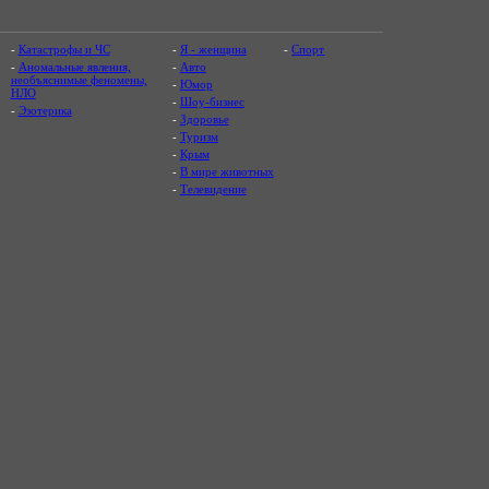
-
Катастрофы и ЧС
-
Я - женщина
-
Спорт
-
Аномальные явления,
-
Авто
необъяснимые феномены,
-
Юмор
НЛО
-
Шоу-бизнес
-
Эзотерика
-
Здоровье
-
Туризм
-
Крым
-
В мире животных
-
Телевидение