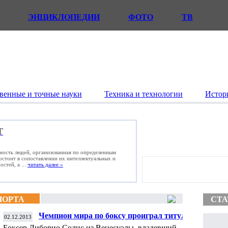
ЭНЦИКЛОПЕДИИ
ФОТО
ТВ
венные и точные науки
Техника и технологии
Истор
Т
ьность людей, организованная по определенным
состоит в сопоставлении их интеллектуальных и
стей, а ...
читать далее »
ПОРТА
СТА
Чемпион мира по боксу проиграл титул на
02.12.2013
взвешивании
Боксер Либорио Солис из Венесуэлы, владевший