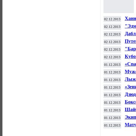
Ханн
02.12.2013
"Ад
"Эдм
02.12.2013
чемп
Дабл
02.12.2013
"Тор
Путе
02.12.2013
Тихи
"Бар
02.12.2013
Испа
Кубо
02.12.2013
заде
«Спа
01.12.2013
Мужс
01.12.2013
биат
Лыжн
01.12.2013
на э
«Зен
01.12.2013
Дзюд
01.12.2013
ЧМ-2
Бокс
01.12.2013
верс
Шайб
01.12.2013
"Пит
Экип
01.12.2013
Калг
Матч
01.12.2013
тур 