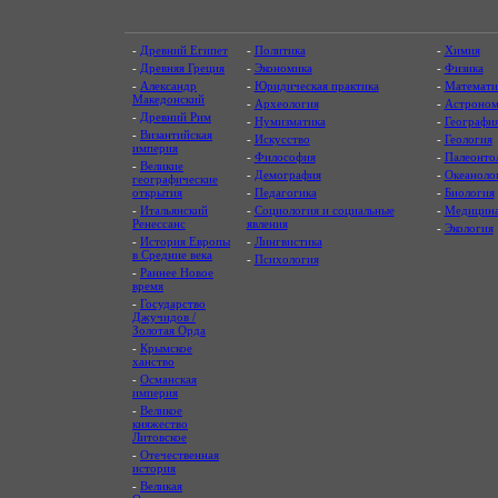
-
Древний Египет
-
Политика
-
Химия
-
Древняя Греция
-
Экономика
-
Физика
-
Александр
-
Юридическая практика
-
Математи
Македонский
-
Археология
-
Астроном
-
Древний Рим
-
Нумизматика
-
Географи
-
Византийская
-
Искусство
-
Геология
империя
-
Философия
-
Палеонто
-
Великие
-
Демография
-
Океаноло
географические
открытия
-
Педагогика
-
Биология
-
Итальянский
-
Социология и социальные
-
Медицин
Ренессанс
явления
-
Экология
-
История Европы
-
Лингвистика
в Средние века
-
Психология
-
Раннее Новое
время
-
Государство
Джучидов /
Золотая Орда
-
Крымское
ханство
-
Османская
империя
-
Великое
княжество
Литовское
-
Отечественная
история
-
Великая