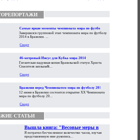
ТОРЕПОРТАЖИ
Самые яркие моменты чемпионата мира по футболу
Завершился групповой этап чемпионата мира по футболу
2014
2014 в Бразилии. ...
Спорт
46-метровый Иисус для Кубка мира 2014
Гигантская надувная копия Бразильской статуи Христа
Спасителя заплыла&...
Спорт
Бразилия перед Чемпионатом мира по футболу 2014
12 июня в Бразилии состоится открытие XX Чемпионата
мира по футболу 20...
Спорт
ЖИЕ СТАТЬИ
Вышла книга: "Весовые меры в
Я потратил бесчисленное количество часов, изучая
торговой практике Античности и
представленную мне рукопись...
Средневековья"