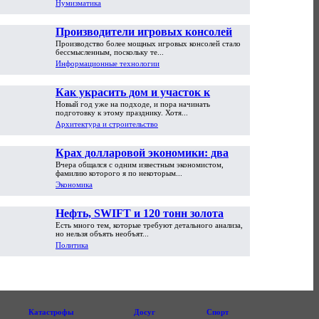
Нумизматика
Производители игровых консолей
Производство более мощных игровых консолей стало
достигли предела возможностей
бессмысленным, поскольку те...
Информационные технологии
Как украсить дом и участок к
Новый год уже на подходе, и пора начинать
Новому году
подготовку к этому празднику. Хотя...
Архитектура и строительство
Крах долларовой экономики: два
Вчера общался с одним известным экономистом,
пути обрушения
фамилию которого я по некоторым...
Экономика
Нефть, SWIFT и 120 тонн золота
Есть много тем, которые требуют детального анализа,
но нельзя объять необъят...
Политика
Катастрофы
Досуг
Спорт