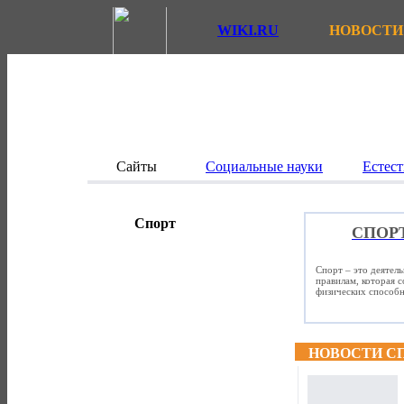
WIKI.RU
НОВОСТИ
Сайты
Социальные науки
Естест
Спорт
СПОР
Спорт – это деятел
правилам, которая 
физических способно
НОВОСТИ С