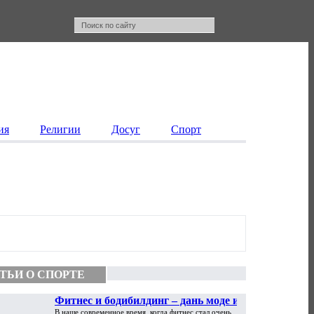
ия
Религии
Досуг
Спорт
ТЬИ О СПОРТЕ
Фитнес и бодибилдинг – дань моде и
В наше современное время, когда фитнес стал очень