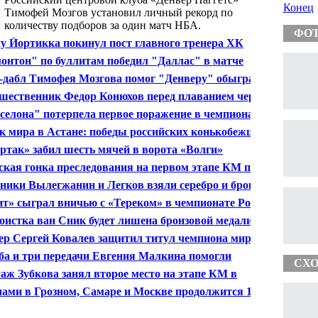
Конец
Тимофей Мозгов установил личный рекорд по
количеству подборов за один матч НБА.
ФО
у Йортикка покинул пост главного тренера ХК
мирал"
онтон" по буллитам победил "Даллас" в матче
ионата НХЛ
-дабл Тимофея Мозгова помог "Денверу" обыграть
онто" в матче чемпионата НБА
шественник Федор Конюхов перед плаванием через
й океан приступил к тренировкам
селона" потерпела первое поражение в чемпионате
нии по футболу
к мира в Астане: победы российских конькобежцев и
л на Сочи
ртак» забил шесть мячей в ворота «Волги»
кая гонка преследования на первом этапе КМ по
лону отменена
ики Вылегжанин и Легков взяли серебро и бронзу
тапе КМ
ит» сыграл вничью с «Тереком» в чемпионате России
оистка ван Сник будет лишена бронзовой медали
013 за употребление наркотиков
ер Сергей Ковалев защитил титул чемпиона мира по
ии ВБО
а и три передачи Евгения Малкина помогли
СХО
тсбургу" победить "Флориду" в матче НХЛ
аж Зубкова занял второе место на этапе КМ в
ари
ами в Грозном, Самаре и Москве продолжится 18-й
чемпионата России по футболу