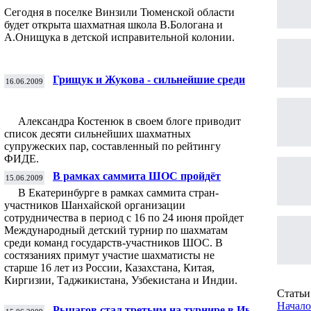
Сегодня в поселке Винзили Тюменской области
будет открыта шахматная школа В.Бологана и
А.Онищука в детской исправительной колонии.
Грищук и Жукова - сильнейшие среди
16.06.2009
шахматных пар
Александра Костенюк в своем блоге приводит
список десяти сильнейших шахматных
супружеских пар, составленный по рейтингу
ФИДЕ.
В рамках саммита ШОС пройдёт
15.06.2009
международный детский турнир
В Екатеринбурге в рамках саммита стран-
участников Шанхайской организации
сотрудничества в период с 16 по 24 июня пройдет
Международный детский турнир по шахматам
среди команд государств-участников ШОС. В
состязаниях примут участие шахматисты не
старше 16 лет из России, Казахстана, Китая,
Киргизии, Таджикистана, Узбекистана и Индии.
Статьи 
Начало
Рычагов стал третьим на турнире в Индии