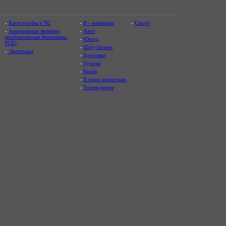
-
Катастрофы и ЧС
-
Я - женщина
-
Спорт
-
Аномальные явления,
-
Авто
необъяснимые феномены,
-
Юмор
НЛО
-
Шоу-бизнес
-
Эзотерика
-
Здоровье
-
Туризм
-
Крым
-
В мире животных
-
Телевидение