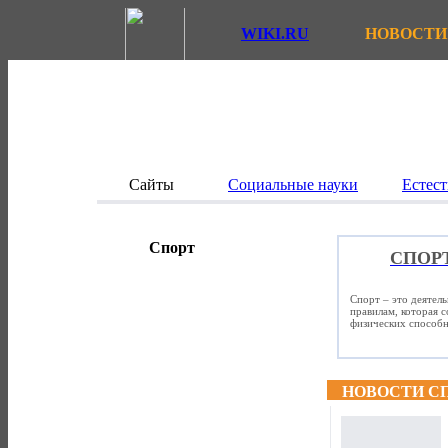
WIKI.RU
НОВОСТИ
Сайты
Социальные науки
Естест
Спорт
СПОР
Спорт – это деятел
правилам, которая 
физических способно
НОВОСТИ С