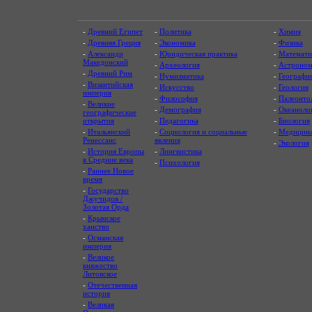
-
Древний Египет
-
Политика
-
Химия
-
Древняя Греция
-
Экономика
-
Физика
-
Александр
-
Юридическая практика
-
Математи
Македонский
-
Археология
-
Астроном
-
Древний Рим
-
Нумизматика
-
Географи
-
Византийская
-
Искусство
-
Геология
империя
-
Философия
-
Палеонто
-
Великие
-
Демография
-
Океаноло
географические
открытия
-
Педагогика
-
Биология
-
Итальянский
-
Социология и социальные
-
Медицин
Ренессанс
явления
-
Экология
-
История Европы
-
Лингвистика
в Средние века
-
Психология
-
Раннее Новое
время
-
Государство
Джучидов /
Золотая Орда
-
Крымское
ханство
-
Османская
империя
-
Великое
княжество
Литовское
-
Отечественная
история
-
Великая