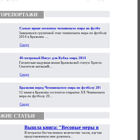
ТОРЕПОРТАЖИ
Самые яркие моменты чемпионата мира по футболу
Завершился групповой этап чемпионата мира по футболу
2014
2014 в Бразилии. ...
Спорт
46-метровый Иисус для Кубка мира 2014
Гигантская надувная копия Бразильской статуи Христа
Спасителя заплыла&...
Спорт
Бразилия перед Чемпионатом мира по футболу 2014
12 июня в Бразилии состоится открытие XX Чемпионата
мира по футболу 20...
Спорт
ЖИЕ СТАТЬИ
Вышла книга: "Весовые меры в
Я потратил бесчисленное количество часов, изучая
торговой практике Античности и
представленную мне рукопись...
Средневековья"