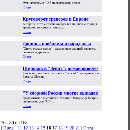
ЧМ-2013 - и никакого психоза
Журналистам в ФХР настоятельно реком...
Спорт
Круговорот тренеров в Европе:
В Европе в этом сезоне ожидается мощная миграция
Бенитес в Париж, Анчелотти в
тренеров, которые в поисках...
Мадрид
Спорт
Допинг - проблемы и парадоксы
"Опять старая песня" - скажет искушенный читатель
силовых журналов.
Спорт
Широков и "Зенит": роман окончен?
Кто знает, не станет ли матч с "Волгой" последним для
Романа Широк...
Спорт
"У сборной России многие выпадают
Двукратный олимпийский чемпион Владимир Петров
из игры" Чемпионат мира
специально для "СЭ"...
Спорт
76 - 80 из 168
|
Пред.
|
11
12
13
14
15
16
17
18
19
20
21
|
След.
|