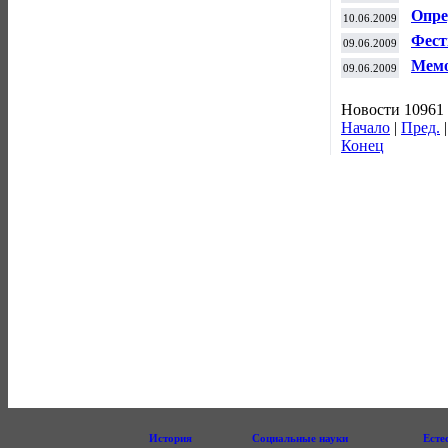
эква
Опре
10.06.2009
жен
Фест
09.06.2009
Мемо
09.06.2009
Новости 10961 
Начало
|
Пред.
Конец
История
Социальные науки
Есте