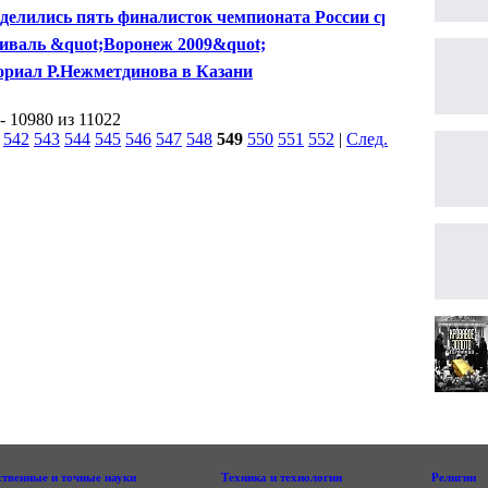
тор
делились пять финалисток чемпионата России среди
щин
иваль &quot;Воронеж 2009&quot;
риал Р.Нежметдинова в Казани
- 10980 из 11022
|
542
543
544
545
546
547
548
549
550
551
552
|
След.
|
ственные и точные науки
Техника и технологии
Религии