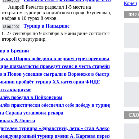
15.06.2009
Конец
Андрей Рычагов разделил 1-5 места на
открытом турнире в индийском городе Бхунешвар,
ФО
набрав в 10 турах 8 очков.
Турнир в Наньцзине
15.06.2009
С 27 сентября по 9 октября в Наньцзине состоится
второй супертурнир.
ир в Брешии
чук и Широв победили в первом туре соревнований в
ынии
щие шахматисты проведут сеанс в честь старейшего
а Европы
в и Попов успешно сыграли в Воронеже в быстрые
маты
мынии пройдёт турнир ХХ категории ФИДЕ
 в аквариуме
лёв победил в Пойковском
лёв практически обеспечил себе победу в турнире
и Карпова
а Сарана установил рекорд
СХО
иваль Р. Лопеса
дителем турнира «Здравствуй, лето!» стал Алексей
на
 международный турнир имени А. Карпова пересёк