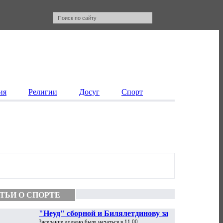
ия
Религии
Досуг
Спорт
ТЬИ О СПОРТЕ
"Неуд" сборной и Билялетдинову за
Заседание должно было начаться в 11.00.