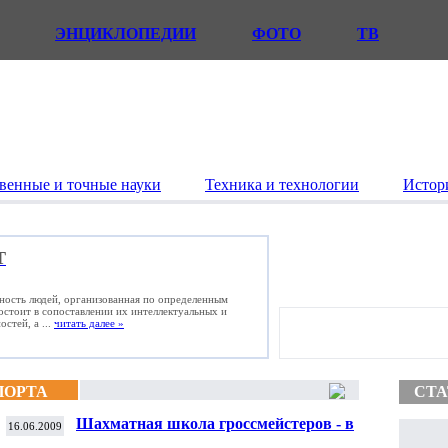
ЭНЦИКЛОПЕДИИ
ФОТО
ТВ
венные и точные науки
Техника и технологии
Истор
Т
ьность людей, организованная по определенным
состоит в сопоставлении их интеллектуальных и
стей, а ...
читать далее »
ПОРТА
СТА
Шахматная школа гроссмейстеров - в
16.06.2009
детской колонии