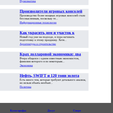
Нумизматика
Производители игровых консолей
Производство более мощных игровых консолей стало
достигли предела возможностей
бессмысленным, поскольку те...
Информационные технологии
Как украсить дом и участок к
Новый год уже на подходе, и пора начинать
Новому году
подготовку к этому празднику. Хотя...
Архитектура и строительство
Крах долларовой экономики: два
Вчера общался с одним известным экономистом,
пути обрушения
фамилию которого я по некоторым...
Экономика
Нефть, SWIFT и 120 тонн золота
Есть много тем, которые требуют детального анализа,
но нельзя объять необъят...
Политика
Катастрофы
Досуг
Спорт