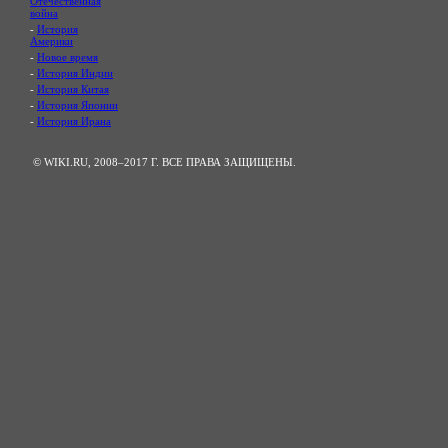
Отечественная
война
-
История
Америки
-
Новое время
-
История Индии
-
История Китая
-
История Японии
-
История Ирана
© WIKI.RU, 2008–2017 Г. ВСЕ ПРАВА ЗАЩИЩЕНЫ.