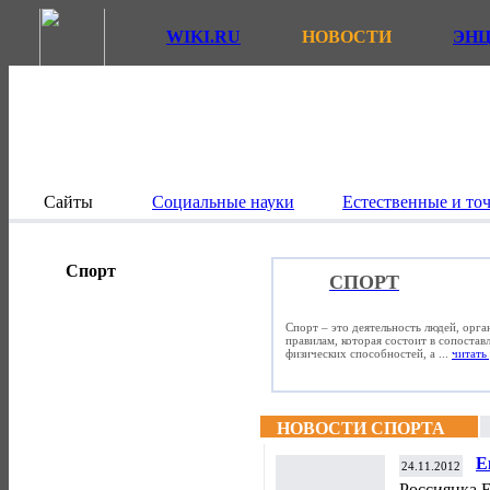
WIKI.RU
НОВОСТИ
ЭН
Сайты
Социальные науки
Естественные и то
Спорт
СПОРТ
Спорт – это деятельность людей, орг
правилам, которая состоит в сопостав
физических способностей, а ...
читать 
НОВОСТИ СПОРТА
Е
24.11.2012
в
Россиянка Е