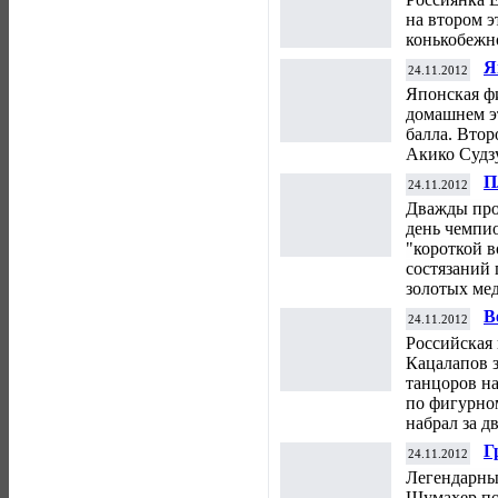
к
на втором 
конькобежн
Я
24.11.2012
н
Японская ф
домашнем эт
балла. Втор
Акико Судзу
П
24.11.2012
"
Дважды про
день
чемпи
"короткой в
состязаний 
золотых мед
В
24.11.2012
з
Российская
э
Кацалапов з
Я
танцоров на
по фигурно
набрал за дв
Г
24.11.2012
п
Легендарны
Шумахер
п