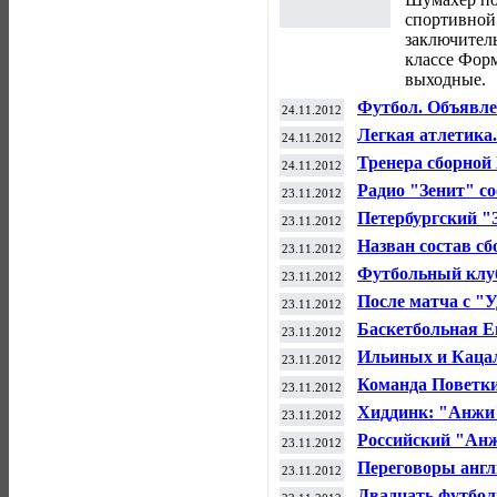
спортивной
заключитель
классе
Форм
выходные.
Футбол. Объявле
24.11.2012
лучшего игрока
Легкая атлетика.
24.11.2012
Тренера сборной
24.11.2012
отставку
Радио "Зенит" со
23.11.2012
Российского фут
Петербургский "
23.11.2012
зрителей, сообщ
Назван состав сб
23.11.2012
гонку Кубка мир
Футбольный клуб
23.11.2012
КДК РФС
После матча с "У
23.11.2012
фанатов "Анжи"
Баскетбольная Е
23.11.2012
Ильиных и Кацал
23.11.2012
Команда Поветки
23.11.2012
Хиддинк: "Анжи"
23.11.2012
Российский "Анж
23.11.2012
Европы по футб
Переговоры англ
23.11.2012
записывать
Двадцать футбол