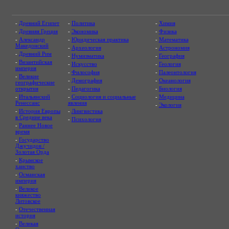
-
Древний Египет
-
Политика
-
Химия
-
Древняя Греция
-
Экономика
-
Физика
-
Александр
-
Юридическая практика
-
Математика
Македонский
-
Археология
-
Астрономия
-
Древний Рим
-
Нумизматика
-
География
-
Византийская
-
Искусство
-
Геология
империя
-
Философия
-
Палеонтология
-
Великие
-
Демография
-
Океанология
географические
открытия
-
Педагогика
-
Биология
-
Итальянский
-
Социология и социальные
-
Медицина
Ренессанс
явления
-
Экология
-
История Европы
-
Лингвистика
в Средние века
-
Психология
-
Раннее Новое
время
-
Государство
Джучидов /
Золотая Орда
-
Крымское
ханство
-
Османская
империя
-
Великое
княжество
Литовское
-
Отечественная
история
-
Великая