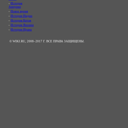
-
История
Америки
-
Новое время
-
История Индии
-
История Китая
-
История Японии
-
История Ирана
© WIKI.RU, 2008–2017 Г. ВСЕ ПРАВА ЗАЩИЩЕНЫ.