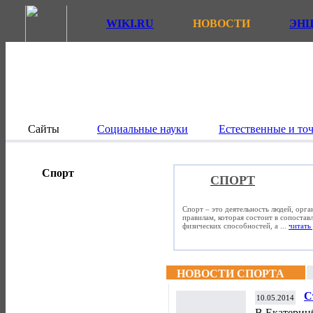
WIKI.RU
НОВОСТИ
ЭН
Сайты
Социальные науки
Естественные и то
Спорт
СПОРТ
Спорт – это деятельность людей, орг
правилам, которая состоит в сопостав
физических способностей, а ...
читать 
НОВОСТИ СПОРТА
С
10.05.2014
ф
В Екатеринб