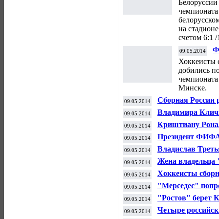
Белоруссии 
чемпионата 
белорусском
на стадионе
счетом 6:1 /1
Ф
09.05.2014
п
Хоккеисты 
добились п
чемпионата 
Минске.
Сборная России 
09.05.2014
матче на ЧМ по 
Владимира Кличк
09.05.2014
боксером
Криштиану Ронал
09.05.2014
номинантов на на
Президент ФИФА 
09.05.2014
баллотироваться
Владислав Треть
09.05.2014
хоккею проигрыв
Жена владельца 
09.05.2014
намерена продат
Хоккеисты сборн
09.05.2014
начинают борьбу
"Мерседес" попр
09.05.2014
"Ф-1" в Испании
"Ростов" берет К
09.05.2014
болельщикам гор
Четыре российски
09.05.2014
этапа Бриллиант