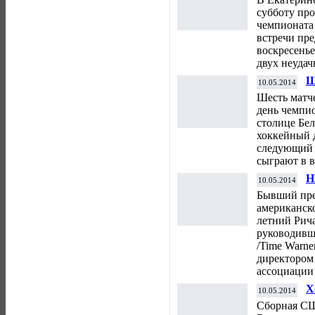
субботу про
чемпионата
встречи пре
воскресенье
двух неудач
Ш
10.05.2014
ч
Шесть матч
день чемпио
столице Бе
хоккейный 
следующий 
сыграют в 
Н
10.05.2014
"
Бывший пре
американско
летний Рич
руководивш
/Time Warne
директором
ассоциации
Х
10.05.2014
к
Сборная СШ
м