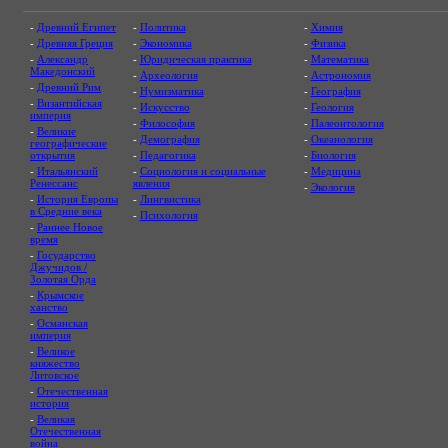
-
Древний Египет
-
Политика
-
Химия
-
Древняя Греция
-
Экономика
-
Физика
-
Александр
-
Юридическая практика
-
Математика
Македонский
-
Археология
-
Астрономия
-
Древний Рим
-
Нумизматика
-
География
-
Византийская
-
Искусство
-
Геология
империя
-
Философия
-
Палеонтология
-
Великие
-
Демография
-
Океанология
географические
открытия
-
Педагогика
-
Биология
-
Итальянский
-
Социология и социальные
-
Медицина
Ренессанс
явления
-
Экология
-
История Европы
-
Лингвистика
в Средние века
-
Психология
-
Раннее Новое
время
-
Государство
Джучидов /
Золотая Орда
-
Крымское
ханство
-
Османская
империя
-
Великое
княжество
Литовское
-
Отечественная
история
-
Великая
Отечественная
война