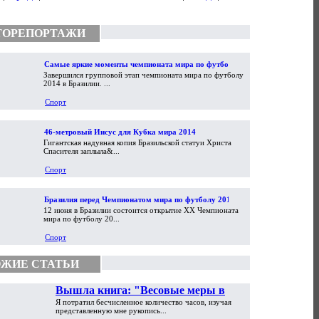
ТОРЕПОРТАЖИ
Самые яркие моменты чемпионата мира по футболу
Завершился групповой этап чемпионата мира по футболу
2014
2014 в Бразилии. ...
Спорт
46-метровый Иисус для Кубка мира 2014
Гигантская надувная копия Бразильской статуи Христа
Спасителя заплыла&...
Спорт
Бразилия перед Чемпионатом мира по футболу 2014
12 июня в Бразилии состоится открытие XX Чемпионата
мира по футболу 20...
Спорт
ЖИЕ СТАТЬИ
Вышла книга: "Весовые меры в
Я потратил бесчисленное количество часов, изучая
торговой практике Античности и
представленную мне рукопись...
Средневековья"