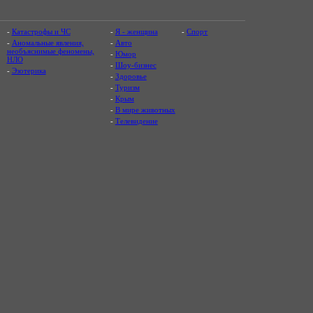
-
Катастрофы и ЧС
-
Я - женщина
-
Спорт
-
Аномальные явления,
-
Авто
необъяснимые феномены,
-
Юмор
НЛО
-
Шоу-бизнес
-
Эзотерика
-
Здоровье
-
Туризм
-
Крым
-
В мире животных
-
Телевидение