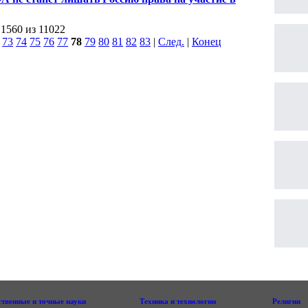
014
 1560 из 11022
|
73
74
75
76
77
78
79
80
81
82
83
|
След.
|
Конец
ственные и точные науки
Техника и технологии
Религии