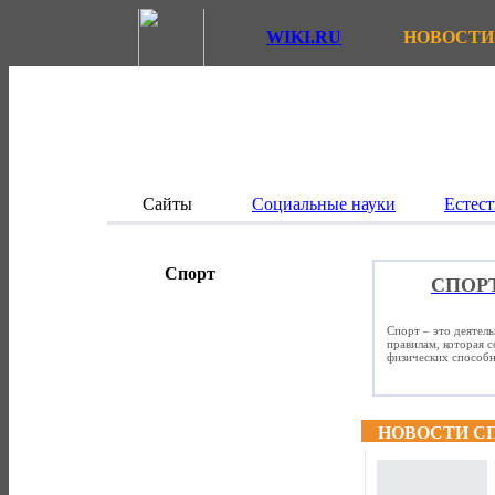
WIKI.RU
НОВОСТИ
Сайты
Социальные науки
Естест
Спорт
СПОР
Спорт – это деятел
правилам, которая 
физических способно
НОВОСТИ С