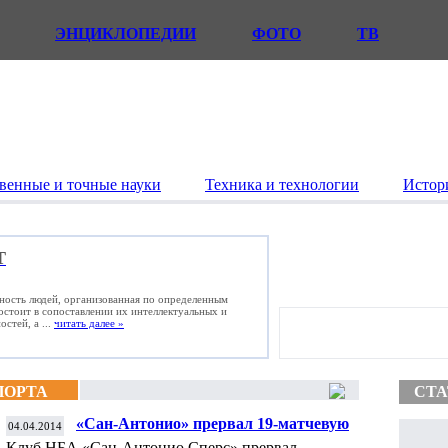
ЭНЦИКЛОПЕДИИ
ФОТО
ТВ
венные и точные науки
Техника и технологии
Истор
Т
ьность людей, организованная по определенным
состоит в сопоставлении их интеллектуальных и
стей, а ...
читать далее »
ПОРТА
СТА
«Сан-Антонио» прервал 19-матчевую
04.04.2014
победную серию в НБА
Клуб НБА «Сан-Антонио Сперс» прервал