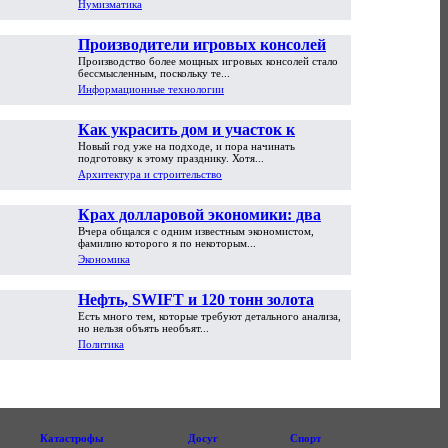
Нумизматика
Производители игровых консолей
Производство более мощных игровых консолей стало
достигли предела возможностей
бессмысленным, поскольку те...
Информационные технологии
Как украсить дом и участок к
Новый год уже на подходе, и пора начинать
Новому году
подготовку к этому празднику. Хотя...
Архитектура и строительство
Крах долларовой экономики: два
Вчера общался с одним известным экономистом,
пути обрушения
фамилию которого я по некоторым...
Экономика
Нефть, SWIFT и 120 тонн золота
Есть много тем, которые требуют детального анализа,
но нельзя объять необъят...
Политика
Катастрофы
Досуг
Спорт