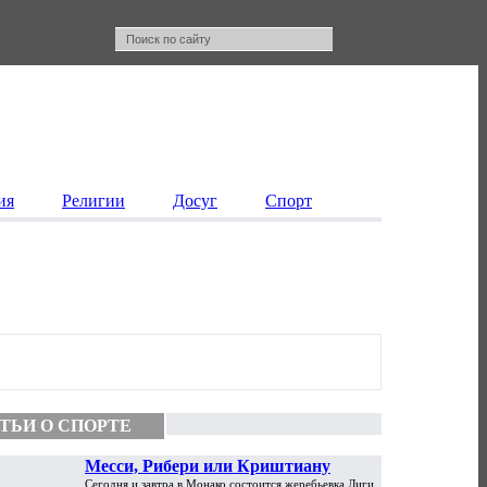
ия
Религии
Досуг
Спорт
ТЬИ О СПОРТЕ
Месси, Рибери или Криштиану
Сегодня и завтра в Монако состоится жеребьевка Лиги