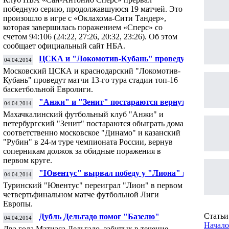
победную серию, продолжавшуюся 19 матчей. Это
произошло в игре с «Оклахома-Сити Тандер»,
которая завершилась поражением «Сперс» со
счетом 94:106 (24:22, 27:26, 20:32, 23:26). Об этом
сообщает официальный сайт НБА.
ЦСКА и "Локомотив-Кубань" проведут
04.04.2014
очередные матчи баскетбольной Евролиги
Московский ЦСКА и краснодарский "Локомотив-
Кубань" проведут матчи 13-го тура стадии топ-16
баскетбольной Евролиги.
"Анжи" и "Зенит" постараются вернуть
04.04.2014
долги "Динамо" и "Рубину" в 24-м туре
Махачкалинский футбольный клуб "Анжи" и
РФПЛ
петербургский "Зенит" постараются обыграть дома
соответственно московское "Динамо" и казанский
"Рубин" в 24-м туре чемпионата России, вернув
соперникам должок за обидные поражения в
первом круге.
"Ювентус" вырвал победу у "Лиона" в
04.04.2014
первом четвертьфинальном матче Лиги
Туринский "Ювентус" переиграл "Лион" в первом
Европы
четвертьфинальном матче футбольной Лиги
Европы.
Статьи 
Дубль Дельгадо помог "Базелю"
04.04.2014
разгромить "Валенсию" в первом матче
Начало
Два гола Матиаса Дельгадо, забитых в течение