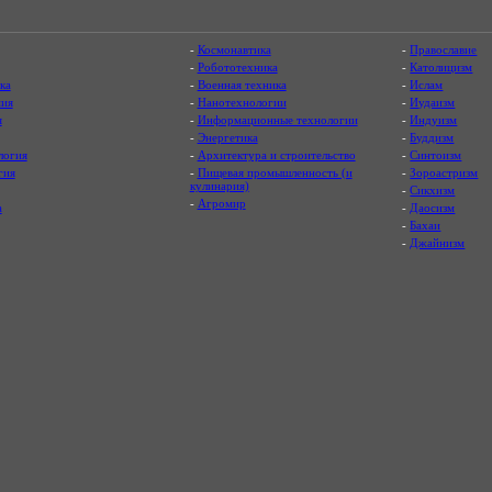
-
Космонавтика
-
Православие
-
Робототехника
-
Католицизм
ка
-
Военная техника
-
Ислам
ия
-
Нанотехнологии
-
Иудаизм
я
-
Информационные технологии
-
Индуизм
-
Энергетика
-
Буддизм
логия
-
Архитектура и строительство
-
Синтоизм
гия
-
Пищевая промышленность (и
-
Зороастризм
кулинария)
-
Сикхизм
-
Агромир
а
-
Даосизм
-
Бахаи
-
Джайнизм