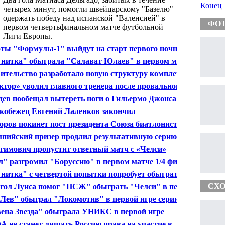
1/4 финала ЛЕ
Конец
четырех минут, помогли швейцарскому "Базелю"
одержать победу над испанской "Валенсией" в
ФО
первом четвертьфинальном матче футбольной
Лиги Европы.
ты "Формулы-1" выйдут на старт первого ночного
-при Бахрейна
нитка" обыграла "Салават Юлаев" в первом матче
финала плей-офф КХЛ
ительство разработало новую структуру комплекса
ктор» уволил главного тренера после провального
на
дев пообещал вытереть ноги о Гильермо Джонса
кобежец Евгений Лаленков закончил
ессиональную карьеру
оров покинет пост президента Союза биатлонистов
ии
пийский призер продлил результативную серию в
до 10 матчей
гимович пропустит ответный матч с «Челси»
л" разгромил "Боруссию" в первом матче 1/4 финала
 чемпионов
нитка" с четвертой попытки попробует обыграть
ават Юлаев" в плей-офф КХЛ
СХО
гол Луиса помог "ПСЖ" обыграть "Челси" в первой
 1/4 финала ЛЧ
Лев" обыграл "Локомотив" в первой игре серии 1/2
ла Кубка Гагарина
ена Звезда" обыграла УНИКС в первой игре
финала Кубка Европы
 не станет лишать Россию права на участие в