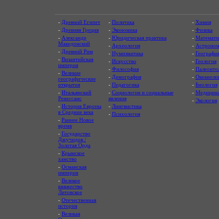
-
Древний Египет
-
Политика
-
Химия
-
Древняя Греция
-
Экономика
-
Физика
-
Александр
-
Юридическая практика
-
Математи
Македонский
-
Археология
-
Астроном
-
Древний Рим
-
Нумизматика
-
Географи
-
Византийская
-
Искусство
-
Геология
империя
-
Философия
-
Палеонто
-
Великие
-
Демография
-
Океаноло
географические
открытия
-
Педагогика
-
Биология
-
Итальянский
-
Социология и социальные
-
Медицин
Ренессанс
явления
-
Экология
-
История Европы
-
Лингвистика
в Средние века
-
Психология
-
Раннее Новое
время
-
Государство
Джучидов /
Золотая Орда
-
Крымское
ханство
-
Османская
империя
-
Великое
княжество
Литовское
-
Отечественная
история
-
Великая