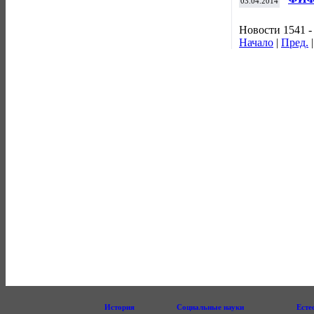
03.04.2014
ЧМ-2
Новости 1541 -
Начало
|
Пред.
История
Социальные науки
Есте