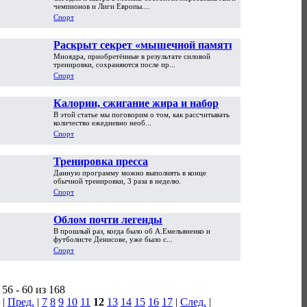
Роналду - кого выбирает Россия?
чемпионов и Лиги Европы....
Спорт
Раскрыт секрет «мышечной памяти»
Миоядра, приобретённые в результате силовой
тренировки, сохраняются после пр...
Спорт
Калории, сжигание жира и набор
В этой статье мы поговорим о том, как рассчитывать
массы. Лайл МакДональд
количество ежедневно необ...
Спорт
Тренировка пресса
Данную программу можно выполнять в конце
обычной тренировки, 3 раза в неделю.
Спорт
Облом почти легенды
В прошлый раз, когда было об А.Емельяненко и
футболисте Денисове, уже было с...
Спорт
56 - 60 из 168
|
Пред.
|
7
8
9
10
11
12
13
14
15
16
17
|
След.
|