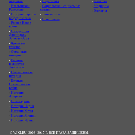
открытия
-
Педагогика
-
Биология
-
Итальянский
-
Социология и социальные
-
Медицина
Ренессанс
явления
-
Экология
-
История Европы
-
Лингвистика
в Средние века
-
Психология
-
Раннее Новое
время
-
Государство
Джучидов /
Золотая Орда
-
Крымское
ханство
-
Османская
империя
-
Великое
княжество
Литовское
-
Отечественная
история
-
Великая
Отечественная
война
-
История
Америки
-
Новое время
-
История Индии
-
История Китая
-
История Японии
-
История Ирана
© WIKI.RU, 2008–2017 Г. ВСЕ ПРАВА ЗАЩИЩЕНЫ.