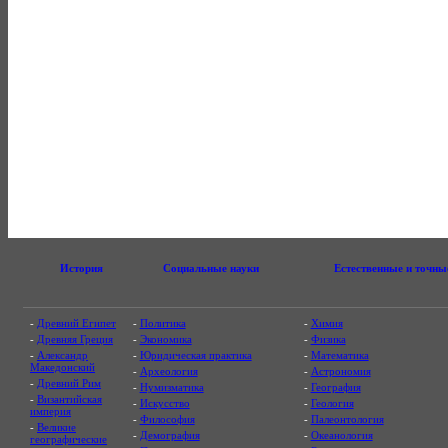
История
Социальные науки
Естественные и точны
-
Древний Египет
-
Политика
-
Химия
-
Древняя Греция
-
Экономика
-
Физика
-
Александр
-
Юридическая практика
-
Математика
Македонский
-
Археология
-
Астрономия
-
Древний Рим
-
Нумизматика
-
География
-
Византийская
-
Искусство
-
Геология
империя
-
Философия
-
Палеонтология
-
Великие
-
Демография
-
Океанология
географические