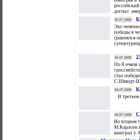
российский
догнал аме
К
05.07.2009
Д
Экс-чемпио
победы в ч
сравнялся 
супертурни
2
05.07.2009
По 8 очков 
гроссмейст
стал побед
С.Шмидт-Ше
К
04.07.2009
В третьем 
С
04.07.2009
Во втором т
М.Карлсен 
выиграл у 