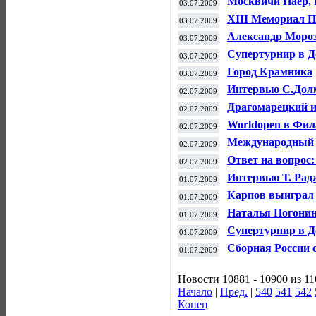
Москвичи Наер, 
03.07.2009
Open
ХIII Мемориал П
03.07.2009
Александр Мороз
03.07.2009
были такие момен
Супертурнир в Д
03.07.2009
Город Крамника
03.07.2009
Интервью С.Дол
02.07.2009
Драгомарецкий и
02.07.2009
турнире «Москов
Worldopen в Фи
02.07.2009
Международный ф
02.07.2009
Ответ на вопрос
02.07.2009
Интервью Т. Рад
01.07.2009
Карпов выиграл 
01.07.2009
Наталья Погонин
01.07.2009
Cупертурнир в Д
01.07.2009
Сборная России 
01.07.2009
составом
Новости 10881 - 10900 из 1
Начало
|
Пред.
|
540
541
542
Конец