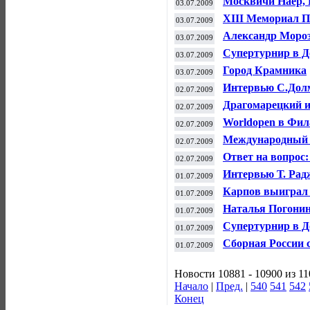
Москвичи Наер, 
03.07.2009
Open
ХIII Мемориал П
03.07.2009
Александр Мороз
03.07.2009
были такие момен
Супертурнир в Д
03.07.2009
Город Крамника
03.07.2009
Интервью С.Дол
02.07.2009
Драгомарецкий и
02.07.2009
турнире «Москов
Worldopen в Фи
02.07.2009
Международный ф
02.07.2009
Ответ на вопрос
02.07.2009
Интервью Т. Рад
01.07.2009
Карпов выиграл 
01.07.2009
Наталья Погонин
01.07.2009
Cупертурнир в Д
01.07.2009
Сборная России 
01.07.2009
составом
Новости 10881 - 10900 из 1
Начало
|
Пред.
|
540
541
542
Конец