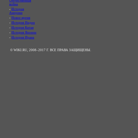
Отечественная
война
-
История
Америки
-
Новое время
-
История Индии
-
История Китая
-
История Японии
-
История Ирана
© WIKI.RU, 2008–2017 Г. ВСЕ ПРАВА ЗАЩИЩЕНЫ.