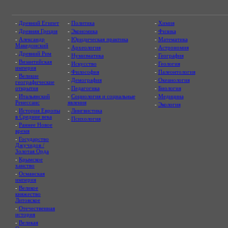
-
Древний Египет
-
Политика
-
Химия
-
Древняя Греция
-
Экономика
-
Физика
-
Александр
-
Юридическая практика
-
Математика
Македонский
-
Археология
-
Астрономия
-
Древний Рим
-
Нумизматика
-
География
-
Византийская
-
Искусство
-
Геология
империя
-
Философия
-
Палеонтология
-
Великие
-
Демография
-
Океанология
географические
открытия
-
Педагогика
-
Биология
-
Итальянский
-
Социология и социальные
-
Медицина
Ренессанс
явления
-
Экология
-
История Европы
-
Лингвистика
в Средние века
-
Психология
-
Раннее Новое
время
-
Государство
Джучидов /
Золотая Орда
-
Крымское
ханство
-
Османская
империя
-
Великое
княжество
Литовское
-
Отечественная
история
-
Великая