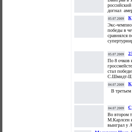
российский
догнал аме
К
05.07.2009
Д
Экс-чемпио
победы в ч
сравнялся 
супертурни
2
05.07.2009
По 8 очков 
гроссмейст
стал побед
С.Шмидт-Ше
К
04.07.2009
В третьем 
С
04.07.2009
Во втором т
М.Карлсен 
выиграл у 