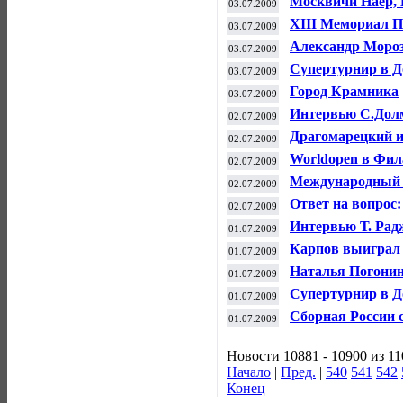
Москвичи Наер, 
03.07.2009
Open
ХIII Мемориал П
03.07.2009
Александр Мороз
03.07.2009
были такие момен
Супертурнир в Д
03.07.2009
Город Крамника
03.07.2009
Интервью С.Дол
02.07.2009
Драгомарецкий и
02.07.2009
турнире «Москов
Worldopen в Фи
02.07.2009
Международный ф
02.07.2009
Ответ на вопрос
02.07.2009
Интервью Т. Рад
01.07.2009
Карпов выиграл 
01.07.2009
Наталья Погонин
01.07.2009
Cупертурнир в Д
01.07.2009
Сборная России 
01.07.2009
составом
Новости 10881 - 10900 из 1
Начало
|
Пред.
|
540
541
542
Конец