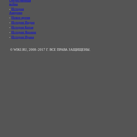
Отечественная
война
-
История
Америки
-
Новое время
-
История Индии
-
История Китая
-
История Японии
-
История Ирана
© WIKI.RU, 2008–2017 Г. ВСЕ ПРАВА ЗАЩИЩЕНЫ.