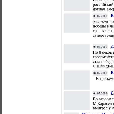
российский
догнал аме
К
05.07.2009
Д
Экс-чемпио
победы в ч
сравнялся 
супертурни
2
05.07.2009
По 8 очков 
гроссмейст
стал побед
С.Шмидт-Ше
К
04.07.2009
В третьем 
С
04.07.2009
Во втором т
М.Карлсен 
выиграл у 