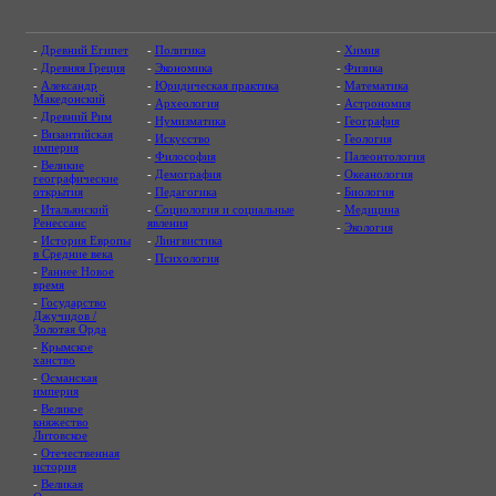
-
Древний Египет
-
Политика
-
Химия
-
Древняя Греция
-
Экономика
-
Физика
-
Александр
-
Юридическая практика
-
Математика
Македонский
-
Археология
-
Астрономия
-
Древний Рим
-
Нумизматика
-
География
-
Византийская
-
Искусство
-
Геология
империя
-
Философия
-
Палеонтология
-
Великие
-
Демография
-
Океанология
географические
открытия
-
Педагогика
-
Биология
-
Итальянский
-
Социология и социальные
-
Медицина
Ренессанс
явления
-
Экология
-
История Европы
-
Лингвистика
в Средние века
-
Психология
-
Раннее Новое
время
-
Государство
Джучидов /
Золотая Орда
-
Крымское
ханство
-
Османская
империя
-
Великое
княжество
Литовское
-
Отечественная
история
-
Великая