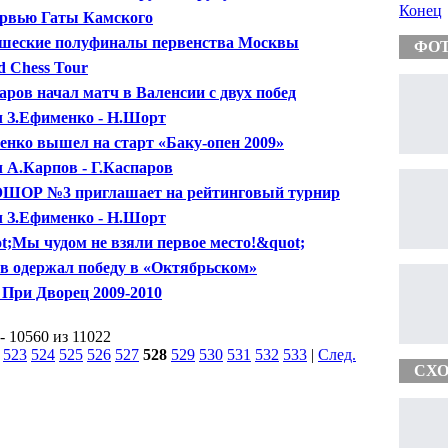
Конец
рвью Гаты Камского
еские полуфиналы первенства Москвы
ФО
d Chess Tour
аров начал матч в Валенсии с двух побед
 З.Ефименко - Н.Шорт
енко вышел на старт «Баку-опен 2009»
 А.Карпов - Г.Каспаров
ОР №3 приглашает на рейтинговый турнир
 З.Ефименко - Н.Шорт
t;Мы чудом не взяли первое место!&quot;
в одержал победу в «Октябрьском»
 При Дворец 2009-2010
- 10560 из 11022
|
523
524
525
526
527
528
529
530
531
532
533
|
След.
|
СХО