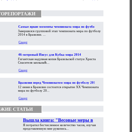
ТОРЕПОРТАЖИ
Самые яркие моменты чемпионата мира по футболу
Завершился групповой этап чемпионата мира по футболу
2014
2014 в Бразилии. ...
Спорт
46-метровый Иисус для Кубка мира 2014
Гигантская надувная копия Бразильской статуи Христа
Спасителя заплыла&...
Спорт
Бразилия перед Чемпионатом мира по футболу 2014
12 июня в Бразилии состоится открытие XX Чемпионата
мира по футболу 20...
Спорт
ЖИЕ СТАТЬИ
Вышла книга: "Весовые меры в
Я потратил бесчисленное количество часов, изучая
торговой практике Античности и
представленную мне рукопись...
Средневековья"