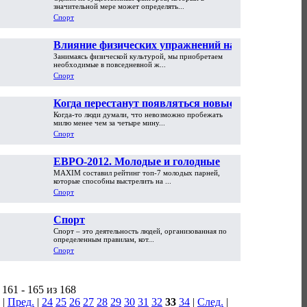
значительной мере может определять...
Спорт
Влияние физических упражнений на
Занимаясь физической культурой, мы при­обретаем
организм
необходимые в повседневной ж...
Спорт
Когда перестанут появляться новые
Когда-то люди думали, что невозможно пробежать
спортивные рекорды?
милю менее чем за четыре мину...
Спорт
ЕВРО-2012. Молодые и голодные
MAXIM составил рейтинг топ-7 молодых парней,
которые способны выстрелить на ...
Спорт
Спорт
Спорт – это деятельность людей, организованная по
определенным правилам, кот...
Спорт
161 - 165 из 168
|
Пред.
|
24
25
26
27
28
29
30
31
32
33
34
|
След.
|