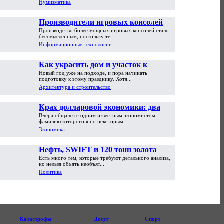
Нумизматика
Производители игровых консолей
Производство более мощных игровых консолей стало
достигли предела возможностей
бессмысленным, поскольку те...
Информационные технологии
Как украсить дом и участок к
Новый год уже на подходе, и пора начинать
Новому году
подготовку к этому празднику. Хотя...
Архитектура и строительство
Крах долларовой экономики: два
Вчера общался с одним известным экономистом,
пути обрушения
фамилию которого я по некоторым...
Экономика
Нефть, SWIFT и 120 тонн золота
Есть много тем, которые требуют детального анализа,
но нельзя объять необъят...
Политика
Катастрофы
Досуг
Спорт