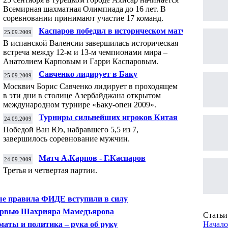
Всемирная шахматная Олимпиада до 16 лет. В
соревновании принимают участие 17 команд.
Каспаров победил в историческом матче
25.09.2009
В испанской Валенсии завершилась историческая
встреча между 12-м и 13-м чемпионами мира –
Анатолием Карповым и Гарри Каспаровым.
Савченко лидирует в Баку
25.09.2009
Москвич Борис Савченко лидирует в проходящем
в эти дни в столице Азербайджана открытом
международном турнире «Баку-опен 2009».
Турниры сильнейших игроков Китая
24.09.2009
Победой Ван Юэ, набравшего 5,5 из 7,
завершилось соревнование мужчин.
Матч А.Карпов - Г.Каспаров
24.09.2009
Третья и четвертая партии.
е правила ФИДЕ вступили в силу
рвью Шахрияра Мамедъярова
Статьи 
аты и политика – рука об руку
Начало