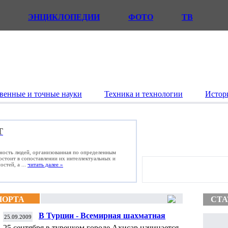
ЭНЦИКЛОПЕДИИ
ФОТО
ТВ
венные и точные науки
Техника и технологии
Истор
Т
ьность людей, организованная по определенным
состоит в сопоставлении их интеллектуальных и
стей, а ...
читать далее »
ПОРТА
СТА
В Турции - Всемирная шахматная
25.09.2009
Олимпиада
25 сентября в турецком городе Ахисар начинается