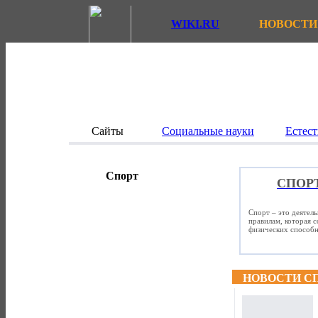
WIKI.RU
НОВОСТИ
Сайты
Социальные науки
Естест
Спорт
СПОР
Спорт – это деятел
правилам, которая 
физических способно
НОВОСТИ С