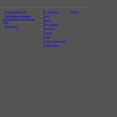
-
Катастрофы и ЧС
-
Я - женщина
-
Спорт
-
Аномальные явления,
-
Авто
необъяснимые феномены,
-
Юмор
НЛО
-
Шоу-бизнес
-
Эзотерика
-
Здоровье
-
Туризм
-
Крым
-
В мире животных
-
Телевидение