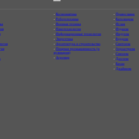
-
Космонавтика
-
Православие
-
Робототехника
-
Католицизм
ка
-
Военная техника
-
Ислам
ия
-
Нанотехнологии
-
Иудаизм
я
-
Информационные технологии
-
Индуизм
-
Энергетика
-
Буддизм
логия
-
Архитектура и строительство
-
Синтоизм
гия
-
Пищевая промышленность (и
-
Зороастризм
кулинария)
-
Сикхизм
-
Агромир
а
-
Даосизм
-
Бахаи
-
Джайнизм