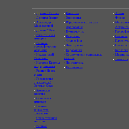
-
Древний Египет
-
Политика
-
Химия
-
Древняя Греция
-
Экономика
-
Физика
-
Александр
-
Юридическая практика
-
Математи
Македонский
-
Археология
-
Астроном
-
Древний Рим
-
Нумизматика
-
Географи
-
Византийская
-
Искусство
-
Геология
империя
-
Философия
-
Палеонто
-
Великие
-
Демография
-
Океаноло
географические
открытия
-
Педагогика
-
Биология
-
Итальянский
-
Социология и социальные
-
Медицин
Ренессанс
явления
-
Экология
-
История Европы
-
Лингвистика
в Средние века
-
Психология
-
Раннее Новое
время
-
Государство
Джучидов /
Золотая Орда
-
Крымское
ханство
-
Османская
империя
-
Великое
княжество
Литовское
-
Отечественная
история
-
Великая