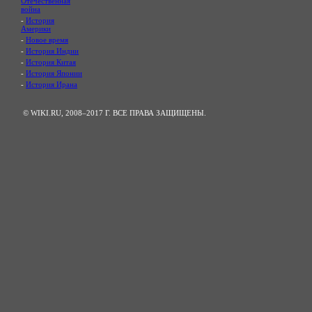
Отечественная
война
-
История
Америки
-
Новое время
-
История Индии
-
История Китая
-
История Японии
-
История Ирана
© WIKI.RU, 2008–2017 Г. ВСЕ ПРАВА ЗАЩИЩЕНЫ.