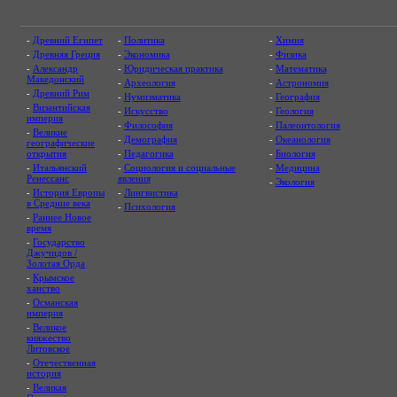
-
Древний Египет
-
Политика
-
Химия
-
Древняя Греция
-
Экономика
-
Физика
-
Александр
-
Юридическая практика
-
Математика
Македонский
-
Археология
-
Астрономия
-
Древний Рим
-
Нумизматика
-
География
-
Византийская
-
Искусство
-
Геология
империя
-
Философия
-
Палеонтология
-
Великие
-
Демография
-
Океанология
географические
открытия
-
Педагогика
-
Биология
-
Итальянский
-
Социология и социальные
-
Медицина
Ренессанс
явления
-
Экология
-
История Европы
-
Лингвистика
в Средние века
-
Психология
-
Раннее Новое
время
-
Государство
Джучидов /
Золотая Орда
-
Крымское
ханство
-
Османская
империя
-
Великое
княжество
Литовское
-
Отечественная
история
-
Великая