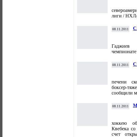
Н
североаме
лиги / НХЛ/
С
08.11.2011
ч
Гаджиев 
чемпионате
С
08.11.2011
б
печени ск
боксер-тяж
сообщили 
М
08.11.2011
о
К
хоккею о
Квебека со
счет откр