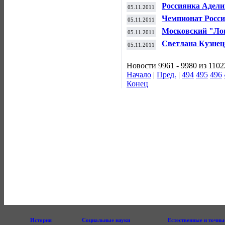
женском спринте
Россиянка Адели
05.11.2011
китайском этапе
Чемпионат Росси
05.11.2011
"Томи"
Московский "Лок
05.11.2011
среди молодежн
Светлана Кузнец
05.11.2011
Чехии в финале 
Новости 9961 - 9980 из 1102
Начало
|
Пред.
|
494
495
496
Конец
История
Социальные науки
Естественные и точны