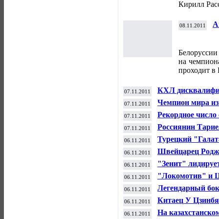
Кирилл Расс
А
08.11.2011
п
т
Белоруссии 
на чемпиона
проходит в
КХЛ дисквалифиц
07.11.2011
Чемпион мира из
07.11.2011
Рекордное число 
07.11.2011
Нью-йоркском м
Россиянин Тарие
07.11.2011
абсолютного чем
Турецкий "Галат
06.11.2011
евро болгарског
Швейцарец Родже
06.11.2011
победителем
"Зенит" лидирует
06.11.2011
по футболу
"Локомотив" и 
06.11.2011
матче первого эт
Легендарный бок
06.11.2011
раком
Китаец У Цзинбя
06.11.2011
весе до 56 кг
На казахстанско
06.11.2011