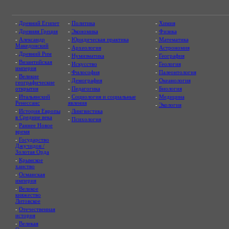
-
Древний Египет
-
Политика
-
Химия
-
Древняя Греция
-
Экономика
-
Физика
-
Александр
-
Юридическая практика
-
Математика
Македонский
-
Археология
-
Астрономия
-
Древний Рим
-
Нумизматика
-
География
-
Византийская
-
Искусство
-
Геология
империя
-
Философия
-
Палеонтология
-
Великие
-
Демография
-
Океанология
географические
открытия
-
Педагогика
-
Биология
-
Итальянский
-
Социология и социальные
-
Медицина
Ренессанс
явления
-
Экология
-
История Европы
-
Лингвистика
в Средние века
-
Психология
-
Раннее Новое
время
-
Государство
Джучидов /
Золотая Орда
-
Крымское
ханство
-
Османская
империя
-
Великое
княжество
Литовское
-
Отечественная
история
-
Великая