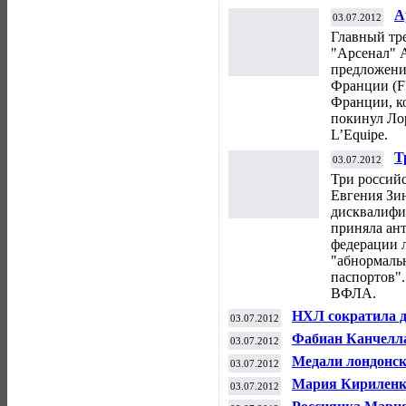
А
03.07.2012
с
Главный тр
"Арсенал" А
предложени
Франции (F
Франции, к
покинул Ло
L’Equipe.
Т
03.07.2012
д
Три российс
Евгения Зи
дисквалифи
приняла ан
федерации 
"абнормаль
паспортов"
ВФЛА.
НХЛ сократила 
03.07.2012
до 21 матча
Фабиан Канчелла
03.07.2012
"Тур де Франс"
Медали лондонск
03.07.2012
Тауэр
Мария Кириленк
03.07.2012
Уимблдонского т