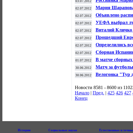
Россиянка Мария
03.07.2012
рейтинг-листе В
Мария Шарапова 
02.07.2012
Уимблдона
Объявлено распи
02.07.2012
года
УЕФА выбрал лу
02.07.2012
Виталий Кличко 
02.07.2012
Прошедший Евро
02.07.2012
веке
Определились вс
02.07.2012
на Олимпиаде в 
Сборная Испании
02.07.2012
В матче сборных
01.07.2012
Европы по футб
Матч за футболь
30.06.2012
Тбилиси
Велогонка "Тур 
30.06.2012
Новости 8581 - 8600 из 1102
Начало
|
Пред.
|
425
426
427
Конец
История
Социальные науки
Естественные и точны