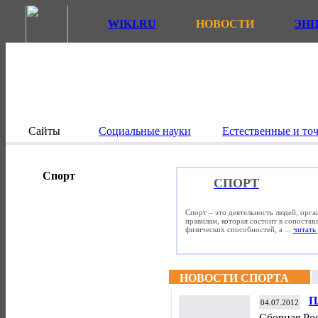
WIKI.RU
НОВОСТИ
ЭН
Сайты
Социальные науки
Естественные и то
Спорт
СПОРТ
Спорт – это деятельность людей, орг
правилам, которая состоит в сопостав
физических способностей, а ...
читать 
НОВОСТИ СПОРТА
П
04.07.2012
П
Сборная Ро