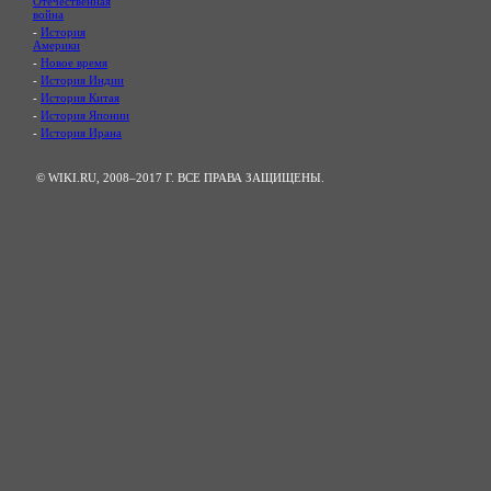
Отечественная
война
-
История
Америки
-
Новое время
-
История Индии
-
История Китая
-
История Японии
-
История Ирана
© WIKI.RU, 2008–2017 Г. ВСЕ ПРАВА ЗАЩИЩЕНЫ.