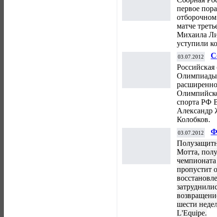
первое пор
отборочном
матче треть
Михаила Ли
уступили к
С
03.07.2012
п
Российская
Олимпиады г
расширенно
Олимпийско
спорта РФ 
Александр 
Колобков.
Ф
03.07.2012
м
Полузащитн
Мотта, пол
чемпионата 
пропустит о
восстановле
затруднили
возвращение
шести недел
L'Equipe.