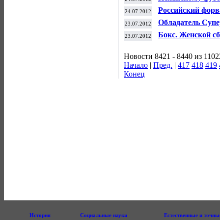
"Рубином"
Российский форв
24.07.2012
"Коламбус"
Обладатель Супе
23.07.2012
"Краснодару" на
Бокс. Женской сб
23.07.2012
Новости 8421 - 8440 из 1102
Начало
|
Пред.
|
417
418
419
Конец
История
Социальные науки
Естественные и точны