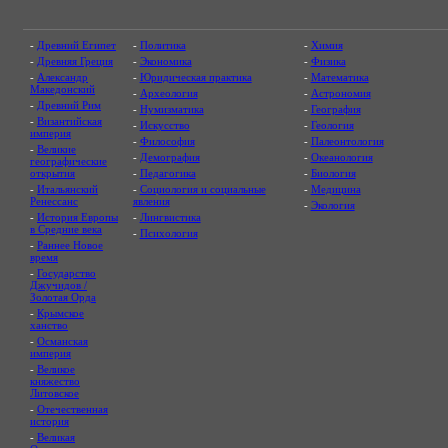
-
Древний Египет
-
Политика
-
Химия
-
Древняя Греция
-
Экономика
-
Физика
-
Александр
-
Юридическая практика
-
Математика
Македонский
-
Археология
-
Астрономия
-
Древний Рим
-
Нумизматика
-
География
-
Византийская
-
Искусство
-
Геология
империя
-
Философия
-
Палеонтология
-
Великие
-
Демография
-
Океанология
географические
открытия
-
Педагогика
-
Биология
-
Итальянский
-
Социология и социальные
-
Медицина
Ренессанс
явления
-
Экология
-
История Европы
-
Лингвистика
в Средние века
-
Психология
-
Раннее Новое
время
-
Государство
Джучидов /
Золотая Орда
-
Крымское
ханство
-
Османская
империя
-
Великое
княжество
Литовское
-
Отечественная
история
-
Великая