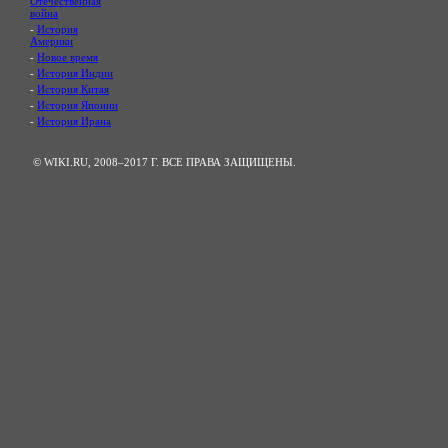
Отечественная
война
-
История
Америки
-
Новое время
-
История Индии
-
История Китая
-
История Японии
-
История Ирана
© WIKI.RU, 2008–2017 Г. ВСЕ ПРАВА ЗАЩИЩЕНЫ.