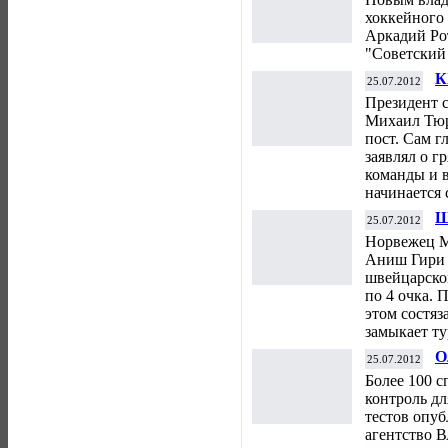
хоккейного
Аркадий Ро
"Советский 
К
25.07.2012
п
Президент 
Михаил Тюр
пост. Сам 
заявлял о г
команды и 
начинается 
Ш
25.07.2012
т
Норвежец М
Аниш Гири 
швейцарском
по 4 очка. 
этом состя
замыкает т
О
25.07.2012
п
Более 100 
контроль дл
тестов опу
агентство 