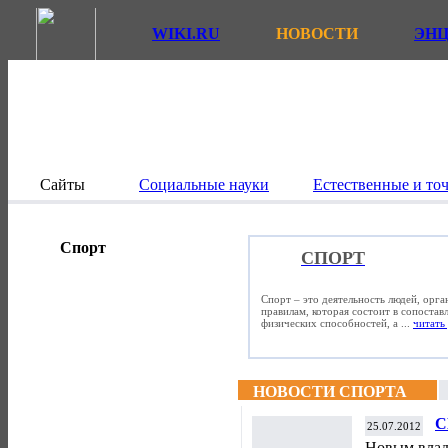
WIKI.RU
НОВОСТИ
ЭН
Сайты
Социальные науки
Естественные и то
Спорт
СПОРТ
Спорт – это деятельность людей, орг
правилам, которая состоит в сопостав
физических способностей, а ...
читать 
НОВОСТИ СПОРТА
С
25.07.2012
в
Новым влад