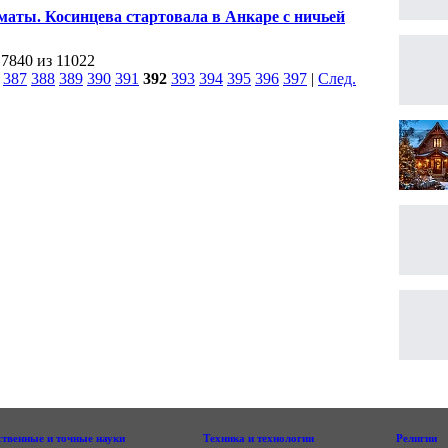
сных дьяволов"
аты. Косинцева стартовала в Анкаре с ничьей
 7840 из 11022
|
387
388
389
390
391
392
393
394
395
396
397
|
След.
|
ственные и точные науки
Техника и технологии
Религии