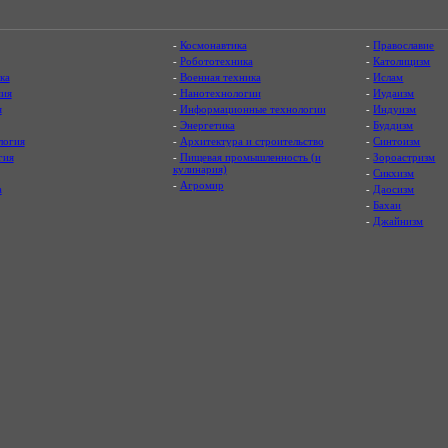
-
Космонавтика
-
Православие
-
Робототехника
-
Католицизм
ка
-
Военная техника
-
Ислам
ия
-
Нанотехнологии
-
Иудаизм
я
-
Информационные технологии
-
Индуизм
-
Энергетика
-
Буддизм
логия
-
Архитектура и строительство
-
Синтоизм
гия
-
Пищевая промышленность (и
-
Зороастризм
кулинария)
-
Сикхизм
-
Агромир
а
-
Даосизм
-
Бахаи
-
Джайнизм