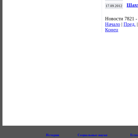
"кра
Шахм
17.09.2012
Новости 7821 -
Начало
|
Пред.
Конец
История
Социальные науки
Есте