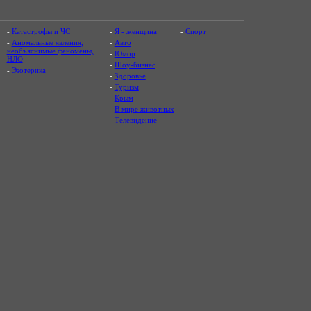
-
Катастрофы и ЧС
-
Я - женщина
-
Спорт
-
Аномальные явления,
-
Авто
необъяснимые феномены,
-
Юмор
НЛО
-
Шоу-бизнес
-
Эзотерика
-
Здоровье
-
Туризм
-
Крым
-
В мире животных
-
Телевидение