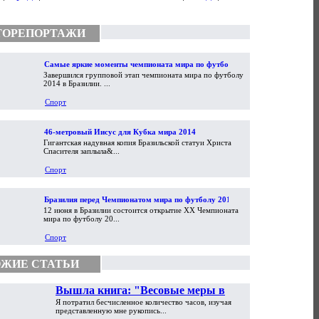
ТОРЕПОРТАЖИ
Самые яркие моменты чемпионата мира по футболу
Завершился групповой этап чемпионата мира по футболу
2014
2014 в Бразилии. ...
Спорт
46-метровый Иисус для Кубка мира 2014
Гигантская надувная копия Бразильской статуи Христа
Спасителя заплыла&...
Спорт
Бразилия перед Чемпионатом мира по футболу 2014
12 июня в Бразилии состоится открытие XX Чемпионата
мира по футболу 20...
Спорт
ЖИЕ СТАТЬИ
Вышла книга: "Весовые меры в
Я потратил бесчисленное количество часов, изучая
торговой практике Античности и
представленную мне рукопись...
Средневековья"