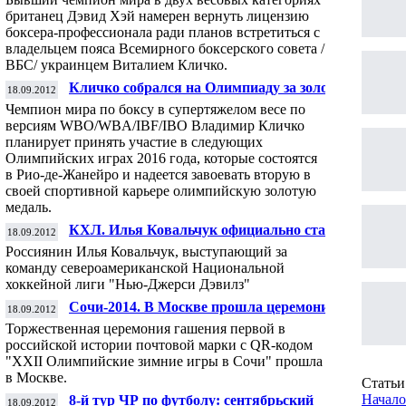
Виталием Кличко
британец Дэвид Хэй намерен вернуть лицензию
боксера-профессионала ради планов встретиться с
владельцем пояса Всемирного боксерского совета /
ВБС/ украинцем Виталием Кличко.
Кличко собрался на Олимпиаду за золотом
18.09.2012
Чемпион мира по боксу в супертяжелом весе по
версиям WBO/WBA/IBF/IBO Владимир Кличко
планирует принять участие в следующих
Олимпийских играх 2016 года, которые состоятся
в Рио-де-Жанейро и надеется завоевать вторую в
своей спортивной карьере олимпийскую золотую
медаль.
КХЛ. Илья Ковальчук официально стал
18.09.2012
игроком СКА
Россиянин Илья Ковальчук, выступающий за
команду североамериканской Национальной
хоккейной лиги "Нью-Джерси Дэвилз"
Сочи-2014. В Москве прошла церемония
18.09.2012
гашения олимпийской марки с QR-кодом
Торжественная церемония гашения первой в
российской истории почтовой марки с QR-кодом
"XXII Олимпийские зимние игры в Сочи" прошла
в Москве.
Статьи 
Начало
8-й тур ЧР по футболу: сентябрьский
18.09.2012