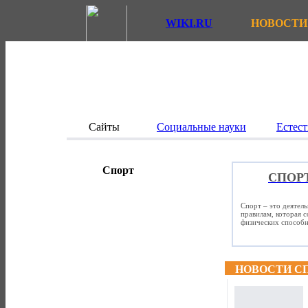
WIKI.RU
НОВОСТИ
Сайты
Социальные науки
Естест
Спорт
СПОР
Спорт – это деятел
правилам, которая 
физических способно
НОВОСТИ С