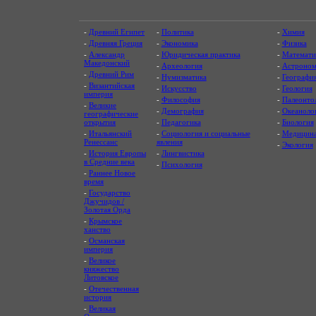
-
Древний Египет
-
Политика
-
Химия
-
Древняя Греция
-
Экономика
-
Физика
-
Александр
-
Юридическая практика
-
Математи
Македонский
-
Археология
-
Астроном
-
Древний Рим
-
Нумизматика
-
Географи
-
Византийская
-
Искусство
-
Геология
империя
-
Философия
-
Палеонто
-
Великие
-
Демография
-
Океаноло
географические
открытия
-
Педагогика
-
Биология
-
Итальянский
-
Социология и социальные
-
Медицин
Ренессанс
явления
-
Экология
-
История Европы
-
Лингвистика
в Средние века
-
Психология
-
Раннее Новое
время
-
Государство
Джучидов /
Золотая Орда
-
Крымское
ханство
-
Османская
империя
-
Великое
княжество
Литовское
-
Отечественная
история
-
Великая