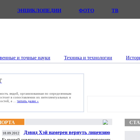
ЭНЦИКЛОПЕДИИ
ФОТО
ТВ
венные и точные науки
Техника и технологии
Истор
Т
ьность людей, организованная по определенным
состоит в сопоставлении их интеллектуальных и
стей, а ...
читать далее »
ПОРТА
СТА
Дэвид Хэй намерен вернуть лицензию
18.09.2012
боксера-профессионала ради боя с
Бывший чемпион мира в двух весовых категориях