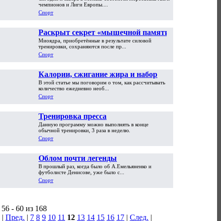
Роналду - кого выбирает Россия?
чемпионов и Лиги Европы....
Спорт
Раскрыт секрет «мышечной памяти»
Миоядра, приобретённые в результате силовой
тренировки, сохраняются после пр...
Спорт
Калории, сжигание жира и набор
В этой статье мы поговорим о том, как рассчитывать
массы. Лайл МакДональд
количество ежедневно необ...
Спорт
Тренировка пресса
Данную программу можно выполнять в конце
обычной тренировки, 3 раза в неделю.
Спорт
Облом почти легенды
В прошлый раз, когда было об А.Емельяненко и
футболисте Денисове, уже было с...
Спорт
56 - 60 из 168
|
Пред.
|
7
8
9
10
11
12
13
14
15
16
17
|
След.
|