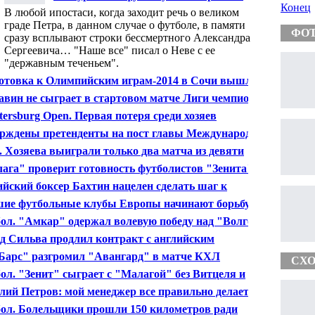
переворот
Конец
В любой ипостаси, когда заходит речь о великом
граде Петра, в данном случае о футболе, в памяти
ФО
сразу всплывают строки бессмертного Александра
Сергеевича… "Наше все" писал о Неве с ее
"державным теченьем".
отовка к Олимпийским играм-2014 в Сочи вышла на
ишную прямую
вин не сыграет в стартовом матче Лиги чемпионов
etersburg Open. Первая потеря среди хозяев
рждены претенденты на пост главы Международной
рации волейбола
 Хозяева выиграли только два матча из девяти
ага" проверит готовность футболистов "Зенита" к
 чемпионов
ийский боксер Бахтин нацелен сделать шаг к
ионскому титулу
ие футбольные клубы Европы начинают борьбу за
к Лиги чемпионов
ол. "Амкар" одержал волевую победу над "Волгой"
д Сильва продлил контракт с английским
честер сити" на пять лет
Барс" разгромил "Авангард" в матче КХЛ
СХО
ол. "Зенит" сыграет с "Малагой" без Витцеля и
ка
лий Петров: мой менеджер все правильно делает
ол. Болельщики прошли 150 километров ради