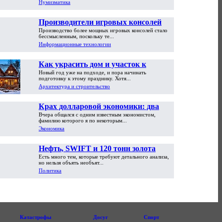
Нумизматика
Производители игровых консолей
Производство более мощных игровых консолей стало
достигли предела возможностей
бессмысленным, поскольку те...
Информационные технологии
Как украсить дом и участок к
Новый год уже на подходе, и пора начинать
Новому году
подготовку к этому празднику. Хотя...
Архитектура и строительство
Крах долларовой экономики: два
Вчера общался с одним известным экономистом,
пути обрушения
фамилию которого я по некоторым...
Экономика
Нефть, SWIFT и 120 тонн золота
Есть много тем, которые требуют детального анализа,
но нельзя объять необъят...
Политика
Катастрофы
Досуг
Спорт