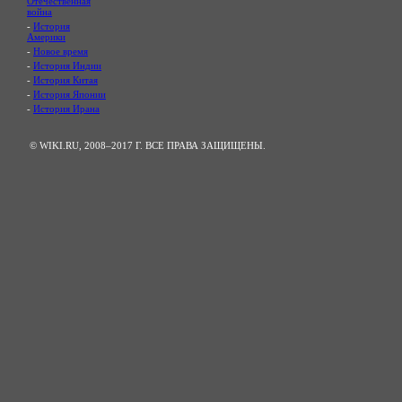
Отечественная
война
-
История
Америки
-
Новое время
-
История Индии
-
История Китая
-
История Японии
-
История Ирана
© WIKI.RU, 2008–2017 Г. ВСЕ ПРАВА ЗАЩИЩЕНЫ.