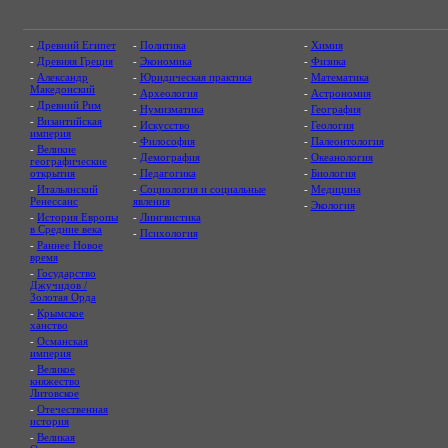
-
Древний Египет
-
Политика
-
Химия
-
Древняя Греция
-
Экономика
-
Физика
-
Александр
-
Юридическая практика
-
Математика
Македонский
-
Археология
-
Астрономия
-
Древний Рим
-
Нумизматика
-
География
-
Византийская
-
Искусство
-
Геология
империя
-
Философия
-
Палеонтология
-
Великие
-
Демография
-
Океанология
географические
открытия
-
Педагогика
-
Биология
-
Итальянский
-
Социология и социальные
-
Медицина
Ренессанс
явления
-
Экология
-
История Европы
-
Лингвистика
в Средние века
-
Психология
-
Раннее Новое
время
-
Государство
Джучидов /
Золотая Орда
-
Крымское
ханство
-
Османская
империя
-
Великое
княжество
Литовское
-
Отечественная
история
-
Великая