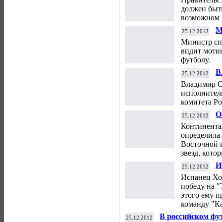
должен быт
возможном 
М
25.12.2012
ч
Министр сп
видит моти
футболу.
В
25.12.2012
и
Владимир С
исполнител
комитета Р
О
25.12.2012
М
Континента
определила
Восточной 
звезд, кото
И
25.12.2012
б
Испанец Хо
2
победу на "
к
этого ему 
команду "К
В российском фу
25.12.2012