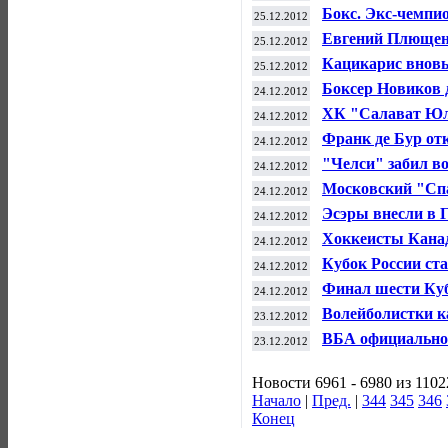
Бокс. Экс-чемпи
25.12.2012
Евгений Плющенк
25.12.2012
чемпионата Росс
Кацикарис вновь 
25.12.2012
России по баскет
Боксер Новиков 
24.12.2012
ХК "Салават Юла
24.12.2012
тренера Венера 
Франк де Бур от
24.12.2012
"Спартак"
"Челси" забил в
24.12.2012
Московский "Спа
24.12.2012
продолжительной
Эсэры внесли в Г
24.12.2012
хоккею
болельщиков
Хоккеисты Кана
24.12.2012
прилетели на М
Кубок России с
24.12.2012
(Казань) в сезоне
Финал шести Куб
24.12.2012
Белгороде
Волейболистки к
23.12.2012
обладательницам
ВБА официально 
23.12.2012
Александра Пове
Новости 6961 - 6980 из 1102
Начало
|
Пред.
|
344
345
346
Конец