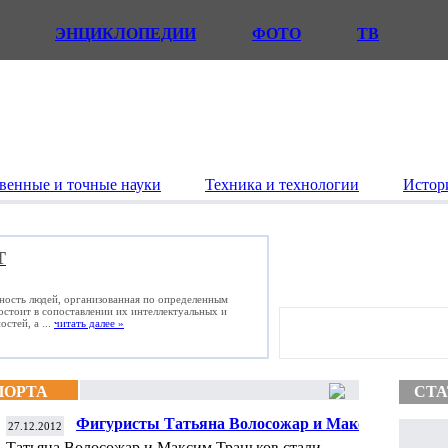
ЭНЦИКЛОПЕДИИ
ФОТО
ТВ
венные и точные науки
Техника и технологии
Истор
Т
ьность людей, организованная по определенным
состоит в сопоставлении их интеллектуальных и
стей, а ...
читать далее »
ПОРТА
СТА
Фигуристы Татьяна Волосожар и Максим
27.12.2012
Траньков стали победителями ЧР
Татьяна Волосожар и Максим Траньков стали