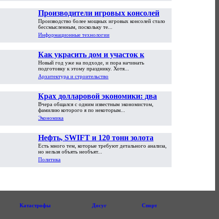
Производители игровых консолей
Производство более мощных игровых консолей стало
достигли предела возможностей
бессмысленным, поскольку те...
Информационные технологии
Как украсить дом и участок к
Новый год уже на подходе, и пора начинать
Новому году
подготовку к этому празднику. Хотя...
Архитектура и строительство
Крах долларовой экономики: два
Вчера общался с одним известным экономистом,
пути обрушения
фамилию которого я по некоторым...
Экономика
Нефть, SWIFT и 120 тонн золота
Есть много тем, которые требуют детального анализа,
но нельзя объять необъят...
Политика
Катастрофы
Досуг
Спорт