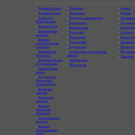
-
Древний Египет
-
Политика
-
Химия
-
Древняя Греция
-
Экономика
-
Физика
-
Александр
-
Юридическая практика
-
Математи
Македонский
-
Археология
-
Астроном
-
Древний Рим
-
Нумизматика
-
Географи
-
Византийская
-
Искусство
-
Геология
империя
-
Философия
-
Палеонто
-
Великие
-
Демография
-
Океаноло
географические
открытия
-
Педагогика
-
Биология
-
Итальянский
-
Социология и социальные
-
Медицин
Ренессанс
явления
-
Экология
-
История Европы
-
Лингвистика
в Средние века
-
Психология
-
Раннее Новое
время
-
Государство
Джучидов /
Золотая Орда
-
Крымское
ханство
-
Османская
империя
-
Великое
княжество
Литовское
-
Отечественная
история
-
Великая
Отечественная
война