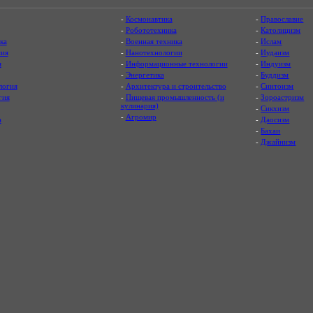
-
Космонавтика
-
Православие
-
Робототехника
-
Католицизм
ка
-
Военная техника
-
Ислам
ия
-
Нанотехнологии
-
Иудаизм
я
-
Информационные технологии
-
Индуизм
-
Энергетика
-
Буддизм
логия
-
Архитектура и строительство
-
Синтоизм
гия
-
Пищевая промышленность (и
-
Зороастризм
кулинария)
-
Сикхизм
-
Агромир
а
-
Даосизм
-
Бахаи
-
Джайнизм