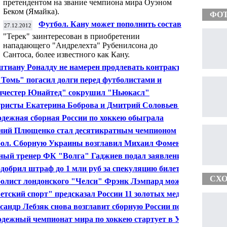
претендентом на звание чемпиона мира Оуэном
Беком (Ямайка).
ФО
Футбол. Кану может пополнить состав
27.12.2012
"Терека"
"Терек" заинтересован в приобретении
нападающего "Андрелехта" Рубенилсона до
Сантоса, более известного как Кану.
тиану Роналду не намерен продлевать контракт с
идским "Реалом"
Томь" погасил долги перед футболистами и
удниками - Фоменко
честер Юнайтед" сокрушил "Ньюкасл"
ристы Екатерина Боброва и Дмитрий Соловьев -
ионы России в танцах на льду
дежная сборная России по хоккею обыграла
аков на старте ЧМ
ний Плющенко стал десятикратным чемпионом
ии
ол. Сборную Украины возглавил Михаил Фоменко
ный тренер ФК "Волга" Гаджиев подал заявление об
авке
добрил штраф до 1 млн руб за спекуляцию билетами
И в Сочи
СХО
олист лондонского "Челси" Фрэнк Лэмпард может
нуть клуб до истечения контракта
етский спорт" предсказал России 11 золотых медалей
лимпиаде в Сочи
сандр Лебзяк снова возглавит сборную России по
у - Судаков
дежный чемпионат мира по хоккею стартует в Уфе