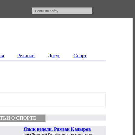
ия
Религии
Досуг
Спорт
ТЬИ О СПОРТЕ
Язык недели. Рамзан Кадыров
Глава Чеченской Республики остался недоволен