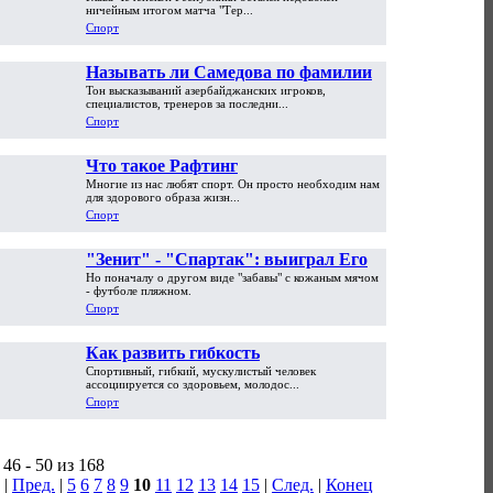
ничейным итогом матча "Тер...
Спорт
Называть ли Самедова по фамилии?
Тон высказываний азербайджанских игроков,
специалистов, тренеров за последни...
Спорт
Что такое Рафтинг
Многие из нас любят спорт. Он просто необходим нам
для здорового образа жизн...
Спорт
"Зенит" - "Спартак": выиграл Его
Но поначалу о другом виде "забавы" с кожаным мячом
Величество футбол
- футболе пляжном.
Спорт
Как развить гибкость
Спортивный, гибкий, мускулистый человек
ассоциируется со здоровьем, молодос...
Спорт
46 - 50 из 168
|
Пред.
|
5
6
7
8
9
10
11
12
13
14
15
|
След.
|
Конец