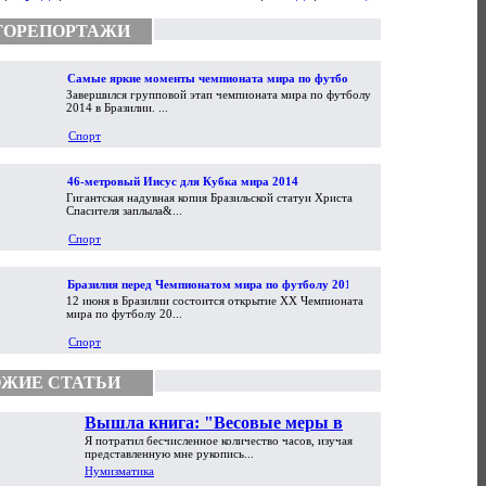
ТОРЕПОРТАЖИ
Самые яркие моменты чемпионата мира по футболу
Завершился групповой этап чемпионата мира по футболу
2014
2014 в Бразилии. ...
Спорт
46-метровый Иисус для Кубка мира 2014
Гигантская надувная копия Бразильской статуи Христа
Спасителя заплыла&...
Спорт
Бразилия перед Чемпионатом мира по футболу 2014
12 июня в Бразилии состоится открытие XX Чемпионата
мира по футболу 20...
Спорт
ЖИЕ СТАТЬИ
Вышла книга: "Весовые меры в
Я потратил бесчисленное количество часов, изучая
торговой практике Античности и
представленную мне рукопись...
Средневековья"
Нумизматика