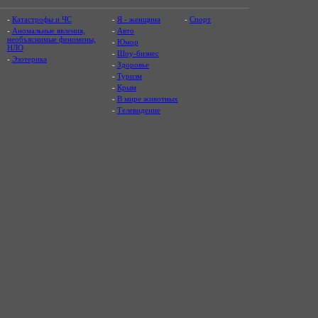
-
Катастрофы и ЧС
-
Я - женщина
-
Спорт
-
Аномальные явления,
-
Авто
необъяснимые феномены,
-
Юмор
НЛО
-
Шоу-бизнес
-
Эзотерика
-
Здоровье
-
Туризм
-
Крым
-
В мире животных
-
Телевидение