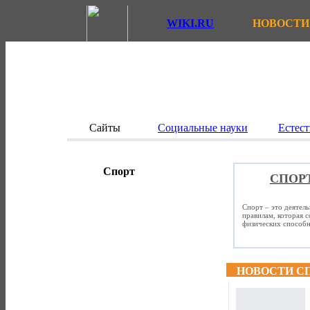
WIKI.RU
НОВОСТИ
Сайты
Социальные науки
Естест
Спорт
СПОР
Спорт – это деятел
правилам, которая 
физических способно
НОВОСТИ С