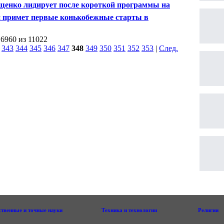
енко лидирует после короткой программы на
ионате России по фигурному катанию
 примет первые конькобежные старты в
олимпийском сезоне
 6960 из 11022
|
343
344
345
346
347
348
349
350
351
352
353
|
След.
|
ственные и точные науки
Техника и технологии
Религии