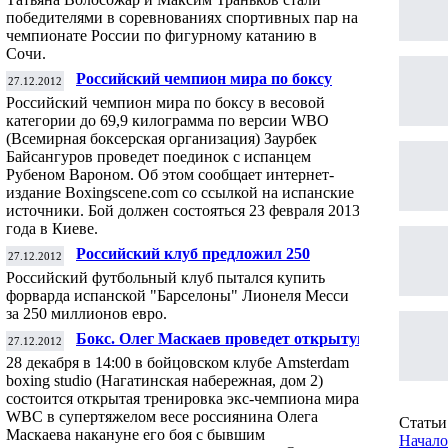
победителями в соревнованиях спортивных пар на
чемпионате России по фигурному катанию в
Сочи.
Российский чемпион мира по боксу
27.12.2012
проведет бой с испанцем
Российский чемпион мира по боксу в весовой
категории до 69,9 килограмма по версии WBO
(Всемирная боксерская организация) Заурбек
Байсангуров проведет поединок с испанцем
Рубеном Вароном. Об этом сообщает интернет-
издание Boxingscene.com со ссылкой на испанские
источники. Бой должен состояться 23 февраля 2013
года в Киеве.
Российский клуб предложил 250
27.12.2012
миллионов евро за Месси
Российский футбольный клуб пытался купить
форварда испанской "Барселоны" Лионеля Месси
за 250 миллионов евро.
Бокс. Олег Маскаев проведет открытую
27.12.2012
тренировку
28 декабря в 14:00 в бойцовском клубе Amsterdam
boxing studio (Нагатинская набережная, дом 2)
состоится открытая тренировка экс-чемпиона мира
WBC в супертяжелом весе россиянина Олега
Статьи 
Маскаева накануне его боя с бывшим
Начало