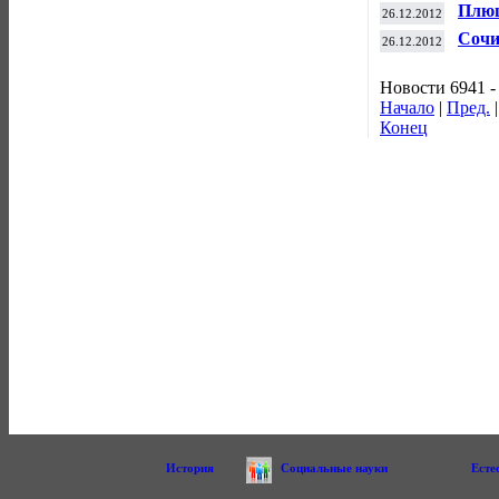
Плющ
26.12.2012
чемп
Сочи
26.12.2012
пред
Новости 6941 -
Начало
|
Пред.
Конец
История
Социальные науки
Есте