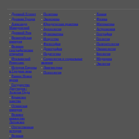
-
Древний Египет
-
Политика
-
Химия
-
Древняя Греция
-
Экономика
-
Физика
-
Александр
-
Юридическая практика
-
Математика
Македонский
-
Археология
-
Астрономия
-
Древний Рим
-
Нумизматика
-
География
-
Византийская
-
Искусство
-
Геология
империя
-
Философия
-
Палеонтология
-
Великие
-
Демография
-
Океанология
географические
открытия
-
Педагогика
-
Биология
-
Итальянский
-
Социология и социальные
-
Медицина
Ренессанс
явления
-
Экология
-
История Европы
-
Лингвистика
в Средние века
-
Психология
-
Раннее Новое
время
-
Государство
Джучидов /
Золотая Орда
-
Крымское
ханство
-
Османская
империя
-
Великое
княжество
Литовское
-
Отечественная
история
-
Великая