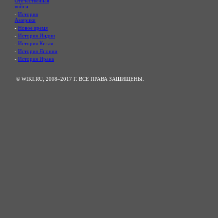
Отечественная
война
-
История
Америки
-
Новое время
-
История Индии
-
История Китая
-
История Японии
-
История Ирана
© WIKI.RU, 2008–2017 Г. ВСЕ ПРАВА ЗАЩИЩЕНЫ.