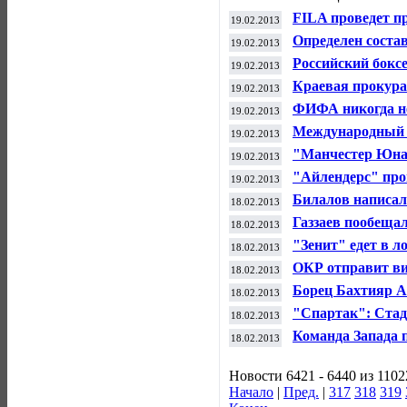
FILA проведет п
19.02.2013
Петербурге - М
Определен состав
19.02.2013
Кубка мира в Со
Российский бокс
19.02.2013
Краевая прокура
19.02.2013
"Амкар" - "Анж
ФИФА никогда не
19.02.2013
чемпионата СНГ
Международный с
19.02.2013
команде "Катюш
"Манчестер Юнай
19.02.2013
бортом Кубка Ан
"Айлендерс" про
19.02.2013
другие матчи Н
Билалов написал 
18.02.2013
исполком ОКР
Газзаев пообеща
18.02.2013
объединенного ч
"Зенит" едет в л
18.02.2013
ОКР отправит ви
18.02.2013
Борец Бахтияр А
18.02.2013
пистолета
"Спартак": Стад
18.02.2013
Команда Запада 
18.02.2013
Новости 6421 - 6440 из 1102
Начало
|
Пред.
|
317
318
319