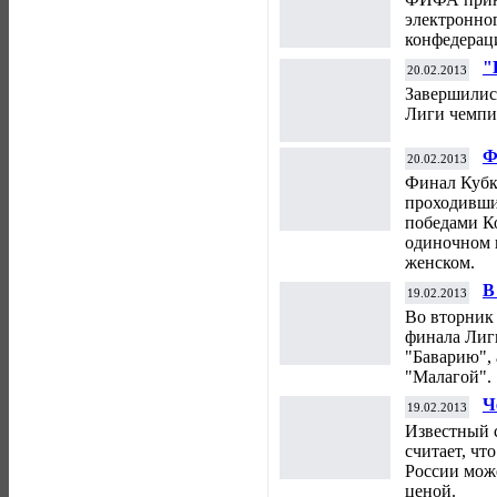
электронног
конфедерац
"
20.02.2013
в
Завершились
"
Лиги чемпи
Ф
20.02.2013
ф
Финал Кубк
проходивши
победами К
одиночном 
женском.
В
19.02.2013
Во вторник 
финала Лиг
"Баварию", 
"Малагой".
Ч
19.02.2013
Ч
Известный 
считает, ч
России мож
ценой.