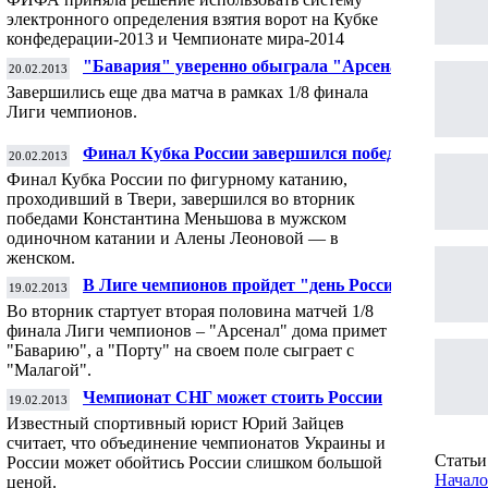
электронного определения взятия ворот на Кубке
конфедерации-2013 и Чемпионате мира-2014
"Бавария" уверенно обыграла "Арсенал"
20.02.2013
в Лондоне, "Порту" победил дома
Завершились еще два матча в рамках 1/8 финала
"Малагу"
Лиги чемпионов.
Финал Кубка России завершился победами
20.02.2013
фигуристов Меньшова и Леоновой
Финал Кубка России по фигурному катанию,
проходивший в Твери, завершился во вторник
победами Константина Меньшова в мужском
одиночном катании и Алены Леоновой — в
женском.
В Лиге чемпионов пройдет "день России"
19.02.2013
Во вторник стартует вторая половина матчей 1/8
финала Лиги чемпионов – "Арсенал" дома примет
"Баварию", а "Порту" на своем поле сыграет с
"Малагой".
Чемпионат СНГ может стоить России
19.02.2013
Чемпионата мира
Известный спортивный юрист Юрий Зайцев
считает, что объединение чемпионатов Украины и
Статьи 
России может обойтись России слишком большой
Начало
ценой.