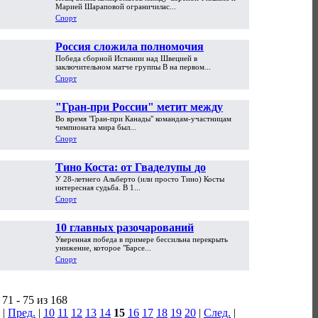
войны компроматов
Марией Шараповой ограничилас...
Спорт
Россия сложила полномочия
Победа сборной Испании над Швецией в
чемпионок Европы
заключительном матче группы В на первом...
Спорт
"Гран-при России" метит между
Во время "Гран-при Канады" командам-участницам
Дели и Абу-Даби
чемпионата мира был...
Спорт
Тино Коста: от Гваделупы до
У 28-летнего Альберто (или просто Тино) Косты
"Спартака"
интересная судьба. В 1...
Спорт
10 главных разочарований
Уверенная победа в примере бессильна перекрыть
евросезона
унижение, которое "Барсе...
Спорт
71 - 75 из 168
|
Пред.
|
10
11
12
13
14
15
16
17
18
19
20
|
След.
|