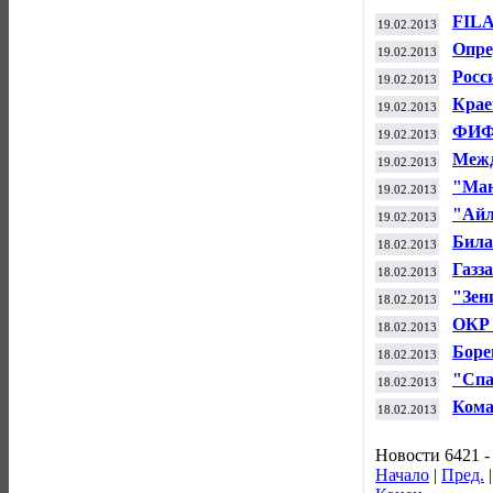
FILA
19.02.2013
Пете
Опре
19.02.2013
Кубк
Росс
19.02.2013
Крае
19.02.2013
"Амк
ФИФА
19.02.2013
чемп
Межд
19.02.2013
кома
"Ман
19.02.2013
борт
"Айл
19.02.2013
друг
Била
18.02.2013
испо
Газз
18.02.2013
объе
"Зен
18.02.2013
ОКР 
18.02.2013
Боре
18.02.2013
пист
"Спа
18.02.2013
Кома
18.02.2013
Новости 6421 -
Начало
|
Пред.