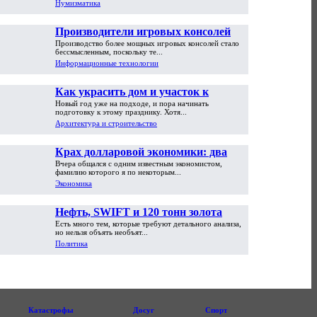
Нумизматика
Производители игровых консолей
Производство более мощных игровых консолей стало
достигли предела возможностей
бессмысленным, поскольку те...
Информационные технологии
Как украсить дом и участок к
Новый год уже на подходе, и пора начинать
Новому году
подготовку к этому празднику. Хотя...
Архитектура и строительство
Крах долларовой экономики: два
Вчера общался с одним известным экономистом,
пути обрушения
фамилию которого я по некоторым...
Экономика
Нефть, SWIFT и 120 тонн золота
Есть много тем, которые требуют детального анализа,
но нельзя объять необъят...
Политика
Катастрофы
Досуг
Спорт