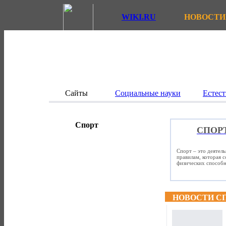
WIKI.RU
НОВОСТИ
Сайты
Социальные науки
Естест
Спорт
СПОР
Спорт – это деятел
правилам, которая 
физических способно
НОВОСТИ С