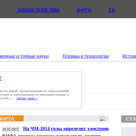
ЭНЦИКЛОПЕДИИ
ФОТО
ТВ
венные и точные науки
Техника и технологии
Истор
Т
ьность людей, организованная по определенным
состоит в сопоставлении их интеллектуальных и
стей, а ...
читать далее »
ПОРТА
СТА
На ЧМ-2014 голы определит электроника
20.02.2013
ФИФА приняла решение использовать систему