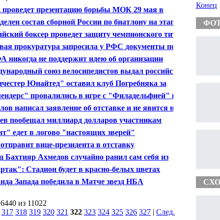
Конец
 проведет презентацию борьбы МОК 29 мая в
рбурге - Мамиашвили
делен состав сборной России по биатлону на этап
ФО
а мира в Сочи
ийский боксер проведет защиту чемпионского титула
вая прокуратура запросила у РФС документы по игре
ар" - "Анжи"
 никогда не поддержит идею об организации
ионата СНГ
ународный союз велосипедистов выдал российской
нде "Катюша" лицензию Мирового тура
честер Юнайтед" оставил клуб Погребняка за
ом Кубка Англии
ендерс" провалились в игре с "Филадельфией" и
ие матчи НХЛ
лов написал заявление об отставке и не явится на
лком ОКР
аев пообещал миллиард долларов участникам
диненного чемпионата
ит" едет в логово "настоящих зверей"
отправит вице-президента в отставку
ц Бахтияр Ахмедов случайно ранил сам себя из
олета
ртак": Стадион будет в красно-белых цветах
нда Запада победила в Матче звезд НБА
СХО
 6440 из 11022
|
317
318
319
320
321
322
323
324
325
326
327
|
След.
|