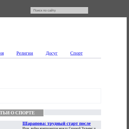
ия
Религии
Досуг
Спорт
ТЬИ О СПОРТЕ
Шарапова: трудный старт после
Итак, война компроматов между Сереной Уильямс и