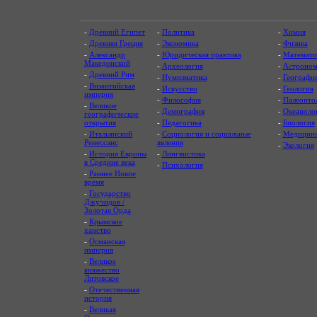
-
Древний Египет
-
Политика
-
Химия
-
Древняя Греция
-
Экономика
-
Физика
-
Александр
-
Юридическая практика
-
Математи
Македонский
-
Археология
-
Астроном
-
Древний Рим
-
Нумизматика
-
Географи
-
Византийская
-
Искусство
-
Геология
империя
-
Философия
-
Палеонто
-
Великие
-
Демография
-
Океаноло
географические
открытия
-
Педагогика
-
Биология
-
Итальянский
-
Социология и социальные
-
Медицин
Ренессанс
явления
-
Экология
-
История Европы
-
Лингвистика
в Средние века
-
Психология
-
Раннее Новое
время
-
Государство
Джучидов /
Золотая Орда
-
Крымское
ханство
-
Османская
империя
-
Великое
княжество
Литовское
-
Отечественная
история
-
Великая