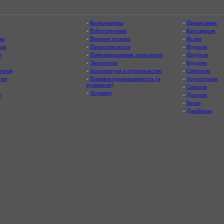
-
Космонавтика
-
Православие
-
Робототехника
-
Католицизм
ка
-
Военная техника
-
Ислам
ия
-
Нанотехнологии
-
Иудаизм
я
-
Информационные технологии
-
Индуизм
-
Энергетика
-
Буддизм
логия
-
Архитектура и строительство
-
Синтоизм
гия
-
Пищевая промышленность (и
-
Зороастризм
кулинария)
-
Сикхизм
-
Агромир
а
-
Даосизм
-
Бахаи
-
Джайнизм