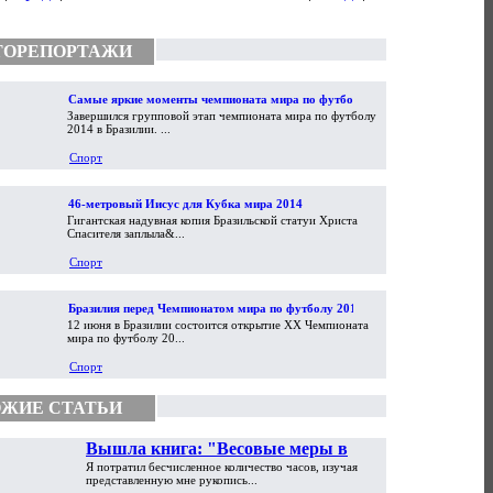
ТОРЕПОРТАЖИ
Самые яркие моменты чемпионата мира по футболу
Завершился групповой этап чемпионата мира по футболу
2014
2014 в Бразилии. ...
Спорт
46-метровый Иисус для Кубка мира 2014
Гигантская надувная копия Бразильской статуи Христа
Спасителя заплыла&...
Спорт
Бразилия перед Чемпионатом мира по футболу 2014
12 июня в Бразилии состоится открытие XX Чемпионата
мира по футболу 20...
Спорт
ЖИЕ СТАТЬИ
Вышла книга: "Весовые меры в
Я потратил бесчисленное количество часов, изучая
торговой практике Античности и
представленную мне рукопись...
Средневековья"