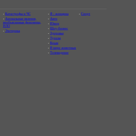
-
Катастрофы и ЧС
-
Я - женщина
-
Спорт
-
Аномальные явления,
-
Авто
необъяснимые феномены,
-
Юмор
НЛО
-
Шоу-бизнес
-
Эзотерика
-
Здоровье
-
Туризм
-
Крым
-
В мире животных
-
Телевидение