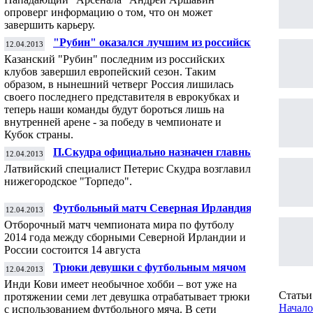
опроверг информацию о том, что он может
завершить карьеру.
"Рубин" оказался лучшим из российских
12.04.2013
клубов на евроарене
Казанский "Рубин" последним из российских
клубов завершил европейский сезон. Таким
образом, в нынешний четверг Россия лишилась
своего последнего представителя в еврокубках и
теперь наши команды будут бороться лишь на
внутренней арене - за победу в чемпионате и
Кубок страны.
П.Скудра официально назначен главным
12.04.2013
тренером "Торпедо"
Латвийский специалист Петерис Скудра возглавил
нижегородское "Торпедо".
Футбольный матч Северная Ирландия -
12.04.2013
Россия состоится 14 августа - ФИФА
Отборочный матч чемпионата мира по футболу
2014 года между сборными Северной Ирландии и
России состоится 14 августа
Трюки девушки с футбольным мячом
12.04.2013
стали хитом в Интернете
Инди Кови имеет необычное хобби – вот уже на
Статьи 
протяжении семи лет девушка отрабатывает трюки
Начало
с использованием футбольного мяча. В сети