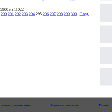
 5900 из 11022
|
290
291
292
293
294
295
296
297
298
299
300
|
След.
|
ственные и точные науки
Техника и технологии
Религии