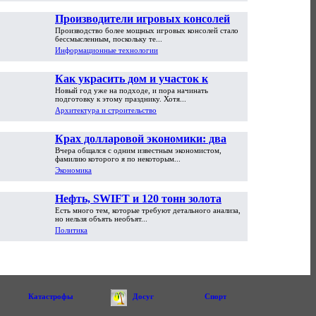
Производители игровых консолей
Производство более мощных игровых консолей стало
достигли предела возможностей
бессмысленным, поскольку те...
Информационные технологии
Как украсить дом и участок к
Новый год уже на подходе, и пора начинать
Новому году
подготовку к этому празднику. Хотя...
Архитектура и строительство
Крах долларовой экономики: два
Вчера общался с одним известным экономистом,
пути обрушения
фамилию которого я по некоторым...
Экономика
Нефть, SWIFT и 120 тонн золота
Есть много тем, которые требуют детального анализа,
но нельзя объять необъят...
Политика
Катастрофы
Досуг
Спорт