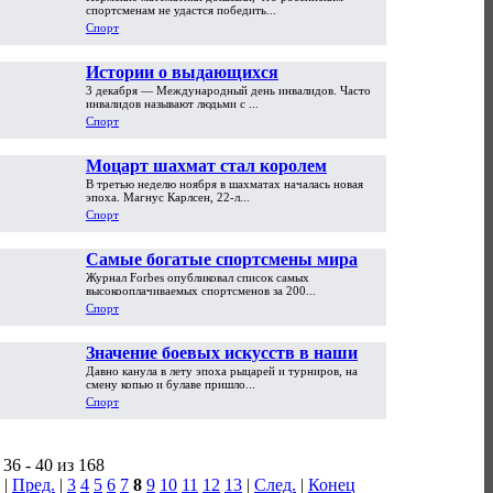
прогноз побед на ОИ 2014 года
спортсменам не удастся победить...
Спорт
Истории о выдающихся
3 декабря — Международный день инвалидов. Часто
спортсменах-инвалидах
инвалидов называют людьми с ...
Спорт
Моцарт шахмат стал королем
В третью неделю ноября в шахматах началась новая
эпоха. Магнус Карлсен, 22-л...
Спорт
Самые богатые спортсмены мира
Журнал Forbes опубликовал список самых
высокооплачиваемых спортсменов за 200...
Спорт
Значение боевых искусств в наши
Давно канула в лету эпоха рыцарей и турниров, на
дни
смену копью и булаве пришло...
Спорт
36 - 40 из 168
|
Пред.
|
3
4
5
6
7
8
9
10
11
12
13
|
След.
|
Конец