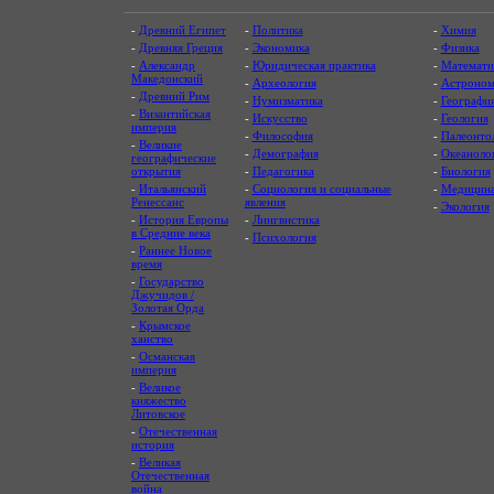
-
Древний Египет
-
Политика
-
Химия
-
Древняя Греция
-
Экономика
-
Физика
-
Александр
-
Юридическая практика
-
Математи
Македонский
-
Археология
-
Астроном
-
Древний Рим
-
Нумизматика
-
Географи
-
Византийская
-
Искусство
-
Геология
империя
-
Философия
-
Палеонто
-
Великие
-
Демография
-
Океаноло
географические
открытия
-
Педагогика
-
Биология
-
Итальянский
-
Социология и социальные
-
Медицин
Ренессанс
явления
-
Экология
-
История Европы
-
Лингвистика
в Средние века
-
Психология
-
Раннее Новое
время
-
Государство
Джучидов /
Золотая Орда
-
Крымское
ханство
-
Османская
империя
-
Великое
княжество
Литовское
-
Отечественная
история
-
Великая
Отечественная
война