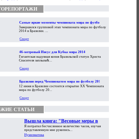
ТОРЕПОРТАЖИ
Самые яркие моменты чемпионата мира по футболу
Завершился групповой этап чемпионата мира по футболу
2014
2014 в Бразилии. ...
Спорт
46-метровый Иисус для Кубка мира 2014
Гигантская надувная копия Бразильской статуи Христа
Спасителя заплыла&...
Спорт
Бразилия перед Чемпионатом мира по футболу 2014
12 июня в Бразилии состоится открытие XX Чемпионата
мира по футболу 20...
Спорт
ЖИЕ СТАТЬИ
Вышла книга: "Весовые меры в
Я потратил бесчисленное количество часов, изучая
торговой практике Античности и
представленную мне рукопись...
Средневековья"
Нумизматика