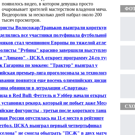
появилось видео, в котором девушка просто
ФО
очаровывает зрителей мастерством владения мяча.
Видеоролик за несколько дней набрал около 200
тысяч просмотров.
ристы Волосожар/Траньков выиграли короткую
рамму командного ЧМ
делились все участники полуфинала футбольной
 Европы
мяков стал чемпионом Европы по тяжелой атлетике
олисты "Рубина" красиво завершили выступление в
 Европы
и "Динамо" - ЦСКА откроет программу 24-го тура
о футболу
к Гагарина по хоккею: "Трактор" выиграл у
амо"
ийская премьер-лига проголосовала за технологию
-Eye
авании появится еще восемь олимпийских дисциплин
ина обвинили в деградации «Спартака»
ида в Red Bull: Феттель и Уэббер начали открытые
ные действия
 установил рекорд, который не побьет даже Месси
СХО
ийские фигуристы - третьи после короткого танца на
андном ЧМ
ная России опустилась на 11-е место в рейтинге
ФА
етбол. ЦСКА выиграл первый четвертьфинал
лиги
селона" не смогла обыграть "ПСЖ" в двух матчах