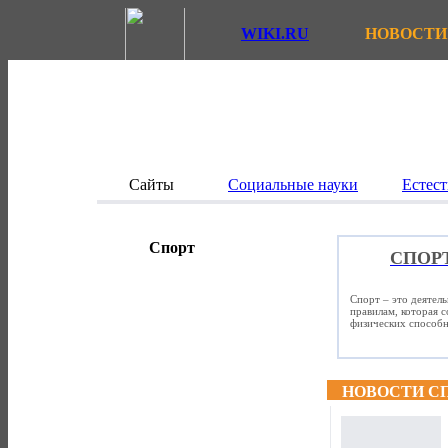
WIKI.RU
НОВОСТИ
Сайты
Социальные науки
Естест
Спорт
СПОР
Спорт – это деятел
правилам, которая 
физических способно
НОВОСТИ С