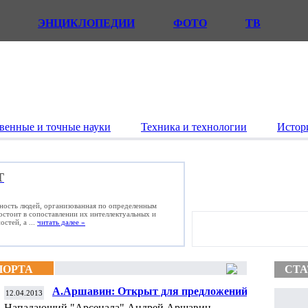
ЭНЦИКЛОПЕДИИ
ФОТО
ТВ
венные и точные науки
Техника и технологии
Истор
Т
ьность людей, организованная по определенным
состоит в сопоставлении их интеллектуальных и
стей, а ...
читать далее »
ПОРТА
СТА
А.Аршавин: Открыт для предложений из
12.04.2013
Англии, Испании, Германии и России
Нападающий "Арсенала" Андрей Аршавин