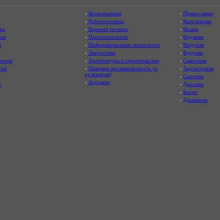
-
Космонавтика
-
Православие
-
Робототехника
-
Католицизм
ка
-
Военная техника
-
Ислам
ия
-
Нанотехнологии
-
Иудаизм
я
-
Информационные технологии
-
Индуизм
-
Энергетика
-
Буддизм
логия
-
Архитектура и строительство
-
Синтоизм
гия
-
Пищевая промышленность (и
-
Зороастризм
кулинария)
-
Сикхизм
-
Агромир
а
-
Даосизм
-
Бахаи
-
Джайнизм