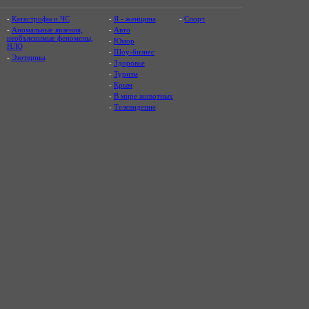
-
Катастрофы и ЧС
-
Я - женщина
-
Спорт
-
Аномальные явления,
-
Авто
необъяснимые феномены,
-
Юмор
НЛО
-
Шоу-бизнес
-
Эзотерика
-
Здоровье
-
Туризм
-
Крым
-
В мире животных
-
Телевидение