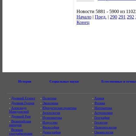
Новости 5881 - 5900 из 1102
Начало
|
Пред.
|
290
291
292
Конец
История
Социальные науки
Естественные и точны
-
Древний Египет
-
Политика
-
Химия
-
Древняя Греция
-
Экономика
-
Физика
-
Александр
-
Юридическая практика
-
Математика
Македонский
-
Археология
-
Астрономия
-
Древний Рим
-
Нумизматика
-
География
-
Византийская
-
Искусство
-
Геология
империя
-
Философия
-
Палеонтология
-
Великие
-
Демография
-
Океанология
географические