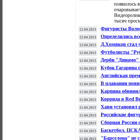
появилось в
очаровывает
Видеоролик 
тысяч прос
Фигуристы Воло
12.04.2013
программу кома
Определились вс
12.04.2013
Лиги Европы
Д.Хомяков стал 
12.04.2013
Футболисты "Руб
12.04.2013
Лиге Европы
Дерби "Динамо" 
12.04.2013
ЧР по футболу
Кубок Гагарина 
11.04.2013
"Динамо"
Английская прем
11.04.2013
Hawk-Eye
В плавании появ
11.04.2013
Карпина обвинил
11.04.2013
Коррида в Red B
11.04.2013
военные действи
Хави установил 
11.04.2013
Российские фигур
11.04.2013
командном ЧМ
Сборная России о
11.04.2013
ФИФА
Баскетбол. ЦСК
11.04.2013
Евролиги
"Барселона" не 
11.04.2013