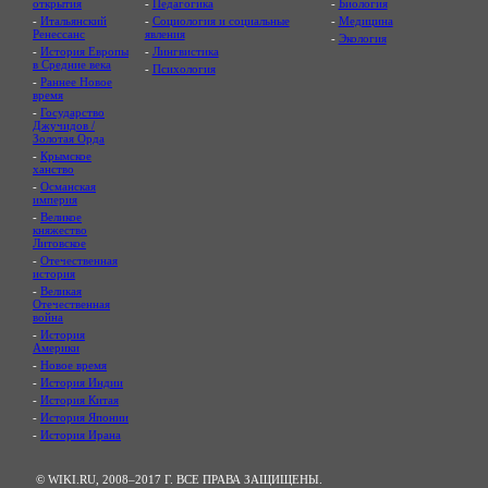
открытия
-
Педагогика
-
Биология
-
Итальянский
-
Социология и социальные
-
Медицина
Ренессанс
явления
-
Экология
-
История Европы
-
Лингвистика
в Средние века
-
Психология
-
Раннее Новое
время
-
Государство
Джучидов /
Золотая Орда
-
Крымское
ханство
-
Османская
империя
-
Великое
княжество
Литовское
-
Отечественная
история
-
Великая
Отечественная
война
-
История
Америки
-
Новое время
-
История Индии
-
История Китая
-
История Японии
-
История Ирана
© WIKI.RU, 2008–2017 Г. ВСЕ ПРАВА ЗАЩИЩЕНЫ.