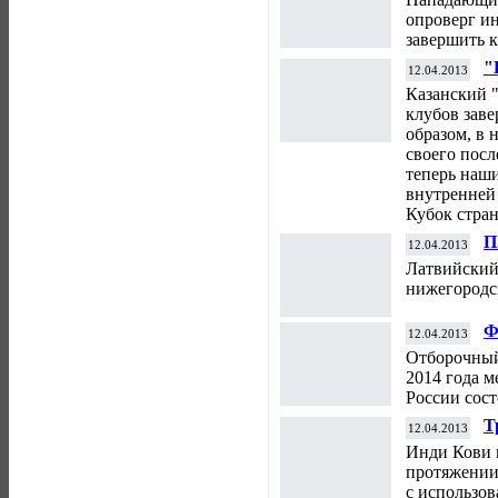
опроверг и
завершить к
"
12.04.2013
к
Казанский 
клубов зав
образом, в
своего посл
теперь наши
внутренней 
Кубок стра
П
12.04.2013
т
Латвийский
нижегородс
Ф
12.04.2013
Р
Отборочный
2014 года 
России сост
Т
12.04.2013
с
Инди Кови 
протяжении
с использов