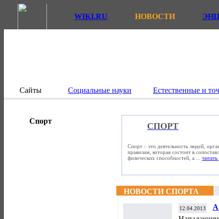
WIKI.RU
НОВОСТИ
ЭН
Сайты
Социальные науки
Естественные и то
Спорт
СПОРТ
Спорт – это деятельность людей, орг
правилам, которая состоит в сопостав
физических способностей, а ...
читать 
НОВОСТИ СПОРТА
А
12.04.2013
А
Нападающи