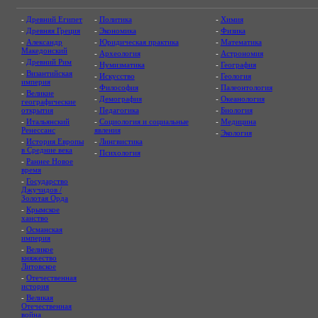
-
Древний Египет
-
Политика
-
Химия
-
Древняя Греция
-
Экономика
-
Физика
-
Александр
-
Юридическая практика
-
Математика
Македонский
-
Археология
-
Астрономия
-
Древний Рим
-
Нумизматика
-
География
-
Византийская
-
Искусство
-
Геология
империя
-
Философия
-
Палеонтология
-
Великие
-
Демография
-
Океанология
географические
открытия
-
Педагогика
-
Биология
-
Итальянский
-
Социология и социальные
-
Медицина
Ренессанс
явления
-
Экология
-
История Европы
-
Лингвистика
в Средние века
-
Психология
-
Раннее Новое
время
-
Государство
Джучидов /
Золотая Орда
-
Крымское
ханство
-
Османская
империя
-
Великое
княжество
Литовское
-
Отечественная
история
-
Великая
Отечественная
война