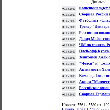
"Динамо".
Кошечкин будет 
09.05.2013
французами на 
Сборная России п
09.05.2013
рейтинге ФИФА
Футболист «Спар
09.05.2013
наказанием за уб
Тренер "Денвера
09.05.2013
Россиянин номи
09.05.2013
Дэвид Мойес сог
09.05.2013
ЧМ по хоккею. Ро
09.05.2013
Плей-офф Кубка 
09.05.2013
"Рейнджерс"
Зенитовец Халк с
09.05.2013
матча с "Анжи"
"Челси" и "Тотт
09.05.2013
дерби
Активности Халк
09.05.2013
финал КР
Команда Lotus ос
09.05.2013
Акции "Манчесте
08.05.2013
Фергюсона
Российские юнош
08.05.2013
получили путевк
Сборная Германи
08.05.2013
мира по хоккею
Новости 5561 - 5580 из 1102
Начало
|
Пред.
|
274
275
276