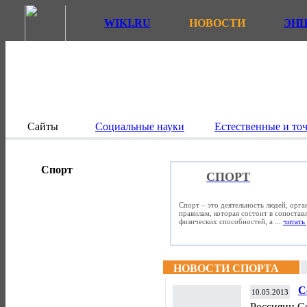
WIKI.RU
НОВОСТИ
ЭН
Сайты
Социальные науки
Естественные и то
Спорт
СПОРТ
Спорт – это деятельность людей, орг
правилам, которая состоит в сопостав
физических способностей, а ...
читать 
НОВОСТИ СПОРТА
С
10.05.2013
т
Россияин С