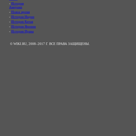
-
История
Америки
-
Новое время
-
История Индии
-
История Китая
-
История Японии
-
История Ирана
© WIKI.RU, 2008–2017 Г. ВСЕ ПРАВА ЗАЩИЩЕНЫ.