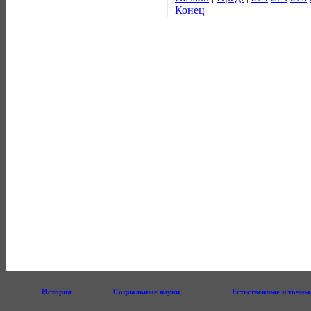
Конец
История
Социальные науки
Естественные и точны