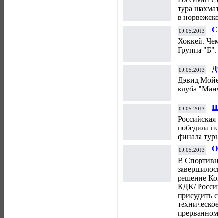
тура шахма
в норвежско
С
09.05.2013
ф
Хоккей. Че
Группа "Б". 
Д
09.05.2013
г
Дэвид Мойе
клуба "Ман
Ш
09.05.2013
в
Российская
победила н
финала тур
О
09.05.2013
"
В Спортивн
1
завершилос
решение Ко
КДК/ Росси
присудить с
техническое
прерванном 