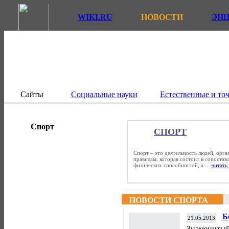
WIKI.RU
НОВОСТИ
ЭН
Сайты
Социальные науки
Естественные и то
Спорт
СПОРТ
Спорт – это деятельность людей, орг
правилам, которая состоит в сопостав
физических способностей, а ...
читать 
НОВОСТИ СПОРТА
Б
21.05.2013
в
Знаменитый