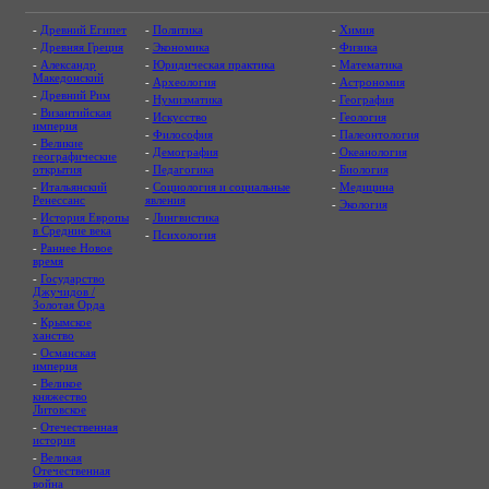
-
Древний Египет
-
Политика
-
Химия
-
Древняя Греция
-
Экономика
-
Физика
-
Александр
-
Юридическая практика
-
Математика
Македонский
-
Археология
-
Астрономия
-
Древний Рим
-
Нумизматика
-
География
-
Византийская
-
Искусство
-
Геология
империя
-
Философия
-
Палеонтология
-
Великие
-
Демография
-
Океанология
географические
открытия
-
Педагогика
-
Биология
-
Итальянский
-
Социология и социальные
-
Медицина
Ренессанс
явления
-
Экология
-
История Европы
-
Лингвистика
в Средние века
-
Психология
-
Раннее Новое
время
-
Государство
Джучидов /
Золотая Орда
-
Крымское
ханство
-
Османская
империя
-
Великое
княжество
Литовское
-
Отечественная
история
-
Великая
Отечественная
война