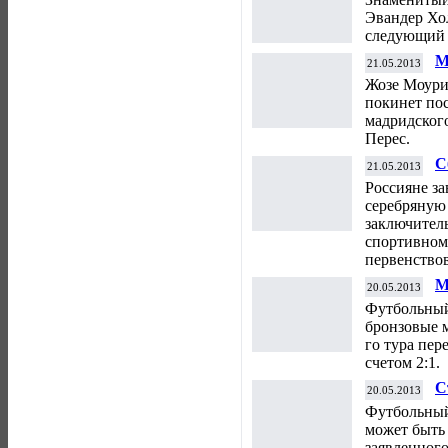
Эвандер Хо
следующий б
М
21.05.2013
"
Жозе Моури
покинет пос
мадридског
Перес.
С
21.05.2013
ч
Россияне за
серебряную
заключител
спортивному
первенствов
М
20.05.2013
и
Футбольный
ч
бронзовые м
го тура пер
счетом 2:1.
С
20.05.2013
н
Футбольный
может быть 
заявленного