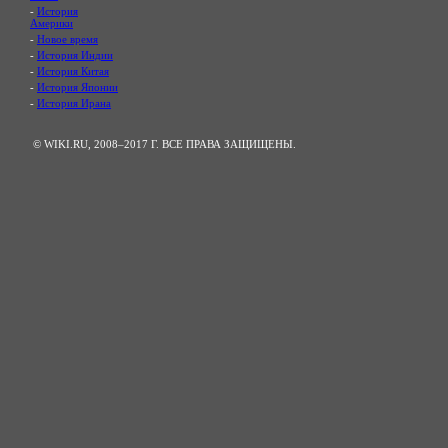
-
История
Америки
-
Новое время
-
История Индии
-
История Китая
-
История Японии
-
История Ирана
© WIKI.RU, 2008–2017 Г. ВСЕ ПРАВА ЗАЩИЩЕНЫ.