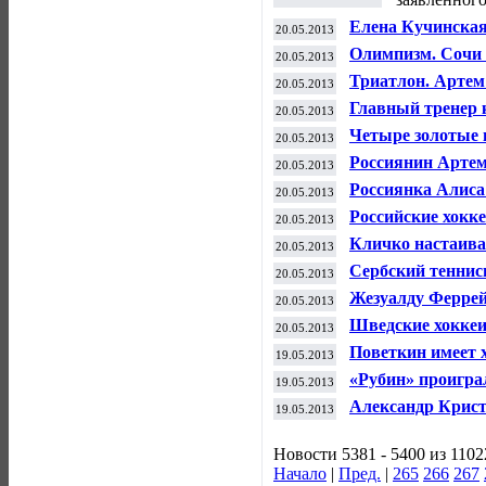
Елена Кучинская 
20.05.2013
велогонки "Тур 
Олимпизм. Сочи 
20.05.2013
Триатлон. Артем
20.05.2013
Главный тренер 
20.05.2013
отставку, но она
Четыре золотые 
20.05.2013
во второй день 
Россиянин Артем
20.05.2013
мира по триатло
Россиянка Алиса
20.05.2013
теннисного турн
Российские хокк
20.05.2013
группе с америк
Кличко настаива
20.05.2013
Поветкиным
Сербский теннис
20.05.2013
возглавлять рей
Жезуалду Феррей
20.05.2013
лиссабонского "
Шведские хоккеи
20.05.2013
чемпионами мир
Поветкин имеет 
19.05.2013
Владимира Клич
«Рубин» проигра
19.05.2013
России
Александр Крис
19.05.2013
победил на закл
Норвегии"
Новости 5381 - 5400 из 1102
Начало
|
Пред.
|
265
266
267