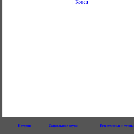
Конец
История
Социальные науки
Естественные и точны