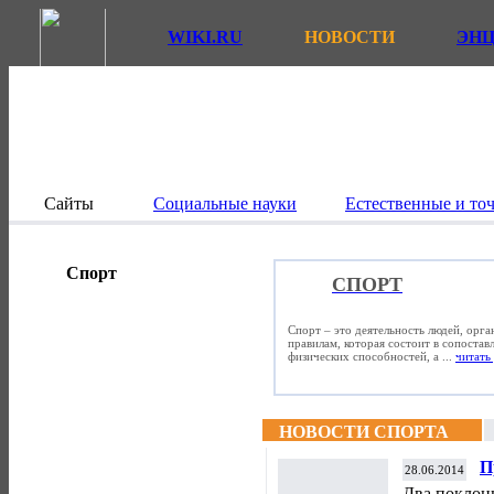
WIKI.RU
НОВОСТИ
ЭН
Сайты
Социальные науки
Естественные и то
Спорт
СПОРТ
Спорт – это деятельность людей, орг
правилам, которая состоит в сопостав
физических способностей, а ...
читать 
НОВОСТИ СПОРТА
П
28.06.2014
А
Два поклон