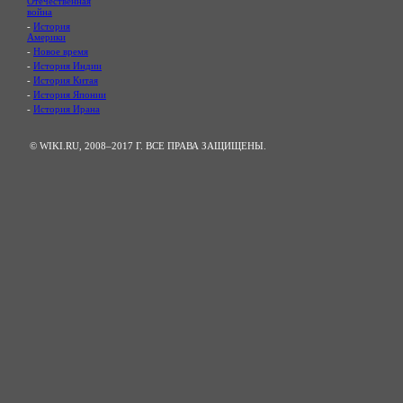
Отечественная
война
-
История
Америки
-
Новое время
-
История Индии
-
История Китая
-
История Японии
-
История Ирана
© WIKI.RU, 2008–2017 Г. ВСЕ ПРАВА ЗАЩИЩЕНЫ.