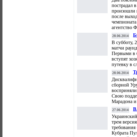
пострадал в
произошли 
после выхо
чемпионата 
агентство Ф
Б
28.06.2014
в
В субботу, 
матчи раун
Первыми в б
вступят хоз
путевку в 
Т
28.06.2014
с
Дисквалифи
сборной Ур
восприняли
Свою подде
Марадона и
В
27.06.2014
д
Украинский
трем версия
требования 
Кубрата Пул