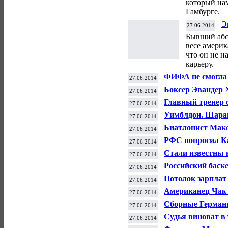
который нам
Гамбурге.
Э
27.06.2014
б
Бывший абс
весе америк
что он не 
карьеру.
ФИФА не смогла 
27.06.2014
светившего лазер
Боксер Эвандер 
27.06.2014
на ринг
Главный тренер 
27.06.2014
футболу Сафет С
Уимблдон. Шарап
27.06.2014
Биатлонист Мако
27.06.2014
РФС попросил Ка
27.06.2014
России
Стали известны 
27.06.2014
Российский баск
27.06.2014
на драфте НБА
Потолок зарплат
27.06.2014
Американец Чак 
27.06.2014
тренером ХК "М
Сборные Герман
27.06.2014
Судья виноват в 
27.06.2014
завершился внич