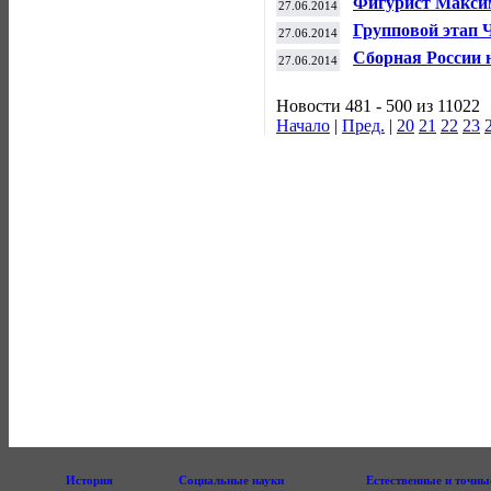
Фигурист Макси
27.06.2014
проститутками
Групповой этап 
27.06.2014
южноамериканц
Сборная России 
27.06.2014
плей-офф "Лисо
Новости 481 - 500 из 11022
Начало
|
Пред.
|
20
21
22
23
История
Социальные науки
Естественные и точны