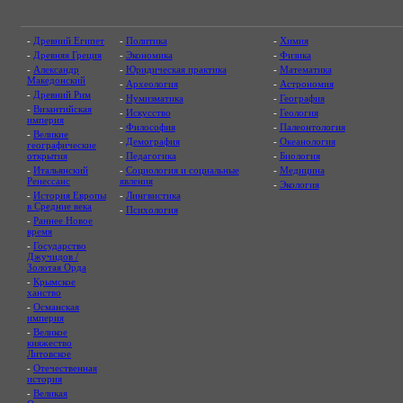
-
Древний Египет
-
Политика
-
Химия
-
Древняя Греция
-
Экономика
-
Физика
-
Александр
-
Юридическая практика
-
Математика
Македонский
-
Археология
-
Астрономия
-
Древний Рим
-
Нумизматика
-
География
-
Византийская
-
Искусство
-
Геология
империя
-
Философия
-
Палеонтология
-
Великие
-
Демография
-
Океанология
географические
открытия
-
Педагогика
-
Биология
-
Итальянский
-
Социология и социальные
-
Медицина
Ренессанс
явления
-
Экология
-
История Европы
-
Лингвистика
в Средние века
-
Психология
-
Раннее Новое
время
-
Государство
Джучидов /
Золотая Орда
-
Крымское
ханство
-
Османская
империя
-
Великое
княжество
Литовское
-
Отечественная
история
-
Великая