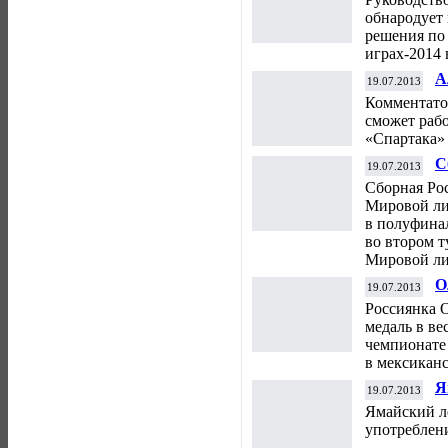
Н
обнародует 
решения по
играх-2014 
А
19.07.2013
к
Комментато
сможет рабо
«Спартака» 
С
19.07.2013
п
Сборная Ро
Мировой лиг
в полуфинал
во втором т
Мировой ли
О
19.07.2013
ч
Россиянка 
медаль в ве
чемпионате
в мексиканс
Я
19.07.2013
у
Ямайский л
употреблен