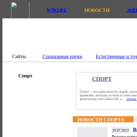
WIKI.RU
НОВОСТИ
ЭН
Сайты
Социальные науки
Естественные и то
Спорт
СПОРТ
Спорт – это деятельность людей, орг
правилам, которая состоит в сопостав
физических способностей, а ...
читать 
НОВОСТИ СПОРТА
В
19.07.2013
д
Руководств