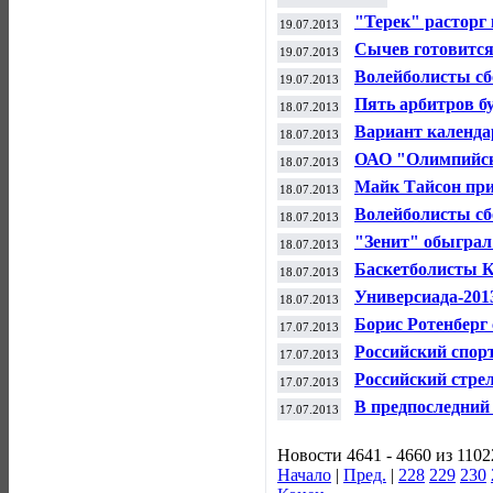
"Терек" расторг
19.07.2013
Власовым
Сычев готовится
19.07.2013
туре ЧР по футб
Волейболисты сб
19.07.2013
Болгарии в матч
Пять арбитров бу
18.07.2013
ЧР по футболу
Вариант календа
18.07.2013
Сочи - СМИ
ОАО "Олимпийск
18.07.2013
властям Москв
Майк Тайсон при
18.07.2013
Поветкиным и В
Волейболисты сб
18.07.2013
"Финале шести"
"Зенит" обыграл 
18.07.2013
футболу
Баскетболисты К
18.07.2013
подписали контр
Универсиада-201
18.07.2013
на "Казань-Арен
Борис Ротенберг 
17.07.2013
ФК "Динамо"
Российский спор
17.07.2013
Универсиады
Российский стре
17.07.2013
В предпоследний
17.07.2013
золотых медалей
Новости 4641 - 4660 из 1102
Начало
|
Пред.
|
228
229
230