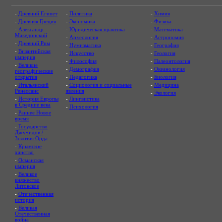
-
Древний Египет
-
Политика
-
Химия
-
Древняя Греция
-
Экономика
-
Физика
-
Александр
-
Юридическая практика
-
Математика
Македонский
-
Археология
-
Астрономия
-
Древний Рим
-
Нумизматика
-
География
-
Византийская
-
Искусство
-
Геология
империя
-
Философия
-
Палеонтология
-
Великие
-
Демография
-
Океанология
географические
открытия
-
Педагогика
-
Биология
-
Итальянский
-
Социология и социальные
-
Медицина
Ренессанс
явления
-
Экология
-
История Европы
-
Лингвистика
в Средние века
-
Психология
-
Раннее Новое
время
-
Государство
Джучидов /
Золотая Орда
-
Крымское
ханство
-
Османская
империя
-
Великое
княжество
Литовское
-
Отечественная
история
-
Великая
Отечественная
война