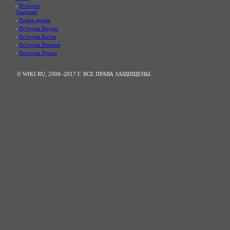
-
История
Америки
-
Новое время
-
История Индии
-
История Китая
-
История Японии
-
История Ирана
© WIKI.RU, 2008–2017 Г. ВСЕ ПРАВА ЗАЩИЩЕНЫ.