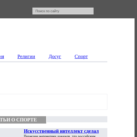
ия
Религии
Досуг
Спорт
ТЬИ О СПОРТЕ
Искусственный интеллект сделал
Пермские математики доказали, что российским