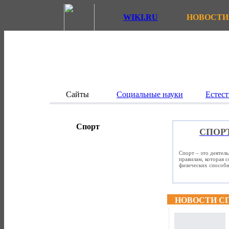
WIKI.RU
НОВОСТИ
Сайты
Социальные науки
Естест
Спорт
СПОР
Спорт – это деятел
правилам, которая 
физических способно
НОВОСТИ С