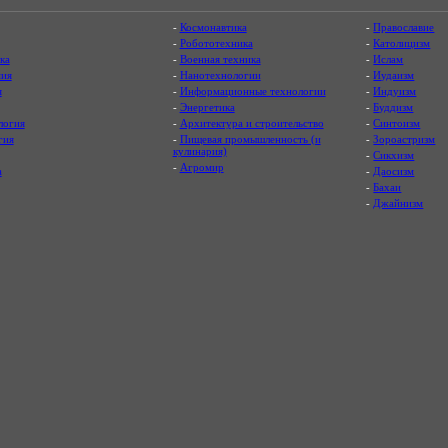
-
Космонавтика
-
Православие
-
Робототехника
-
Католицизм
ка
-
Военная техника
-
Ислам
ия
-
Нанотехнологии
-
Иудаизм
я
-
Информационные технологии
-
Индуизм
-
Энергетика
-
Буддизм
логия
-
Архитектура и строительство
-
Синтоизм
гия
-
Пищевая промышленность (и
-
Зороастризм
кулинария)
-
Сикхизм
-
Агромир
а
-
Даосизм
-
Бахаи
-
Джайнизм