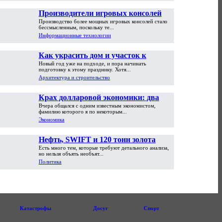
Производители игровых консолей
Производство более мощных игровых консолей стало
достигли предела возможностей
бессмысленным, поскольку те...
Информационные технологии
Как украсить дом и участок к
Новый год уже на подходе, и пора начинать
Новому году
подготовку к этому празднику. Хотя...
Архитектура и строительство
Крах долларовой экономики: два
Вчера общался с одним известным экономистом,
пути обрушения
фамилию которого я по некоторым...
Экономика
Нефть, SWIFT и 120 тонн золота
Есть много тем, которые требуют детального анализа,
но нельзя объять необъят...
Политика
Катастрофы
Досуг
Спорт