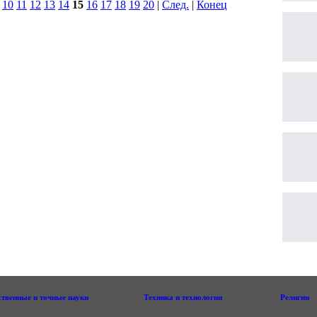
|
10
11
12
13
14
15
16
17
18
19
20
|
След.
|
Конец
ственные и точные науки
Техника и технологии
Религии