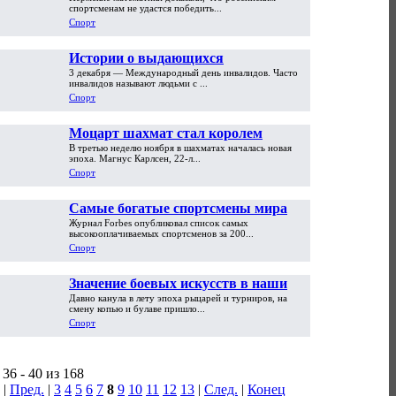
прогноз побед на ОИ 2014 года
спортсменам не удастся победить...
Спорт
Истории о выдающихся
3 декабря — Международный день инвалидов. Часто
спортсменах-инвалидах
инвалидов называют людьми с ...
Спорт
Моцарт шахмат стал королем
В третью неделю ноября в шахматах началась новая
эпоха. Магнус Карлсен, 22-л...
Спорт
Самые богатые спортсмены мира
Журнал Forbes опубликовал список самых
высокооплачиваемых спортсменов за 200...
Спорт
Значение боевых искусств в наши
Давно канула в лету эпоха рыцарей и турниров, на
дни
смену копью и булаве пришло...
Спорт
36 - 40 из 168
|
Пред.
|
3
4
5
6
7
8
9
10
11
12
13
|
След.
|
Конец