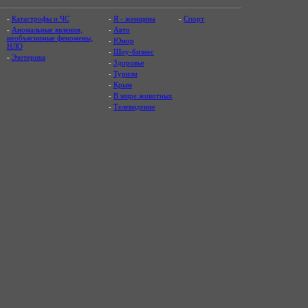
-
Катастрофы и ЧС
-
Я - женщина
-
Спорт
-
Аномальные явления,
-
Авто
необъяснимые феномены,
-
Юмор
НЛО
-
Шоу-бизнес
-
Эзотерика
-
Здоровье
-
Туризм
-
Крым
-
В мире животных
-
Телевидение