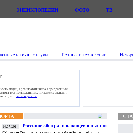
ЭНЦИКЛОПЕДИИ
ФОТО
ТВ
венные и точные науки
Техника и технологии
Истор
Т
ьность людей, организованная по определенным
состоит в сопоставлении их интеллектуальных и
стей, а ...
читать далее »
ПОРТА
СТА
Россияне обыграли испанцев и вышли в
14.07.2014
Суперфинал Евролиги по пляжному
Сборная России по пляжному футболу добилась