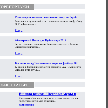
ТОРЕПОРТАЖИ
Самые яркие моменты чемпионата мира по футболу
Завершился групповой этап чемпионата мира по футболу
2014
2014 в Бразилии. ...
Спорт
46-метровый Иисус для Кубка мира 2014
Гигантская надувная копия Бразильской статуи Христа
Спасителя заплыла&...
Спорт
Бразилия перед Чемпионатом мира по футболу 2014
12 июня в Бразилии состоится открытие XX Чемпионата
мира по футболу 20...
Спорт
ЖИЕ СТАТЬИ
Вышла книга: "Весовые меры в
Я потратил бесчисленное количество часов, изучая
торговой практике Античности и
представленную мне рукопись...
Средневековья"
Нумизматика