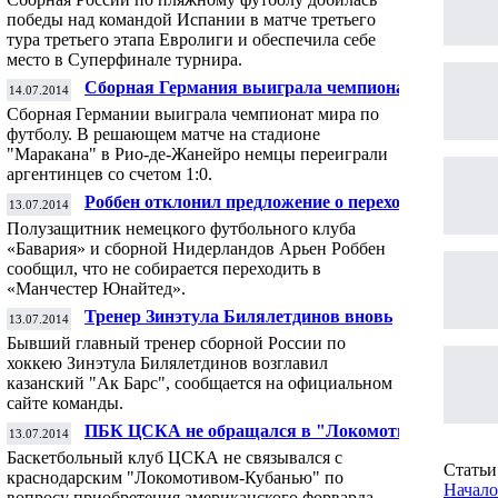
футболу
победы над командой Испании в матче третьего
тура третьего этапа Евролиги и обеспечила себе
место в Суперфинале турнира.
Сборная Германия выиграла чемпионат
14.07.2014
мира по футболу
Сборная Германии выиграла чемпионат мира по
футболу. В решающем матче на стадионе
"Маракана" в Рио-де-Жанейро немцы переиграли
аргентинцев со счетом 1:0.
Роббен отклонил предложение о переходе в
13.07.2014
«Манчестер Юнайтед»
Полузащитник немецкого футбольного клуба
«Бавария» и сборной Нидерландов Арьен Роббен
сообщил, что не собирается переходить в
«Манчестер Юнайтед».
Тренер Зинэтула Билялетдинов вновь
13.07.2014
возглавил казанский хоккейный клуб "Ак
Бывший главный тренер сборной России по
Барс"
хоккею Зинэтула Билялетдинов возглавил
казанский "Ак Барс", сообщается на официальном
сайте команды.
ПБК ЦСКА не обращался в "Локомотив-
13.07.2014
Кубань" по вопросу перехода Брауна -
Баскетбольный клуб ЦСКА не связывался с
Фураева
Статьи 
краснодарским "Локомотивом-Кубанью" по
Начало
вопросу приобретения американского форварда