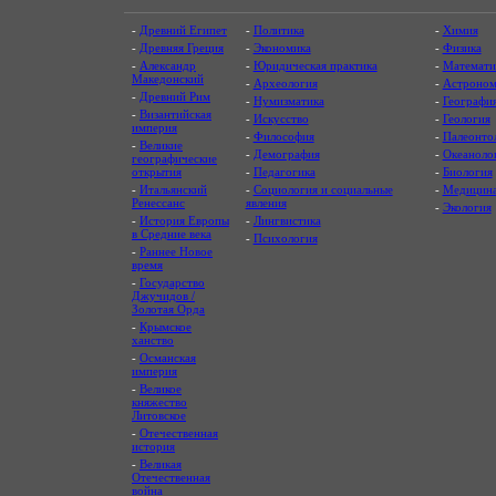
-
Древний Египет
-
Политика
-
Химия
-
Древняя Греция
-
Экономика
-
Физика
-
Александр
-
Юридическая практика
-
Математи
Македонский
-
Археология
-
Астроном
-
Древний Рим
-
Нумизматика
-
Географи
-
Византийская
-
Искусство
-
Геология
империя
-
Философия
-
Палеонто
-
Великие
-
Демография
-
Океаноло
географические
открытия
-
Педагогика
-
Биология
-
Итальянский
-
Социология и социальные
-
Медицин
Ренессанс
явления
-
Экология
-
История Европы
-
Лингвистика
в Средние века
-
Психология
-
Раннее Новое
время
-
Государство
Джучидов /
Золотая Орда
-
Крымское
ханство
-
Османская
империя
-
Великое
княжество
Литовское
-
Отечественная
история
-
Великая
Отечественная
война