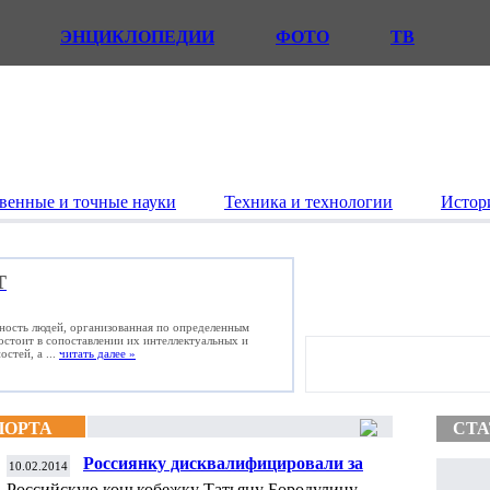
ЭНЦИКЛОПЕДИИ
ФОТО
ТВ
венные и точные науки
Техника и технологии
Истор
Т
ьность людей, организованная по определенным
состоит в сопоставлении их интеллектуальных и
стей, а ...
читать далее »
ПОРТА
СТА
Россиянку дисквалифицировали за
10.02.2014
фальстарт на олимпийских соревнованиях
Российскую конькобежку Татьяну Бородулину,