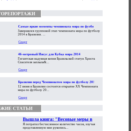
ТОРЕПОРТАЖИ
Самые яркие моменты чемпионата мира по футболу
Завершился групповой этап чемпионата мира по футболу
2014
2014 в Бразилии. ...
Спорт
46-метровый Иисус для Кубка мира 2014
Гигантская надувная копия Бразильской статуи Христа
Спасителя заплыла&...
Спорт
Бразилия перед Чемпионатом мира по футболу 2014
12 июня в Бразилии состоится открытие XX Чемпионата
мира по футболу 20...
Спорт
ЖИЕ СТАТЬИ
Вышла книга: "Весовые меры в
Я потратил бесчисленное количество часов, изучая
торговой практике Античности и
представленную мне рукопись...
Средневековья"