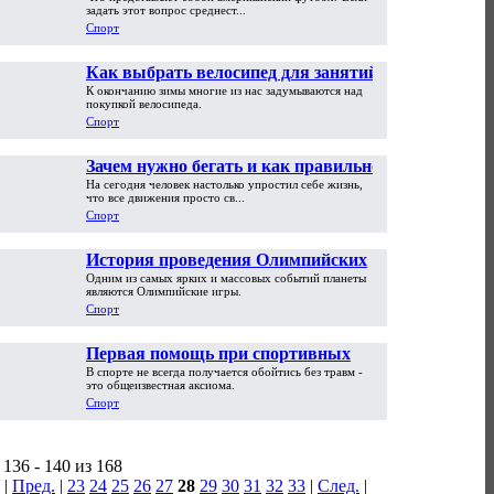
национальный спорт Америки
задать этот вопрос среднест...
Спорт
Как выбрать велосипед для занятий
К окончанию зимы многие из нас задумываются над
спортом. Виды и классификация
покупкой велосипеда.
велосипедов
Спорт
Зачем нужно бегать и как правильно
На сегодня человек настолько упростил себе жизнь,
это делать
что все движения просто св...
Спорт
История проведения Олимпийских
Одним из самых ярких и массовых событий планеты
игр
являются Олимпийские игры.
Спорт
Первая помощь при спортивных
В спорте не всегда получается обойтись без травм -
травмах
это общеизвестная аксиома.
Спорт
136 - 140 из 168
|
Пред.
|
23
24
25
26
27
28
29
30
31
32
33
|
След.
|