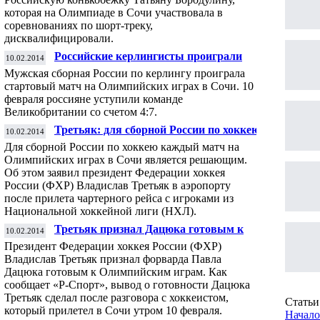
по шорт-треку
которая на Олимпиаде в Сочи участвовала в
соревнованиях по шорт-треку,
дисквалифицировали.
Российские керлингисты проиграли
10.02.2014
первый матч на Олимпиаде
Мужская сборная России по керлингу проиграла
стартовый матч на Олимпийских играх в Сочи. 10
февраля россияне уступили команде
Великобритании со счетом 4:7.
Третьяк: для сборной России по хоккею
10.02.2014
каждый матч на Олимпиаде - решающий
Для сборной России по хоккею каждый матч на
Олимпийских играх в Сочи является решающим.
Об этом заявил президент Федерации хоккея
России (ФХР) Владислав Третьяк в аэропорту
после прилета чартерного рейса с игроками из
Национальной хоккейной лиги (НХЛ).
Третьяк признал Дацюка готовым к
10.02.2014
Олимпийским играм
Президент Федерации хоккея России (ФХР)
Владислав Третьяк признал форварда Павла
Дацюка готовым к Олимпийским играм. Как
сообщает «Р-Спорт», вывод о готовности Дацюка
Третьяк сделал после разговора с хоккеистом,
Статьи 
который прилетел в Сочи утром 10 февраля.
Начало