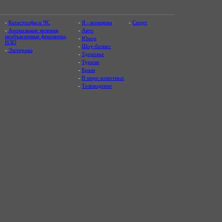
-
Катастрофы и ЧС
-
Я - женщина
-
Спорт
-
Аномальные явления,
-
Авто
необъяснимые феномены,
-
Юмор
НЛО
-
Шоу-бизнес
-
Эзотерика
-
Здоровье
-
Туризм
-
Крым
-
В мире животных
-
Телевидение