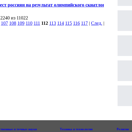
п-стайлу
ест россиян на результат олимпийского скиатлона
онен
 2240 из 11022
|
107
108
109
110
111
112
113
114
115
116
117
|
След.
|
ственные и точные науки
Техника и технологии
Религии