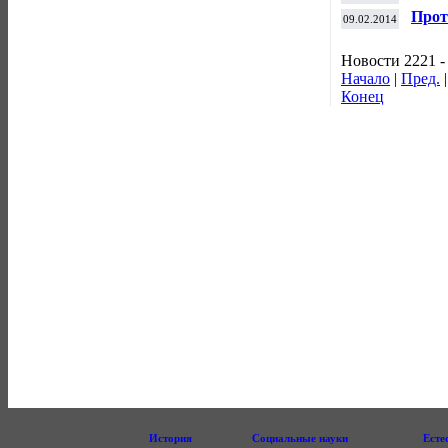
слоу
Прот
09.02.2014
откл
Новости 2221 -
Начало
|
Пред.
Конец
История
Социальные науки
Есте