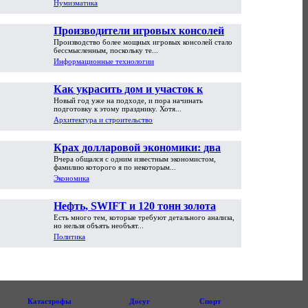
Нумизматика
Производители игровых консолей
Производство более мощных игровых консолей стало
достигли предела возможностей
бессмысленным, поскольку те...
Информационные технологии
Как украсить дом и участок к
Новый год уже на подходе, и пора начинать
Новому году
подготовку к этому празднику. Хотя...
Архитектура и строительство
Крах долларовой экономики: два
Вчера общался с одним известным экономистом,
пути обрушения
фамилию которого я по некоторым...
Экономика
Нефть, SWIFT и 120 тонн золота
Есть много тем, которые требуют детального анализа,
но нельзя объять необъят...
Политика
Катастрофы
Досуг
Спорт