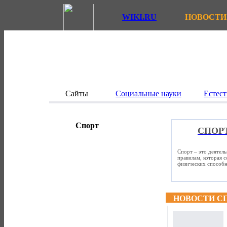
WIKI.RU
НОВОСТИ
Сайты
Социальные науки
Естест
Спорт
СПОР
Спорт – это деятел
правилам, которая 
физических способно
НОВОСТИ С