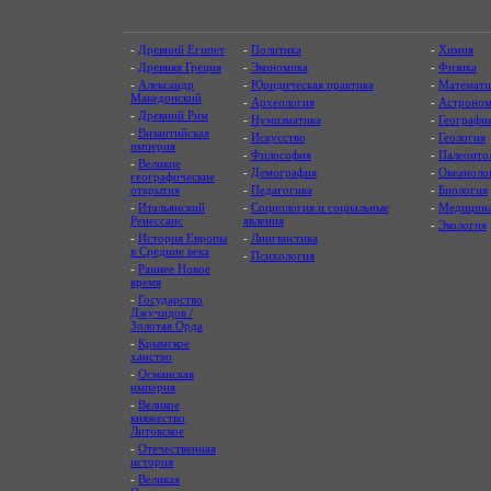
-
Древний Египет
-
Политика
-
Химия
-
Древняя Греция
-
Экономика
-
Физика
-
Александр
-
Юридическая практика
-
Математи
Македонский
-
Археология
-
Астроном
-
Древний Рим
-
Нумизматика
-
Географи
-
Византийская
-
Искусство
-
Геология
империя
-
Философия
-
Палеонто
-
Великие
-
Демография
-
Океаноло
географические
открытия
-
Педагогика
-
Биология
-
Итальянский
-
Социология и социальные
-
Медицин
Ренессанс
явления
-
Экология
-
История Европы
-
Лингвистика
в Средние века
-
Психология
-
Раннее Новое
время
-
Государство
Джучидов /
Золотая Орда
-
Крымское
ханство
-
Османская
империя
-
Великое
княжество
Литовское
-
Отечественная
история
-
Великая