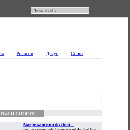
ия
Религии
Досуг
Спорт
ТЬИ О СПОРТЕ
Американский футбол –
Что представляет собой американский футбол? Если