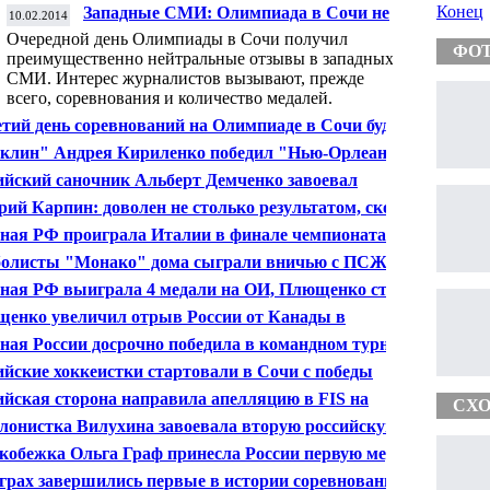
Конец
Западные СМИ: Олимпиада в Сочи не
10.02.2014
окрашена в цвета радуги
Очередной день Олимпиады в Сочи получил
ФО
преимущественно нейтральные отзывы в западных
СМИ. Интерес журналистов вызывают, прежде
всего, соревнования и количество медалей.
етий день соревнований на Олимпиаде в Сочи будет
грано пять комплектов медалей
клин" Андрея Кириленко победил "Нью-Орлеан" в
е чемпионата НБА
ийский саночник Альберт Демченко завоевал
бряную медаль Олимпийских игр в Сочи
рий Карпин: доволен не столько результатом, сколько
дыми футболистами "Спартака"
ная РФ проиграла Италии в финале чемпионата
пы по мини-футболу
олисты "Монако" дома сыграли вничью с ПСЖ в
е чемпионата Франции
ная РФ выиграла 4 медали на ОИ, Плющенко стал
ратным чемпионом
енко увеличил отрыв России от Канады в
ндном турнире Игр-2014
ная России досрочно победила в командном турнире
ристов на ОИ
ийские хоккеистки стартовали в Сочи с победы
ийская сторона направила апелляцию в FIS на
СХО
ние по "делу Вылегжанина"
лонистка Вилухина завоевала вторую российскую
ль в Сочи, выиграв серебро в спринте
кобежка Ольга Граф принесла России первую медаль
мпиады
грах завершились первые в истории соревнования по