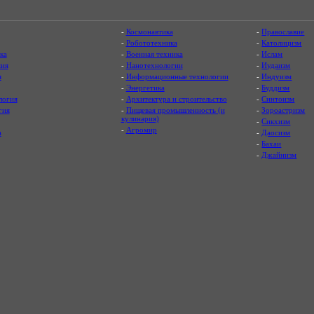
-
Космонавтика
-
Православие
-
Робототехника
-
Католицизм
ка
-
Военная техника
-
Ислам
ия
-
Нанотехнологии
-
Иудаизм
я
-
Информационные технологии
-
Индуизм
-
Энергетика
-
Буддизм
логия
-
Архитектура и строительство
-
Синтоизм
гия
-
Пищевая промышленность (и
-
Зороастризм
кулинария)
-
Сикхизм
-
Агромир
а
-
Даосизм
-
Бахаи
-
Джайнизм