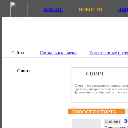
WIKI.RU
НОВОСТИ
ЭН
Сайты
Социальные науки
Естественные и то
Спорт
СПОРТ
Спорт – это деятельность людей, орг
правилам, которая состоит в сопостав
физических способностей, а ...
читать 
НОВОСТИ СПОРТА
В
20.07.2014
"
Норвежский