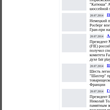
1
"Катюша" А
шоссейной 
П
20.07.2014
в
Немецкий п
Росберг вп
Гран-при на
А
20.07.2014
P
Президент 
(FIE) росс
получил сп
комитета Fa
духе fair pl
Ш
20.07.2014
в
Шесть леги
"
"Шахтер" п
товарищеск
Франции
Г
20.07.2014
ч
Президент 
Р
Николай То
памятным зн
рождения п