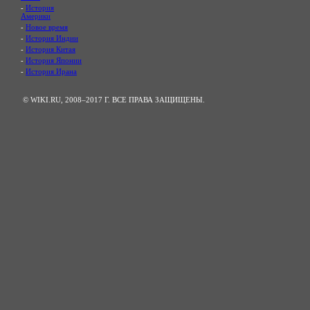
-
История
Америки
-
Новое время
-
История Индии
-
История Китая
-
История Японии
-
История Ирана
© WIKI.RU, 2008–2017 Г. ВСЕ ПРАВА ЗАЩИЩЕНЫ.