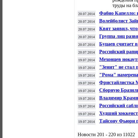
труды на бл
Фабио Капелло: 
20.07.2014
нужно сажать в 
Волейболист Зай
20.07.2014
привел к странн
Квят заявил, чт
20.07.2014
в гонке Гран-пр
Группа лиц разв
20.07.2014
руководства РФС
Буцаев считает 
20.07.2014
ХК "Сочи" в деб
Российский рапи
20.07.2014
чемпионом мира
Мехонцев нокау
19.07.2014
"Зенит" не стал
19.07.2014
"Рома" намерена
19.07.2014
Фристайлистка М
19.07.2014
сборной Санкт-П
Сборную Бразили
19.07.2014
Владимир Крамн
19.07.2014
Фабиано Каруано
Российский сабл
19.07.2014
по фехтованию
Худший хоккеист
19.07.2014
на 13 миллионов
Тайсону Фьюри п
19.07.2014
лицензию
Новости 201 - 220 из 11022