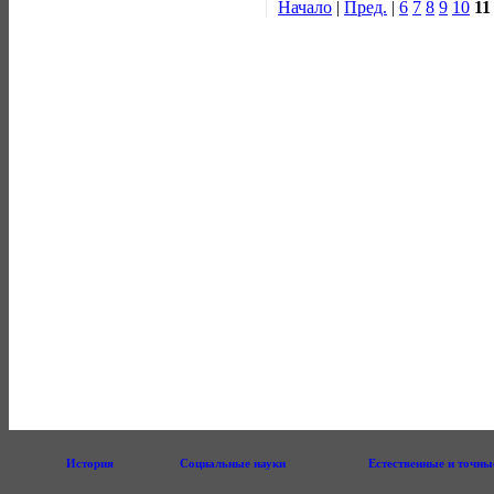
Начало
|
Пред.
|
6
7
8
9
10
11
История
Социальные науки
Естественные и точны