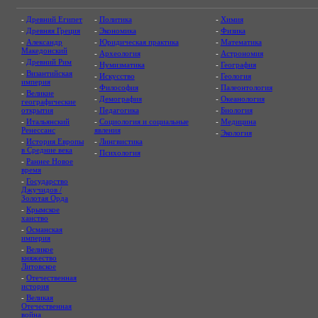
-
Древний Египет
-
Политика
-
Химия
-
Древняя Греция
-
Экономика
-
Физика
-
Александр
-
Юридическая практика
-
Математика
Македонский
-
Археология
-
Астрономия
-
Древний Рим
-
Нумизматика
-
География
-
Византийская
-
Искусство
-
Геология
империя
-
Философия
-
Палеонтология
-
Великие
-
Демография
-
Океанология
географические
открытия
-
Педагогика
-
Биология
-
Итальянский
-
Социология и социальные
-
Медицина
Ренессанс
явления
-
Экология
-
История Европы
-
Лингвистика
в Средние века
-
Психология
-
Раннее Новое
время
-
Государство
Джучидов /
Золотая Орда
-
Крымское
ханство
-
Османская
империя
-
Великое
княжество
Литовское
-
Отечественная
история
-
Великая
Отечественная
война